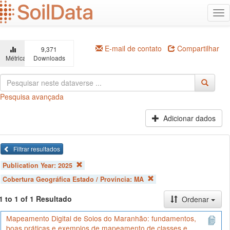
Ir
Alt
para
na
o
conteúdo
principal
E-mail de contato
Compartilhar
9,371
Métricas
Downloads
Pesquisa avançada
Adicionar dados
Filtrar resultados
Publication Year:
2025
Cobertura Geográfica Estado / Província:
MA
1 to 1 of 1 Resultado
Ordenar
Mapeamento Digital de Solos do Maranhão: fundamentos,
boas práticas e exemplos de mapeamento de classes e