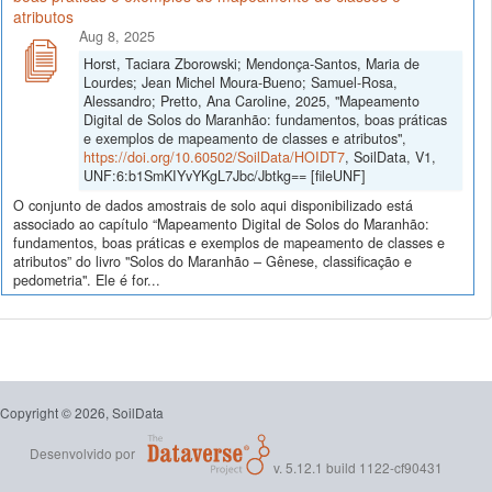
atributos
Aug 8, 2025
Horst, Taciara Zborowski; Mendonça-Santos, Maria de
Lourdes; Jean Michel Moura-Bueno; Samuel-Rosa,
Alessandro; Pretto, Ana Caroline, 2025, "Mapeamento
Digital de Solos do Maranhão: fundamentos, boas práticas
e exemplos de mapeamento de classes e atributos",
https://doi.org/10.60502/SoilData/HOIDT7
, SoilData, V1,
UNF:6:b1SmKIYvYKgL7Jbc/Jbtkg== [fileUNF]
O conjunto de dados amostrais de solo aqui disponibilizado está
associado ao capítulo “Mapeamento Digital de Solos do Maranhão:
fundamentos, boas práticas e exemplos de mapeamento de classes e
atributos” do livro "Solos do Maranhão – Gênese, classificação e
pedometria". Ele é for...
Copyright © 2026, SoilData
Desenvolvido por
v. 5.12.1 build 1122-cf90431