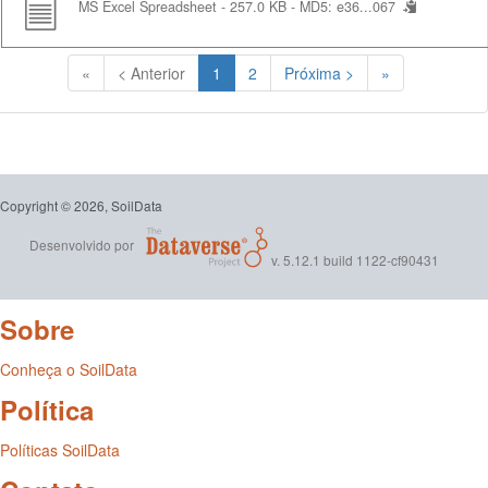
MS Excel Spreadsheet - 257.0 KB -
MD5: e36...067
(Atual)
«
< Anterior
1
2
Próxima >
»
Copyright © 2026, SoilData
Desenvolvido por
v. 5.12.1 build 1122-cf90431
Sobre
Conheça o SoilData
Política
Políticas SoilData