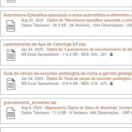
Macrofauna-Epiedáfica-associada-a-solos-submetidos-a-diferentes-us
Aug 20, 2025 -
Dados de "Macrofauna epiedáfica associada a solo
Dados Tabulares - 36.0 KB
- 26 Variáveis, 1024 Observações -
UN
Levantamento-da-Apa-de-Cafuringa-DF.xlsx
Jan 24, 2025 -
Dados de "Levantamento de reconhecimento de alta
MS Excel Spreadsheet - 113.5 KB -
MD5: 505...387
Guia-de-campo-da-excursao-pedologica-da-rocha-a-garrafa-geologia
Jan 24, 2025 -
Dados de "Guia de campo da excursão pedológica da
MS Excel Spreadsheet - 374.9 KB -
MD5: 07d...b75
granulometria_amostras.tab
Aug 8, 2025 -
Mapeamento Digital de Solos do Maranhão: fundame
Dados Tabulares - 71.0 KB
- 8 Variáveis, 489 Observações -
UNF:6