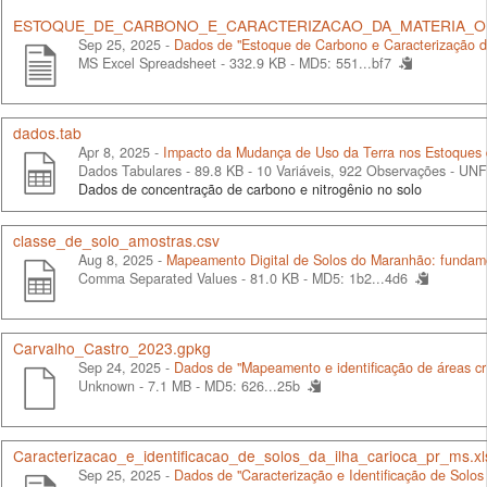
ESTOQUE_DE_CARBONO_E_CARACTERIZACAO_DA_MATERIA_OR
Sep 25, 2025 -
Dados de "Estoque de Carbono e Caracterização d
MS Excel Spreadsheet - 332.9 KB -
MD5: 551...bf7
dados.tab
Apr 8, 2025 -
Impacto da Mudança de Uso da Terra nos Estoques 
Dados Tabulares - 89.8 KB
- 10 Variáveis, 922 Observações -
UNF
Dados de concentração de carbono e nitrogênio no solo
classe_de_solo_amostras.csv
Aug 8, 2025 -
Mapeamento Digital de Solos do Maranhão: fundame
Comma Separated Values - 81.0 KB -
MD5: 1b2...4d6
Carvalho_Castro_2023.gpkg
Sep 24, 2025 -
Dados de "Mapeamento e identificação de áreas crí
Unknown - 7.1 MB -
MD5: 626...25b
Caracterizacao_e_identificacao_de_solos_da_ilha_carioca_pr_ms.xl
Sep 25, 2025 -
Dados de "Caracterização e Identificação de Solos