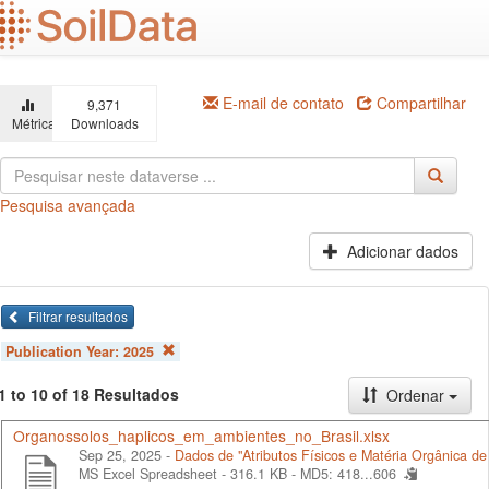
Ir
para
o
conteúdo
principal
E-mail de contato
Compartilhar
9,371
Métricas
Downloads
Pesquisa avançada
Adicionar dados
Filtrar resultados
Publication Year:
2025
1 to 10 of 18 Resultados
Ordenar
Organossolos_haplicos_em_ambientes_no_Brasil.xlsx
Sep 25, 2025 -
Dados de "Atributos Físicos e Matéria Orgânica de
MS Excel Spreadsheet - 316.1 KB -
MD5: 418...606