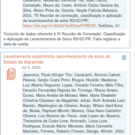
Conceição, Mauro da; Costa, Antônio Carlos Saraiva da;
Silva, Álvaro Pires da; Giarola, Neyde Fabíola Balarezo,
2023, "VI Reunião de correlação, classificação e aplicação
de levantamentos de solos RS/SC/PR",
https://doi.org/10.60502/SoilData/EYWESY
, SoilData, V1
Conjunto de dados referente à VI Reunião de Correlação, Classificação
e Aplicação de Levantamentos de Solos RS/SC/PR. Falta registrar a
data de coleta.
Levantamento exploratório-reconhecimento de solos do
Estado do Maranhão
Jul 4, 2023
Jacomine, Paulo Klinger Tito; Cavalcanti, Anionto Cabral;
Pessoa, Sergio Costa Pinto; Brugos, Nivaldo; Medeiros,
Luiz Alberto Regueira; Lopes, Osvaldo Ferreira; Mélo Filho,
Heraclio Fernandes Raposo de; Formiga, Rheno Amaro;
Duriez, Maria Amélia de Moraes; Melo, Marie Elisabeth
Christine Claessen de Magalhẽs; Johas, Ruth Andrade Leal;
Barreto, Washington de Oliveira; Araújo, Wilson Sant'Anna
de; Bloise, Raphael Minotti; Moreira, Gisa Nara Castellini;
Oliveira, Luiz Bezerra de; Paula, José Lopes de; Bezerra,
Therezinha da Costa Lima; Antonello, Loiva Lizia;
Rodrigues, Evanda Maria; Menezes, Maria Carmelita
Machado; Ferreira, Roberto Chaves; Stange, Alfredo, 2023,