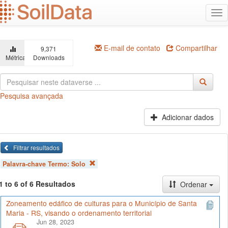
Ir
Alt
para
na
o
conteúdo
principal
E-mail de contato
Compartilhar
9,371
Métricas
Downloads
Pesquisa avançada
Adicionar dados
Filtrar resultados
Palavra-chave Termo:
Solo
1 to 6 of 6 Resultados
Ordenar
Zoneamento edáfico de culturas para o Município de Santa
Maria - RS, visando o ordenamento territorial
Jun 28, 2023