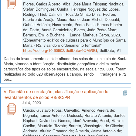
Flores, Carlos Alberto; Alba, José Maria Filippini; Nachtigall,
Stefan Domingues; Cunha, Henrique Noguez da; Lopes,
Rodrigo Thiel; Dalmolin, Ricardo Simão Diniz; Pedron,
Fabricio de Araújo; Moura-Bueno, Jean Michel; Deobald,
Gabriel Antônio; Nascimento, Pedro Paulo Ramos Ribeiro
do; Dotto, André Carnieletto; Flores, João Pedro Moro;
Bernich, Emilio Buchanelli; Lange, Matheus Ceron, 2023,
"Zoneamento edáfico de culturas para o Município de Santa
Maria - RS, visando o ordenamento territorial",
https://doi.org/10.60502/SoilData/6OMV8G
, SoilData, V1
Dados do levantamento semidetalhado dos solos do município de Santa
Maria, visando a identificação, distribuição geográfica e delimitação
cartográfica dos tipos de solos encontrados, na escala 1:50.000. Foram
realizadas ao todo 623 observações a campo, sendo __ tradagens e 72
per...
VI Reunião de correlação, classificação e aplicação de
levantamentos de solos RS/SC/PR
Jul 4, 2023
Curcio, Gustavo Ribas; Carvalho, Américo Pereira de;
Bognola, Itamar Antonio; Dedecek, Renato Antonio; Santos,
Raphael David dos; Gomes, Iderê Azevedo; Rossi, Marcio;
Coelho, Maurício Rizzato; Barreto, Washington de Oliveira;
Andrade, Aluísio Granado de; Almeida, Jaime Antonio de;
Calderano, Sebastião Barreiros; Ker, João Carlos;