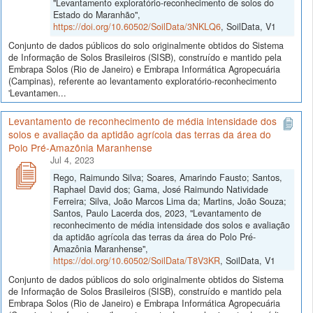
"Levantamento exploratório-reconhecimento de solos do
Estado do Maranhão",
https://doi.org/10.60502/SoilData/3NKLQ6
, SoilData, V1
Conjunto de dados públicos do solo originalmente obtidos do Sistema
de Informação de Solos Brasileiros (SISB), construído e mantido pela
Embrapa Solos (Rio de Janeiro) e Embrapa Informática Agropecuária
(Campinas), referente ao levantamento exploratório-reconhecimento
'Levantamen...
Levantamento de reconhecimento de média intensidade dos
solos e avaliação da aptidão agrícola das terras da área do
Polo Pré-Amazônia Maranhense
Jul 4, 2023
Rego, Raimundo Silva; Soares, Amarindo Fausto; Santos,
Raphael David dos; Gama, José Raimundo Natividade
Ferreira; Silva, João Marcos Lima da; Martins, João Souza;
Santos, Paulo Lacerda dos, 2023, "Levantamento de
reconhecimento de média intensidade dos solos e avaliação
da aptidão agrícola das terras da área do Polo Pré-
Amazônia Maranhense",
https://doi.org/10.60502/SoilData/T8V3KR
, SoilData, V1
Conjunto de dados públicos do solo originalmente obtidos do Sistema
de Informação de Solos Brasileiros (SISB), construído e mantido pela
Embrapa Solos (Rio de Janeiro) e Embrapa Informática Agropecuária