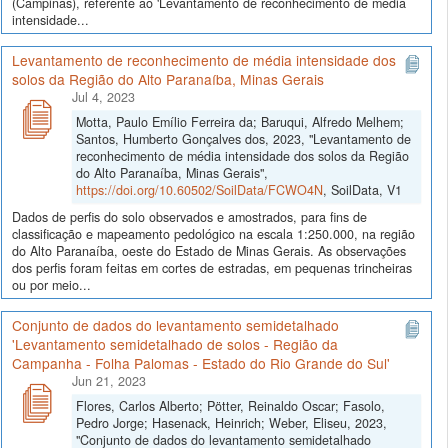
(Campinas), referente ao 'Levantamento de reconhecimento de média
intensidade...
Levantamento de reconhecimento de média intensidade dos
solos da Região do Alto Paranaíba, Minas Gerais
Jul 4, 2023
Motta, Paulo Emílio Ferreira da; Baruqui, Alfredo Melhem;
Santos, Humberto Gonçalves dos, 2023, "Levantamento de
reconhecimento de média intensidade dos solos da Região
do Alto Paranaíba, Minas Gerais",
https://doi.org/10.60502/SoilData/FCWO4N
, SoilData, V1
Dados de perfis do solo observados e amostrados, para fins de
classificação e mapeamento pedológico na escala 1:250.000, na região
do Alto Paranaíba, oeste do Estado de Minas Gerais. As observações
dos perfis foram feitas em cortes de estradas, em pequenas trincheiras
ou por meio...
Conjunto de dados do levantamento semidetalhado
'Levantamento semidetalhado de solos - Região da
Campanha - Folha Palomas - Estado do Rio Grande do Sul'
Jun 21, 2023
Flores, Carlos Alberto; Pötter, Reinaldo Oscar; Fasolo,
Pedro Jorge; Hasenack, Heinrich; Weber, Eliseu, 2023,
"Conjunto de dados do levantamento semidetalhado