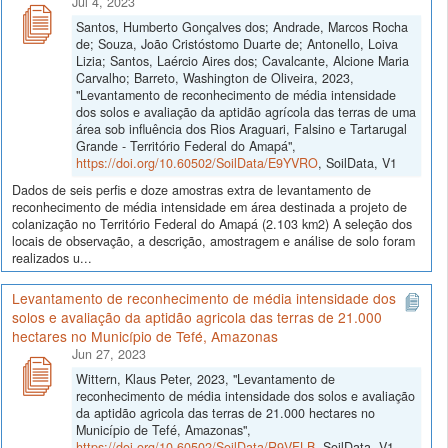
Jul 4, 2023
Santos, Humberto Gonçalves dos; Andrade, Marcos Rocha
de; Souza, João Cristóstomo Duarte de; Antonello, Loiva
Lizia; Santos, Laércio Aires dos; Cavalcante, Alcione Maria
Carvalho; Barreto, Washington de Oliveira, 2023,
"Levantamento de reconhecimento de média intensidade
dos solos e avaliação da aptidão agrícola das terras de uma
área sob influência dos Rios Araguari, Falsino e Tartarugal
Grande - Território Federal do Amapá",
https://doi.org/10.60502/SoilData/E9YVRO
, SoilData, V1
Dados de seis perfis e doze amostras extra de levantamento de
reconhecimento de média intensidade em área destinada a projeto de
colanização no Território Federal do Amapá (2.103 km2) A seleção dos
locais de observação, a descrição, amostragem e análise de solo foram
realizados u...
Levantamento de reconhecimento de média intensidade dos
solos e avaliação da aptidão agricola das terras de 21.000
hectares no Município de Tefé, Amazonas
Jun 27, 2023
Wittern, Klaus Peter, 2023, "Levantamento de
reconhecimento de média intensidade dos solos e avaliação
da aptidão agricola das terras de 21.000 hectares no
Município de Tefé, Amazonas",
https://doi.org/10.60502/SoilData/R9VFLB
, SoilData, V1