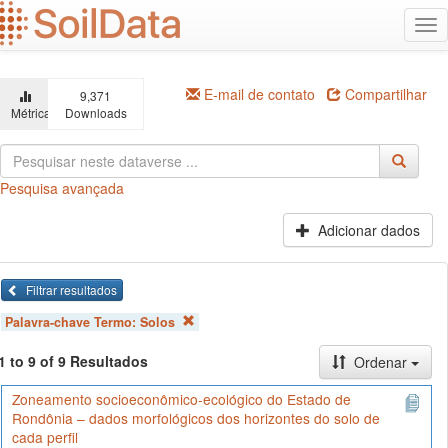
Ir
Alt
para
na
o
conteúdo
principal
E-mail de contato
Compartilhar
9,371
Métricas
Downloads
Pesquisa avançada
Adicionar dados
Filtrar resultados
Palavra-chave Termo:
Solos
1 to 9 of 9 Resultados
Ordenar
Zoneamento socioeconômico-ecológico do Estado de
Rondônia – dados morfológicos dos horizontes do solo de
cada perfil