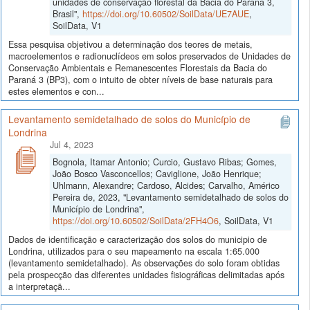
unidades de conservação florestal da Bacia do Paraná 3,
Brasil",
https://doi.org/10.60502/SoilData/UE7AUE
,
SoilData, V1
Essa pesquisa objetivou a determinação dos teores de metais,
macroelementos e radionuclídeos em solos preservados de Unidades de
Conservação Ambientais e Remanescentes Florestais da Bacia do
Paraná 3 (BP3), com o intuito de obter níveis de base naturais para
estes elementos e con...
Levantamento semidetalhado de solos do Município de
Londrina
Jul 4, 2023
Bognola, Itamar Antonio; Curcio, Gustavo Ribas; Gomes,
João Bosco Vasconcellos; Caviglione, João Henrique;
Uhlmann, Alexandre; Cardoso, Alcides; Carvalho, Américo
Pereira de, 2023, "Levantamento semidetalhado de solos do
Município de Londrina",
https://doi.org/10.60502/SoilData/2FH4O6
, SoilData, V1
Dados de identificação e caracterização dos solos do municipio de
Londrina, utilizados para o seu mapeamento na escala 1:65.000
(levantamento semidetalhado). As observações do solo foram obtidas
pela prospecção das diferentes unidades fisiográficas delimitadas após
a interpretaçã...