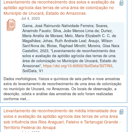
Levantamento de reconhecimento dos solos e avaliação da
aptidão agrícola das terras de uma área de colonização no
Município de Urucará, Estado do Amazonas
Jul 4, 2023
Gama, José Raimundo Natividade Ferreira; Soares,
Amarindo Fausto; Silva, João Marcos Lima da; Duriez,
Maria Amélia de Moraes; Melo, Marie Elizabeth C. C. de
Magalhães; Johas, Ruth Andrade Leal; Araujo, Wilson
Sant'Anna de; Bloise, Raphael Minotti; Moreira, Gisa Nara
Castellini, 2023, "Levantamento de reconhecimento dos
solos e avaliação da aptidão agrícola das terras de uma
área de colonização no Município de Urucará, Estado do
Amazonas",
https://doi.org/10.60502/SoilData/S3TIN3
,
SoilData, V1
Dados morfológicos, físicos e químicos de seis perfis e nove amostras
extra do levantamento de reconhecimento de uma área de colonização
no município de Urucará, no Amazonas. Os locais de observação, a
descrição, coleta e análise das amostras de solo foram realizadas
conforme met...
Levantamento de reconhecimento de média intensidade dos
solos e avaliação da aptidão agrícola das terras de uma área
sob influência dos Rios Araguari, Falsino e Tartarugal Grande -
Território Federal do Amapá