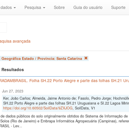
r dados
Pesquisa
Sobre
Guia do usuário
Suporte
squisa avançada
 Geográfica Estado / Província:
Santa Catarina
 7 Resultados
 RADAMBRASIL. Folha SH.22 Porto Alegre e parte das folhas SH.21 Ur
Jun 27, 2023
Ker, João Carlos; Almeida, Jaime Antonio de; Fasolo, Pedro Jorge; Hochmül
SH.22 Porto Alegre e parte das folhas SH.21 Uruguaiana e SI.22 Lagoa Mirim
https://doi.org/10.60502/SoilData/9ZXJOG
, SoilData, V1
de dados públicos do solo originalmente obtidos do Sistema de Informação de S
Solos (Rio de Janeiro) e Embrapa Informática Agropecuária (Campinas), refer
SIL - Lev...