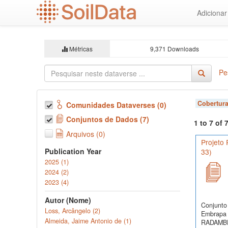
Ir
Adiciona
para
o
conteúdo
principal
Métricas
9,371 Downloads
Pe
Cobertura
Comunidades Dataverses (0)
Conjuntos de Dados (7)
1 to 7 of
Arquivos (0)
Projeto
Publication Year
33)
2025 (1)
2024 (2)
2023 (4)
Autor (Nome)
Conjunto 
Loss, Arcângelo (2)
Embrapa 
Almeida, Jaime Antonio de (1)
RADAMBRA