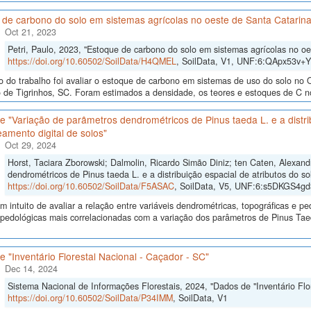
 de carbono do solo em sistemas agrícolas no oeste de Santa Catarin
Oct 21, 2023
Petri, Paulo, 2023, "Estoque de carbono do solo em sistemas agrícolas no oe
https://doi.org/10.60502/SoilData/H4QMEL
, SoilData, V1, UNF:6:QApx53v+
o do trabalho foi avaliar o estoque de carbono em sistemas de uso do solo no 
 de Tigrinhos, SC. Foram estimados a densidade, os teores e estoques de C no
 "Variação de parâmetros dendrométricos de Pinus taeda L. e a distrib
amento digital de solos"
Oct 29, 2024
Horst, Taciara Zborowski; Dalmolin, Ricardo Simão Diniz; ten Caten, Alexan
dendrométricos de Pinus taeda L. e a distribuição espacial de atributos do so
https://doi.org/10.60502/SoilData/F5ASAC
, SoilData, V5, UNF:6:s5DKGS4
 intuito de avaliar a relação entre variáveis dendrométricas, topográficas e pe
s pedológicas mais correlacionadas com a variação dos parâmetros de Pinus Ta
 "Inventário Florestal Nacional - Caçador - SC"
Dec 14, 2024
Sistema Nacional de Informações Florestais, 2024, "Dados de "Inventário Flor
https://doi.org/10.60502/SoilData/P34IMM
, SoilData, V1