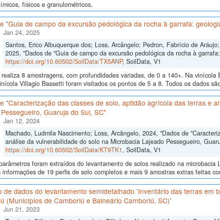
micos, físicos e granulométricos.
 "Guia de campo da excursão pedológica da rocha à garrafa: geologia
Jan 24, 2025
Santos, Erico Albuquerque dos; Loss, Arcângelo; Pedron, Fabrício de Aráujo; 
2025, "Dados de "Guia de campo da excursão pedológica da rocha à garrafa: 
https://doi.org/10.60502/SoilData/TX5ANP
, SoilData, V1
realiza 8 amostragens, com profundidades variadas, de 0 a 140+. Na vinícola B
inícola Villagio Bassetti foram visitados os pontos de 5 a 8. Todos os dados são
 "Caracterização das classes de solo, aptidão agrícola das terras e an
 Pessegueiro, Guaruja do Sul, SC"
Jan 12, 2024
Machado, Ludmila Nascimento; Loss, Arcângelo, 2024, "Dados de "Caracteriza
análise da vulnerabilidade do solo na Microbacia Lajeado Pessegueiro, Guaru
https://doi.org/10.60502/SoilData/KT9TK1
, SoilData, V1
arâmetros foram extraídos do levantamento de solos realizado na microbacia L
 informações de 19 perfis de solo completos e mais 9 amostras extras feitas co
 de dados do levantamento semidetalhado 'Inventário das terras em ba
ú (Municípios de Camboriú e Balneário Camboriú, SC)'
Jun 21, 2023