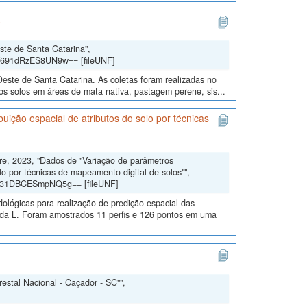
a
ste de Santa Catarina",
Y691dRzES8UN9w== [fileUNF]
Oeste de Santa Catarina. As coletas foram realizadas no
s solos em áreas de mata nativa, pastagem perene, sis...
uição espacial de atributos do solo por técnicas
dre, 2023, "Dados de "Variação de parâmetros
lo por técnicas de mapeamento digital de solos"",
gd31DBCESmpNQ5g== [fileUNF]
dológicas para realização de predição espacial das
eda L. Foram amostrados 11 perfis e 126 pontos em uma
estal Nacional - Caçador - SC"",