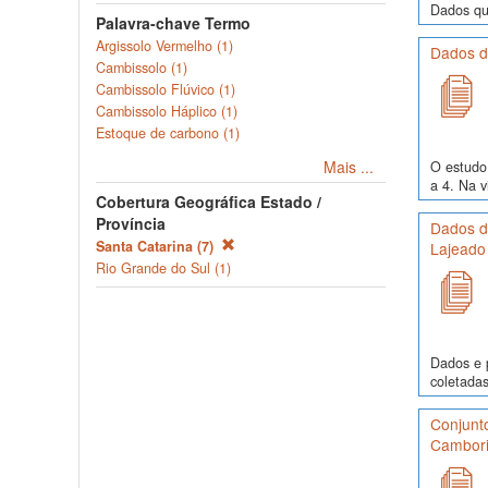
Dados quí
Palavra-chave Termo
Argissolo Vermelho (1)
Dados de
Cambissolo (1)
Cambissolo Flúvico (1)
Cambissolo Háplico (1)
Estoque de carbono (1)
Mais ...
O estudo 
a 4. Na v
Cobertura Geográfica Estado /
Província
Dados de
Santa Catarina (7)
Lajeado
Rio Grande do Sul (1)
Dados e p
coletadas
Conjunto
Cambori