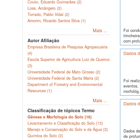
Couto, Eduardo Guimarães (2)
Loss, Arcângelo (2)
Torrado, Pablo Vidal (2)
Amorim, Ricardo Santos Silva (1)
Mais ...
Foi cond
trinchei
Autor Afiliação
com profu
Empresa Brasileira de Pesquisa Agropecuária
Dados d
(4)
Escola Superior de Agricultura Luiz de Queiroz
(3)
Universidade Federal de Mato Grosso (2)
Universidade Federal de Santa Maria (2)
Foi real
Department of Forestry and Environmental
eventos, 
Resources (1)
morfológ.
Mais ...
Dados de
Classificação de tópicos Termo
Gênese e Morfologia do Solo (16)
Levantamento e Classificação do Solo (13)
Manejo e Conservação do Solo e da Água (3)
Dados de
Química do Solo (3)
de profun