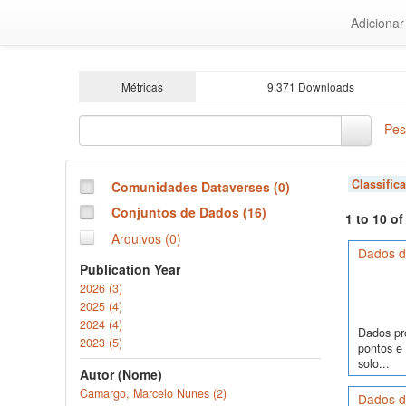
Ir
Adiciona
para
o
conteúdo
principal
Métricas
9,371 Downloads
Pes
Classific
Comunidades Dataverses (0)
Conjuntos de Dados (16)
1 to 10 o
Arquivos (0)
Dados de
Publication Year
2026 (3)
2025 (4)
2024 (4)
Dados pr
2023 (5)
pontos e
solo...
Autor (Nome)
Camargo, Marcelo Nunes (2)
Dados d