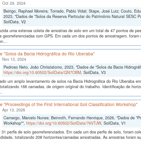
Oct 29, 2024
Beirigo, Raphael Moreira; Torrado, Pablo Vidal; Stape, José Luiz; Couto, E
2023, "Dados de "Solos da Reserva Particular do Patrimônio Natural SESC P
SoilData, V2
uzida uma extensa coleta de amostras de solo em um total de 47 pontos de pes
ras georreferenciadas com GPS. Em cada um dos pontos de amostragem, foram me
n...
e "Solos da Bacia Hidrográfica do Rio Uberaba"
Nov 13, 2024
Pedroso Neto, João Chrisóstomo, 2023, "Dados de "Solos da Bacia Hidrográf
https://doi.org/10.60502/SoilData/QN7OBM
, SoilData, V3
izado um amplo levantamento de solos na Bacia Hidrográfica do Rio Uberaba e
totalizando 166 camadas, de origem original do trabalho. Identificação de horiz
..
 "Proceedings of the First International Soil Classification Workshop"
Apr 13, 2026
Camargo, Marcelo Nunes; Beinroth, Fernando Henrique, 2026, "Dados de "Proce
Workshop"",
https://doi.org/10.60502/SoilData/76VTJW
, SoilData, V1
 31 perfis de solo georreferenciados. Em cada um dos perfis de solo, foram c
didade, totalizando 208 horizontes/camadas amostradas. As amostras foram sub