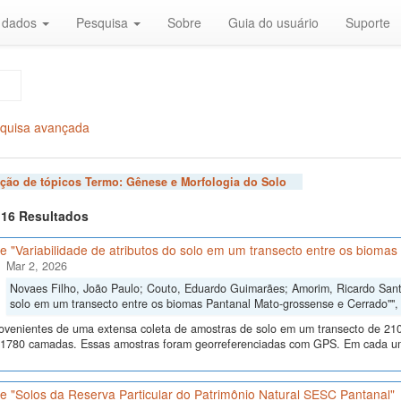
r dados
Pesquisa
Sobre
Guia do usuário
Suporte
quisa avançada
ação de tópicos Termo:
Gênese e Morfologia do Solo
f 16 Resultados
 "Variabilidade de atributos do solo em um transecto entre os bioma
Mar 2, 2026
Novaes Filho, João Paulo; Couto, Eduardo Guimarães; Amorim, Ricardo Santos
solo em um transecto entre os biomas Pantanal Mato-grossense e Cerrado""
ovenientes de uma extensa coleta de amostras de solo em um transecto de 210
 1780 camadas. Essas amostras foram georreferenciadas com GPS. Em cada um
e "Solos da Reserva Particular do Patrimônio Natural SESC Pantanal"