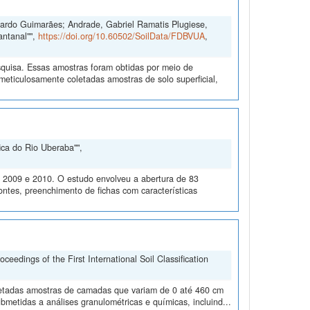
duardo Guimarães; Andrade, Gabriel Ramatis Plugiese,
antanal"",
https://doi.org/10.60502/SoilData/FDBVUA
,
quisa. Essas amostras foram obtidas por meio de
ticulosamente coletadas amostras de solo superficial,
ica do Rio Uberaba"",
m 2009 e 2010. O estudo envolveu a abertura de 83
ontes, preenchimento de fichas com características
edings of the First International Soil Classification
oletadas amostras de camadas que variam de 0 até 460 cm
metidas a análises granulométricas e químicas, incluind...