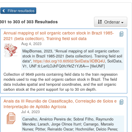
Filtrar resultados
301 to 303 of 303 Resultados
Ordenar
Annual mapping of soil organic carbon stock in Brazil 1985-
2021 (beta collection). Training field soil data
Aug 4, 2023
MapBiomas, 2023, "Annual mapping of soil organic carbon
stock in Brazil 1985-2021 (beta collection). Training field soil
data",
https://doi.org/10.60502/SoilData/XDBQ4U
, SoilData,
V1, UNF:6:LerILOJhFQ0fcYkfZ1YJ5A== [fileUNF]
Collection of 9649 points containing field data to the train regression
models used to map the soil organic carbon stock in Brazil. The field
data includes spatial and temporal coordinates, and the soil organic
carbon stock at the point support for up to 30 cm depth.
Anais da III Reunião de Classificação, Correlação de Solos e
Interpretação de Aptidão Agrícola
Jul 4, 2023
Carvalho, Américo Pereira de; Sobral Filho, Raymundo
Mendes; Larach, Jorge Olmos Iturri; Camargo, Marcelo
Nunes; Pötter, Reinaldo Oscar; Hochmüller, Delcio Peres;