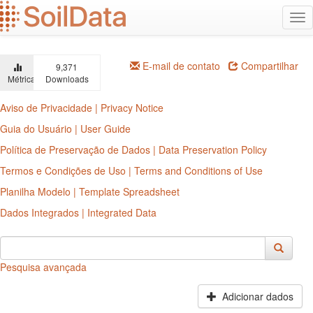
Ir
Alt
para
na
o
conteúdo
principal
E-mail de contato
Compartilhar
9,371
Métricas
Downloads
Aviso de Privacidade | Privacy Notice
Guia do Usuário | User Guide
Política de Preservação de Dados | Data Preservation Policy
Termos e Condições de Uso | Terms and Conditions of Use
Planilha Modelo | Template Spreadsheet
Dados Integrados | Integrated Data
Pesquisa avançada
Adicionar dados