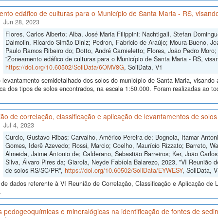
to edáfico de culturas para o Município de Santa Maria - RS, visando
Jun 28, 2023
Flores, Carlos Alberto; Alba, José Maria Filippini; Nachtigall, Stefan Domi
Dalmolin, Ricardo Simão Diniz; Pedron, Fabricio de Araújo; Moura-Bueno, Je
Paulo Ramos Ribeiro do; Dotto, André Carnieletto; Flores, João Pedro Moro;
"Zoneamento edáfico de culturas para o Município de Santa Maria - RS, visand
https://doi.org/10.60502/SoilData/6OMV8G
, SoilData, V1
levantamento semidetalhado dos solos do município de Santa Maria, visando a i
ica dos tipos de solos encontrados, na escala 1:50.000. Foram realizadas ao 
ão de correlação, classificação e aplicação de levantamentos de sol
Jul 4, 2023
Curcio, Gustavo Ribas; Carvalho, Américo Pereira de; Bognola, Itamar Anto
Gomes, Iderê Azevedo; Rossi, Marcio; Coelho, Maurício Rizzato; Barreto, Wa
Almeida, Jaime Antonio de; Calderano, Sebastião Barreiros; Ker, João Carlo
Silva, Álvaro Pires da; Giarola, Neyde Fabíola Balarezo, 2023, "VI Reunião d
de solos RS/SC/PR",
https://doi.org/10.60502/SoilData/EYWESY
, SoilData, 
de dados referente à VI Reunião de Correlação, Classificação e Aplicação de 
.
s pedogeoquímicas e mineralógicas na identificação de fontes de sed