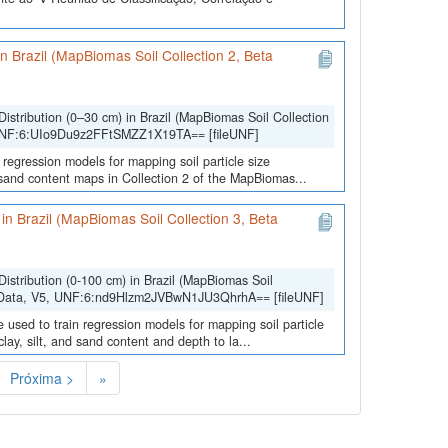
 in Brazil (MapBiomas Soil Collection 2, Beta
Distribution (0–30 cm) in Brazil (MapBiomas Soil Collection
 UNF:6:UIo9Du9z2FFtSMZZ1X19TA== [fileUNF]
 regression models for mapping soil particle size
d sand content maps in Collection 2 of the MapBiomas...
) in Brazil (MapBiomas Soil Collection 3, Beta
Distribution (0-100 cm) in Brazil (MapBiomas Soil
lData, V5, UNF:6:nd9Hlzm2JVBwN1JU3QhrhA== [fileUNF]
 used to train regression models for mapping soil particle
lay, silt, and sand content and depth to la...
Próxima >
»