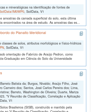
cas e mineralógicas na identificação de fontes de
2/SoilData/IM0WP0
, SoilData, V1
e amostras da camada superficial do solo, esta última
gia encontrados na área de estudo. As amostras das es...
Rebordo do Planalto Meridional
classes de solos, atributos morfológicos e físico-hídricos
UPN
, SoilData, V1
sob orientação de Fabrício de Araújo Pedron, como
 Pós-Graduação em Ciência do Solo da Universidade
os
Barreto Batista da; Burgos, Nivaldo; Araújo Filho, José
 Carneiro dos; Santos, José Carlos Pereira dos; Lima,
istine; Barreto, Washington de Oliveira; Duarte, Mariza
23, "V Reunião de Classificação, Correlação e Aplicação
lData, V1
olos Brasileiros (SISB), construído e mantido pela
te ao 'V Reunião de Classificação, Correlação e