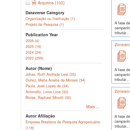
Arquivos (102)
Dataverse Category
Organização ou Instituição (1)
A fase de
Projeto de Pesquisa (1)
campanha
tributár...
Publication Year
2026 (4)
Zoneame
2025 (16)
2024 (24)
2023 (259)
Autor (Nome)
A fase de
Johas, Ruth Andrade Leal (35)
campanha
tributár...
Duriez, Maria Amélia de Moraes (34)
Paula, José Lopes de (34)
Zoneame
Antonello, Loiva Lizia (32)
Bloise, Raphael Minotti (30)
Mais ...
Autor Afiliação
A fase de
campanha
Empresa Brasileira de Pesquisa Agropecuária
tributár...
(118)