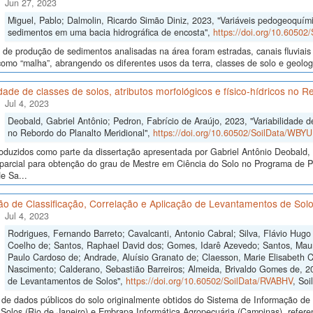
Jun 27, 2023
Miguel, Pablo; Dalmolin, Ricardo Simão Diniz, 2023, "Variáveis pedogeoquími
sedimentos em uma bacia hidrográfica de encosta",
https://doi.org/10.6050
 de produção de sedimentos analisadas na área foram estradas, canais fluviais 
como “malha”, abrangendo os diferentes usos da terra, classes de solo e geolo
idade de classes de solos, atributos morfológicos e físico-hídricos no 
Jul 4, 2023
Deobald, Gabriel Antônio; Pedron, Fabrício de Araújo, 2023, "Variabilidade de 
no Rebordo do Planalto Meridional",
https://doi.org/10.60502/SoilData/WBY
oduzidos como parte da dissertação apresentada por Gabriel Antônio Deobald, 
o parcial para obtenção do grau de Mestre em Ciência do Solo no Programa de
e Sa...
ão de Classificação, Correlação e Aplicação de Levantamentos de Sol
Jul 4, 2023
Rodrigues, Fernando Barreto; Cavalcanti, Antonio Cabral; Silva, Flávio Hugo 
Coelho de; Santos, Raphael David dos; Gomes, Idarê Azevedo; Santos, Mauro
Paulo Cardoso de; Andrade, Aluísio Granato de; Claesson, Marie Elisabeth Cr
Nascimento; Calderano, Sebastião Barreiros; Almeida, Brivaldo Gomes de, 20
de Levantamentos de Solos",
https://doi.org/10.60502/SoilData/RVABHV
, Soi
de dados públicos do solo originalmente obtidos do Sistema de Informação de S
olos (Rio de Janeiro) e Embrapa Informática Agropecuária (Campinas), referen