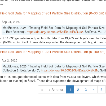
...
 Field Soil Data for Mapping of Soil Particle Size Distribution (0–30 cm)
Sep 24, 2025
MapBiomas, 2024, "Training Field Soil Data for Mapping of Soil Particle Size 
2, Beta Version)",
https://doi.org/10.60502/SoilData/P6R332
, SoilData, V3,
n of 11,633 georeferenced points with data from 19,965 soil layers used to train
ion (0–30 cm) in Brazil. These data supported the development of clay, silt, an
 Field Soil Data for Mapping of Soil Particle Size Distribution (0-100 cm
Apr 2, 2026
MapBiomas, 2025, "Training Field Soil Data for Mapping of Soil Particle Size 
Collection 3, Beta Version)",
https://doi.org/10.60502/SoilData/OXSR2N
, Soi
ion of 15,798 georeferenced points with data from 60,883 soil layers, which were
ribution (0-100 cm) in Brazil. These data supported the development of maps of c
(Atual)
«
< Anterior
1
2
3
4
5