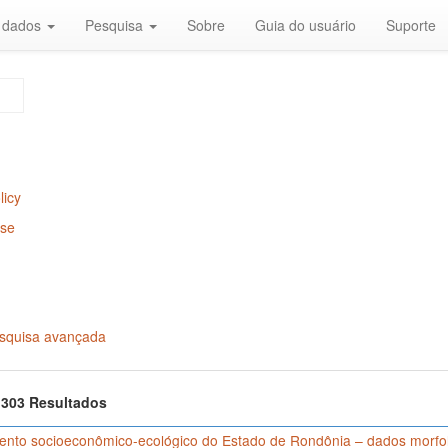
r dados
Pesquisa
Sobre
Guia do usuário
Suporte
licy
Use
squisa avançada
f 303 Resultados
nto socioeconômico-ecológico do Estado de Rondônia – dados morfológ