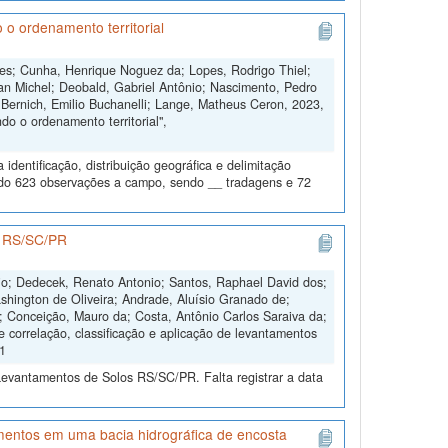
 o ordenamento territorial
ngues; Cunha, Henrique Noguez da; Lopes, Rodrigo Thiel;
an Michel; Deobald, Gabriel Antônio; Nascimento, Pedro
 Bernich, Emilio Buchanelli; Lange, Matheus Ceron, 2023,
o o ordenamento territorial",
dentificação, distribuição geográfica e delimitação
todo 623 observações a campo, sendo __ tradagens e 72
os RS/SC/PR
nio; Dedecek, Renato Antonio; Santos, Raphael David dos;
shington de Oliveira; Andrade, Aluísio Granado de;
s; Conceição, Mauro da; Costa, Antônio Carlos Saraiva da;
e correlação, classificação e aplicação de levantamentos
V1
Levantamentos de Solos RS/SC/PR. Falta registrar a data
imentos em uma bacia hidrográfica de encosta