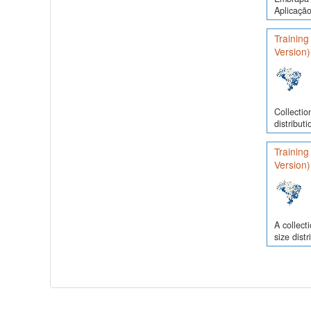
Aplicação
Training
Version)
Collectio
distribut
Training
Version)
A collect
size dist