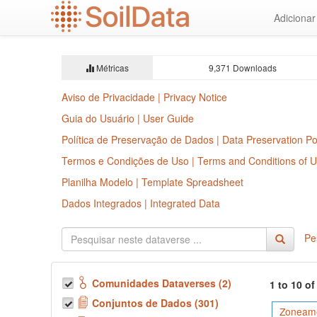
Ir
Adiciona
para
o
conteúdo
principal
Métricas
9,371 Downloads
Aviso de Privacidade | Privacy Notice
Guia do Usuário | User Guide
Política de Preservação de Dados | Data Preservation Po
Termos e Condições de Uso | Terms and Conditions of 
Planilha Modelo | Template Spreadsheet
Dados Integrados | Integrated Data
Pe
Comunidades Dataverses (2)
1 to 10 o
Conjuntos de Dados (301)
Zoneame