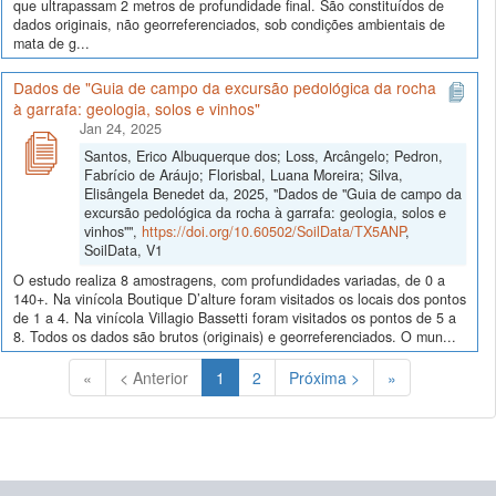
que ultrapassam 2 metros de profundidade final. São constituídos de
dados originais, não georreferenciados, sob condições ambientais de
mata de g...
Dados de "Guia de campo da excursão pedológica da rocha
à garrafa: geologia, solos e vinhos"
Jan 24, 2025
Santos, Erico Albuquerque dos; Loss, Arcângelo; Pedron,
Fabrício de Aráujo; Florisbal, Luana Moreira; Silva,
Elisângela Benedet da, 2025, "Dados de "Guia de campo da
excursão pedológica da rocha à garrafa: geologia, solos e
vinhos"",
https://doi.org/10.60502/SoilData/TX5ANP
,
SoilData, V1
O estudo realiza 8 amostragens, com profundidades variadas, de 0 a
140+. Na vinícola Boutique D’alture foram visitados os locais dos pontos
de 1 a 4. Na vinícola Villagio Bassetti foram visitados os pontos de 5 a
8. Todos os dados são brutos (originais) e georreferenciados. O mun...
(Atual)
«
< Anterior
1
2
Próxima >
»