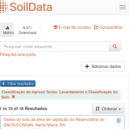
Ir
Alt
para
na
o
conteúdo
principal
E-mail de contato
Compartilhar
9,371
Métricas
Downloads
Pesquisa avançada
Adicionar dados
Filtrar resultados
Classificação de tópicos Termo:
Levantamento e Classificação do
Solo
1 to 10 of 18 Resultados
Ordenar
Dados do solo da área de captação do Reservatório do
DNOS/CORSAN, Santa Maria, RS