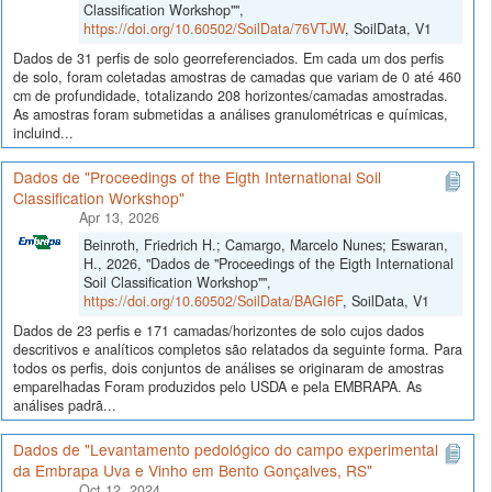
Classification Workshop"",
https://doi.org/10.60502/SoilData/76VTJW
, SoilData, V1
Dados de 31 perfis de solo georreferenciados. Em cada um dos perfis
de solo, foram coletadas amostras de camadas que variam de 0 até 460
cm de profundidade, totalizando 208 horizontes/camadas amostradas.
As amostras foram submetidas a análises granulométricas e químicas,
incluind...
Dados de "Proceedings of the Eigth International Soil
Classification Workshop"
Apr 13, 2026
Beinroth, Friedrich H.; Camargo, Marcelo Nunes; Eswaran,
H., 2026, "Dados de "Proceedings of the Eigth International
Soil Classification Workshop"",
https://doi.org/10.60502/SoilData/BAGI6F
, SoilData, V1
Dados de 23 perfis e 171 camadas/horizontes de solo cujos dados
descritivos e analíticos completos são relatados da seguinte forma. Para
todos os perfis, dois conjuntos de análises se originaram de amostras
emparelhadas Foram produzidos pelo USDA e pela EMBRAPA. As
análises padrã...
Dados de "Levantamento pedológico do campo experimental
da Embrapa Uva e Vinho em Bento Gonçalves, RS"
Oct 12, 2024