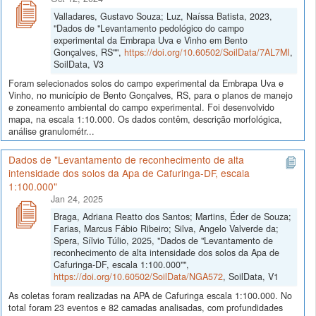
Valladares, Gustavo Souza; Luz, Naíssa Batista, 2023,
"Dados de "Levantamento pedológico do campo
experimental da Embrapa Uva e Vinho em Bento
Gonçalves, RS"",
https://doi.org/10.60502/SoilData/7AL7MI
,
SoilData, V3
Foram selecionados solos do campo experimental da Embrapa Uva e
Vinho, no município de Bento Gonçalves, RS, para o planos de manejo
e zoneamento ambiental do campo experimental. Foi desenvolvido
mapa, na escala 1:10.000. Os dados contêm, descrição morfológica,
análise granulométr...
Dados de "Levantamento de reconhecimento de alta
intensidade dos solos da Apa de Cafuringa-DF, escala
1:100.000"
Jan 24, 2025
Braga, Adriana Reatto dos Santos; Martins, Éder de Souza;
Farias, Marcus Fábio Ribeiro; Silva, Angelo Valverde da;
Spera, Sílvio Túlio, 2025, "Dados de "Levantamento de
reconhecimento de alta intensidade dos solos da Apa de
Cafuringa-DF, escala 1:100.000"",
https://doi.org/10.60502/SoilData/NGA572
, SoilData, V1
As coletas foram realizadas na APA de Cafuringa escala 1:100.000. No
total foram 23 eventos e 82 camadas analisadas, com profundidades