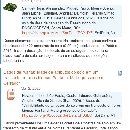
Jun 19, 2023
Samuel-Rosa, Alessandro; Miguel, Pablo; Moura-Bueno,
Jean Michel; Balbinot, Andrisa; Dalmolin, Ricardo Simão
Diniz; Anjos, Lúcia Helena Cunha dos, 2023, "Dados do
solo da área de captação do Reservatório do
DNOS/CORSAN, Santa Maria, RS",
https://doi.org/10.60502/SoilData/RCYUYZ
, SoilData, V1
Dados observacionais da granulometria, carbono, complexo sortivo e
densidade de 400 amostras de solo (0-20 cm) coletadas entre 2009 e
2012. Inclui a descrição dos locais de amostragem (uso da terra,
classificação do solo, drenagem etc.) e resultados de repetições
laboratoriais.
Dados de "Variabilidade de atributos do solo em um
transecto entre os biomas Pantanal Mato-grossense e
Cerrado"
Mar 2, 2026
Novaes Filho, João Paulo; Couto, Eduardo Guimarães;
Amorim, Ricardo Santos Silva, 2026, "Dados de
"Variabilidade de atributos do solo em um transecto entre os
biomas Pantanal Mato-grossense e Cerrado"",
https://doi.org/10.60502/SoilData/SPLGEO
, SoilData, V1
Dados provenientes de uma extensa coleta de amostras de solo em um
transecto de 210 km entre os biomas Pantanal e Cerrado, totalizando