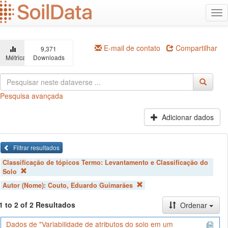
Ir
Alt
para
na
o
conteúdo
principal
E-mail de contato
Compartilhar
9,371
Métricas
Downloads
Pesquisa avançada
Adicionar dados
Filtrar resultados
Classificação de tópicos Termo:
Levantamento e Classificação do
Solo
Autor (Nome):
Couto, Eduardo Guimarães
1 to 2 of 2 Resultados
Ordenar
Dados de "Variabilidade de atributos do solo em um