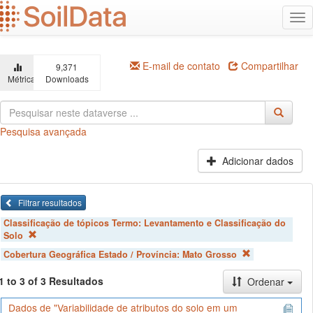
Ir
Alt
para
na
o
conteúdo
principal
E-mail de contato
Compartilhar
9,371
Métricas
Downloads
Pesquisa avançada
Adicionar dados
Filtrar resultados
Classificação de tópicos Termo:
Levantamento e Classificação do
Solo
Cobertura Geográfica Estado / Província:
Mato Grosso
1 to 3 of 3 Resultados
Ordenar
Dados de "Variabilidade de atributos do solo em um