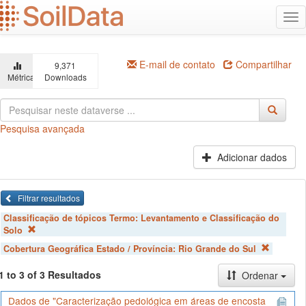
Ir
Alt
para
na
o
conteúdo
principal
E-mail de contato
Compartilhar
9,371
Métricas
Downloads
Pesquisa avançada
Adicionar dados
Filtrar resultados
Classificação de tópicos Termo:
Levantamento e Classificação do
Solo
Cobertura Geográfica Estado / Província:
Rio Grande do Sul
1 to 3 of 3 Resultados
Ordenar
Dados de "Caracterização pedológica em áreas de encosta