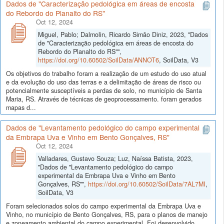
Dados de "Caracterização pedológica em áreas de encosta
do Rebordo do Planalto do RS"
Oct 12, 2024
Miguel, Pablo; Dalmolin, Ricardo Simão Diniz, 2023, "Dados
de "Caracterização pedológica em áreas de encosta do
Rebordo do Planalto do RS"",
https://doi.org/10.60502/SoilData/ANNOT6
, SoilData, V3
Os objetivos do trabalho foram a realização de um estudo do uso atual
e da evolução do uso das terras e a delimitação de áreas de risco ou
potencialmente susceptíveis a perdas de solo, no município de Santa
Maria, RS. Através de técnicas de geoprocessamento. foram gerados
mapas d...
Dados de "Levantamento pedológico do campo experimental
da Embrapa Uva e Vinho em Bento Gonçalves, RS"
Oct 12, 2024
Valladares, Gustavo Souza; Luz, Naíssa Batista, 2023,
"Dados de "Levantamento pedológico do campo
experimental da Embrapa Uva e Vinho em Bento
Gonçalves, RS"",
https://doi.org/10.60502/SoilData/7AL7MI
,
SoilData, V3
Foram selecionados solos do campo experimental da Embrapa Uva e
Vinho, no município de Bento Gonçalves, RS, para o planos de manejo
e zoneamento ambiental do campo experimental. Foi desenvolvido