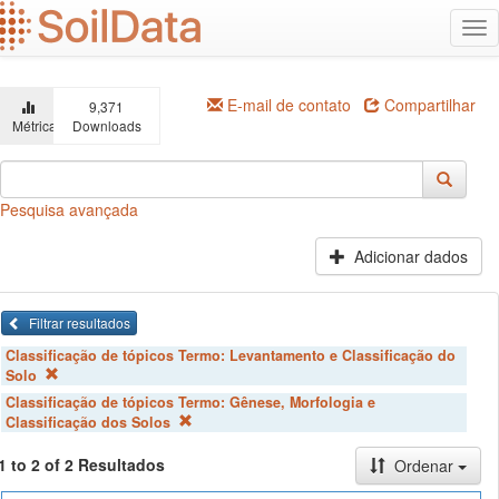
Ir
Alt
para
na
o
conteúdo
principal
E-mail de contato
Compartilhar
9,371
Métricas
Downloads
Pesquisa avançada
Adicionar dados
Filtrar resultados
Classificação de tópicos Termo:
Levantamento e Classificação do
Solo
Classificação de tópicos Termo:
Gênese, Morfologia e
Classificação dos Solos
1 to 2 of 2 Resultados
Ordenar