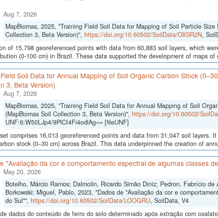
Aug 7, 2026
MapBiomas, 2025, "Training Field Soil Data for Mapping of Soil Particle Size 
Collection 3, Beta Version)",
https://doi.org/10.60502/SoilData/OXSR2N
, Soi
ion of 15,798 georeferenced points with data from 60,883 soil layers, which were
ribution (0-100 cm) in Brazil. These data supported the development of maps of c
 Field Soil Data for Annual Mapping of Soil Organic Carbon Stock (0–3
on 3, Beta Version)
Aug 7, 2026
MapBiomas, 2025, "Training Field Soil Data for Annual Mapping of Soil Orga
(MapBiomas Soil Collection 3, Beta Version)",
https://doi.org/10.60502/Soil
UNF:6:W50LJp4/9PlCf4Fi4odlAg== [fileUNF]
set comprises 16,013 georeferenced points and data from 31,047 soil layers. It 
arbon stock (0–30 cm) across Brazil. This data underpinned the creation of annua
e "Avaliação da cor e comportamento espectral de algumas classes de
May 20, 2026
Botelho, Márcio Ramos; Dalmolin, Ricardo Simão Diniz; Pedron, Fabrício de 
Borkowski; Miguel, Pablo, 2023, "Dados de "Avaliação da cor e comportamen
do Sul"",
https://doi.org/10.60502/SoilData/LOOGRU
, SoilData, V4
de dados do conteúdo de ferro do solo determinado após extração com oxalato e 