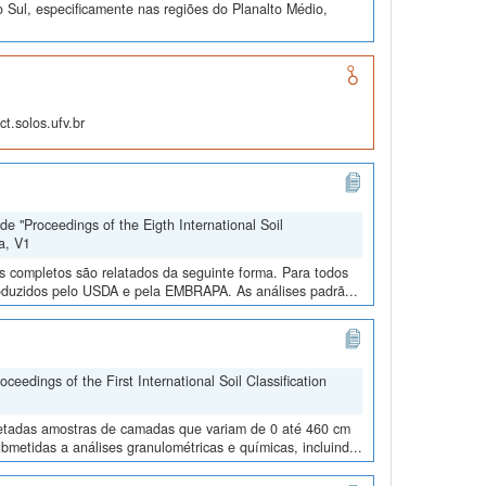
 Sul, especificamente nas regiões do Planalto Médio,
t.solos.ufv.br
e "Proceedings of the Eigth International Soil
a, V1
os completos são relatados da seguinte forma. Para todos
roduzidos pelo USDA e pela EMBRAPA. As análises padrã...
edings of the First International Soil Classification
oletadas amostras de camadas que variam de 0 até 460 cm
metidas a análises granulométricas e químicas, incluind...