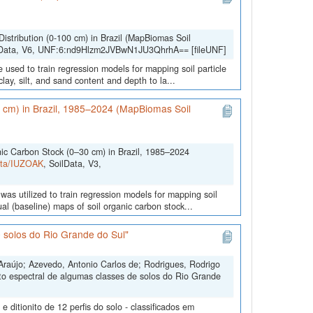
Distribution (0-100 cm) in Brazil (MapBiomas Soil
lData, V6, UNF:6:nd9Hlzm2JVBwN1JU3QhrhA== [fileUNF]
 used to train regression models for mapping soil particle
lay, silt, and sand content and depth to la...
0 cm) in Brazil, 1985–2024 (MapBiomas Soil
nic Carbon Stock (0–30 cm) in Brazil, 1985–2024
Data/IUZOAK
, SoilData, V3,
was utilized to train regression models for mapping soil
l (baseline) maps of soil organic carbon stock...
 solos do Rio Grande do Sul"
Araújo; Azevedo, Antonio Carlos de; Rodrigues, Rodrigo
to espectral de algumas classes de solos do Rio Grande
ditionito de 12 perfis do solo - classificados em