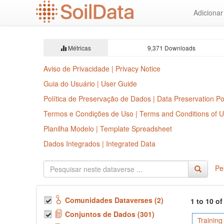
Ir
Adiciona
para
o
conteúdo
principal
Métricas
9,371 Downloads
Aviso de Privacidade | Privacy Notice
Guia do Usuário | User Guide
Política de Preservação de Dados | Data Preservation Po
Termos e Condições de Uso | Terms and Conditions of 
Planilha Modelo | Template Spreadsheet
Dados Integrados | Integrated Data
Pe
Comunidades Dataverses (2)
1 to 10 o
Conjuntos de Dados (301)
Training