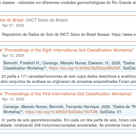
s classes - coletados em diferentes unidades geomorfológicas do Rio Grande do
os do Brasil
(INCT Solos do Brasil)
Apr 27, 2026
Repositório de Dados de Solo do INCT Solos do Brasil Acesse: https://www.inc
 "Proceedings of the Eigth International Soil Classification Workshop"
Apr 13, 2026
Beinroth, Friedrich H.; Camargo, Marcelo Nunes; Eswaran, H., 2026, "Dados d
Classification Workshop"",
https://doi.org/10.60502/SoilData/BAGI6F
, SoilDat
23 perfis e 171 camadas/horizontes de solo cujos dados descritivos e analític
s, dois conjuntos de análises se originaram de amostras emparelhadas Foram p
 "Proceedings of the First International Soil Classification Workshop"
Apr 13, 2026
Camargo, Marcelo Nunes; Beinroth, Fernando Henrique, 2026, "Dados de "Proce
Workshop"",
https://doi.org/10.60502/SoilData/76VTJW
, SoilData, V1
 31 perfis de solo georreferenciados. Em cada um dos perfis de solo, foram c
didade, totalizando 208 horizontes/camadas amostradas. As amostras foram sub