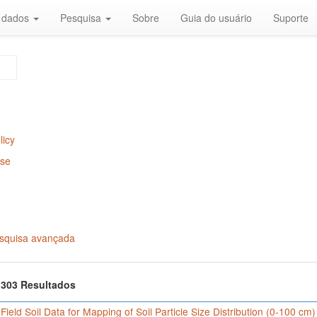
r dados
Pesquisa
Sobre
Guia do usuário
Suporte
licy
Use
squisa avançada
f 303 Resultados
 Field Soil Data for Mapping of Soil Particle Size Distribution (0-100 cm