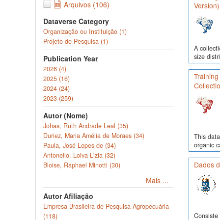
Arquivos (106)
Version)
Dataverse Category
Organização ou Instituição (1)
Projeto de Pesquisa (1)
A collect
size dist
Publication Year
2026 (4)
Training
2025 (16)
Collecti
2024 (24)
2023 (259)
Autor (Nome)
Johas, Ruth Andrade Leal (35)
Duriez, Maria Amélia de Moraes (34)
This data
organic c
Paula, José Lopes de (34)
Antonello, Loiva Lizia (32)
Dados d
Bloise, Raphael Minotti (30)
Mais ...
Autor Afiliação
Empresa Brasileira de Pesquisa Agropecuária
Consiste 
(118)