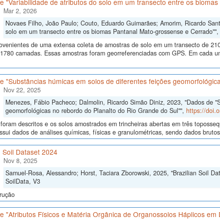
 "Variabilidade de atributos do solo em um transecto entre os bioma
Mar 2, 2026
Novaes Filho, João Paulo; Couto, Eduardo Guimarães; Amorim, Ricardo Santos
solo em um transecto entre os biomas Pantanal Mato-grossense e Cerrado""
ovenientes de uma extensa coleta de amostras de solo em um transecto de 210
 1780 camadas. Essas amostras foram georreferenciadas com GPS. Em cada um
 "Substâncias húmicas em solos de diferentes feições geomorfológica
Nov 22, 2025
Menezes, Fábio Pacheco; Dalmolin, Ricardo Simão Diniz, 2023, "Dados de "S
geomorfológicas no rebordo do Planalto do Rio Grande do Sul"",
https://doi
 foram descritos e os solos amostrados em trincheiras abertas em três toposseq
sui dados de análises químicas, físicas e granulométricas, sendo dados brutos e
n Soil Dataset 2024
Nov 8, 2025
Samuel-Rosa, Alessandro; Horst, Taciara Zborowski, 2025, "Brazilian Soil Da
SoilData, V3
rução
 "Atributos Físicos e Matéria Orgânica de Organossolos Háplicos em D