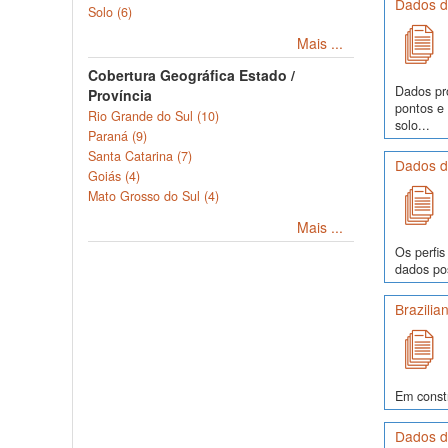
Dados de
Solo (6)
Mais ...
Cobertura Geográfica Estado /
Dados pr
Província
pontos e
Rio Grande do Sul (10)
solo...
Paraná (9)
Santa Catarina (7)
Dados de
Goiás (4)
Mato Grosso do Sul (4)
Mais ...
Os perfis
dados pos
Brazilia
Em const
Dados de