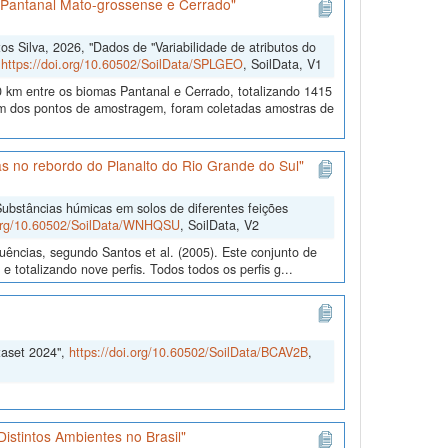
s Pantanal Mato-grossense e Cerrado"
 Silva, 2026, "Dados de "Variabilidade de atributos do
,
https://doi.org/10.60502/SoilData/SPLGEO
, SoilData, V1
 km entre os biomas Pantanal e Cerrado, totalizando 1415
 dos pontos de amostragem, foram coletadas amostras de
s no rebordo do Planalto do Rio Grande do Sul"
ubstâncias húmicas em solos de diferentes feições
.org/10.60502/SoilData/WNHQSU
, SoilData, V2
uências, segundo Santos et al. (2005). Este conjunto de
 totalizando nove perfis. Todos todos os perfis g...
taset 2024",
https://doi.org/10.60502/SoilData/BCAV2B
,
istintos Ambientes no Brasil"