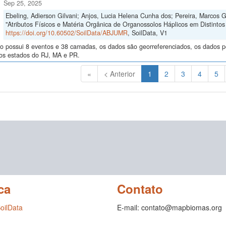
Sep 25, 2025
Ebeling, Adierson Gilvani; Anjos, Lucia Helena Cunha dos; Pereira, Marcos 
"Atributos Físicos e Matéria Orgânica de Organossolos Háplicos em Distintos 
https://doi.org/10.60502/SoilData/ABJUMR
, SoilData, V1
o possui 8 eventos e 38 camadas, os dados são georreferenciados, os dados po
nos estados do RJ, MA e PR.
(Atual)
«
< Anterior
1
2
3
4
5
ca
Contato
SoilData
E-mail: contato@mapbiomas.org