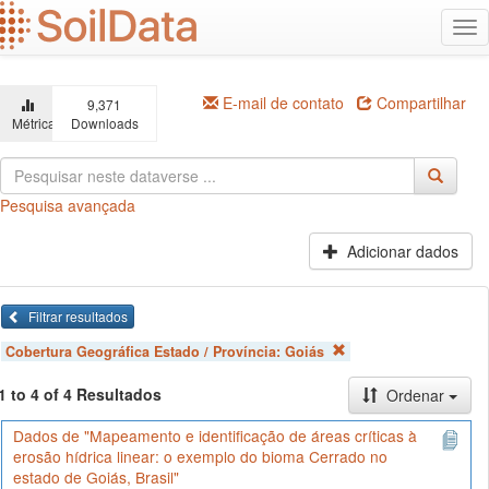
Ir
Alt
para
na
o
conteúdo
principal
E-mail de contato
Compartilhar
9,371
Métricas
Downloads
Pesquisa avançada
Adicionar dados
Filtrar resultados
Cobertura Geográfica Estado / Província:
Goiás
1 to 4 of 4 Resultados
Ordenar
Dados de "Mapeamento e identificação de áreas críticas à
erosão hídrica linear: o exemplo do bioma Cerrado no
estado de Goiás, Brasil"