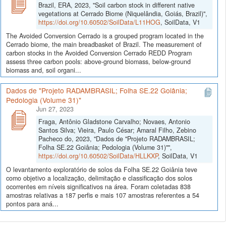
Brazil, ERA, 2023, "Soil carbon stock in different native
vegetations at Cerrado Biome (Niquelândia, Goiás, Brazil)",
https://doi.org/10.60502/SoilData/L11HOG
, SoilData, V1
The Avoided Conversion Cerrado is a grouped program located in the
Cerrado biome, the main breadbasket of Brazil. The measurement of
carbon stocks in the Avoided Conversion Cerrado REDD Program
assess three carbon pools: above-ground biomass, below-ground
biomass and, soil organi...
Dados de "Projeto RADAMBRASIL; Folha SE.22 Goiânia;
Pedologia (Volume 31)"
Jun 27, 2023
Fraga, Antônio Gladstone Carvalho; Novaes, Antonio
Santos Silva; Vieira, Paulo César; Amaral Filho, Zebino
Pacheco do, 2023, "Dados de "Projeto RADAMBRASIL;
Folha SE.22 Goiânia; Pedologia (Volume 31)"",
https://doi.org/10.60502/SoilData/HLLKXP
, SoilData, V1
O levantamento exploratório de solos da Folha SE.22 Goiânia teve
como objetivo a localização, delimitação e classificação dos solos
ocorrentes em níveis significativos na área. Foram coletadas 838
amostras relativas a 187 perfis e mais 107 amostras referentes a 54
pontos para aná...