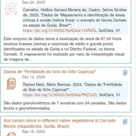
Sep 24, 2025
Carvalho, Hellbia Samara Moreira de; Castro, Selma Simões
de, 2025, "Dados de "Mapeamento e identificação de áreas
críticas à erosão hídrica linear: o exemplo do bioma Cerrado
no estado de Goiás, Brasil"",
https://doi.org/10.60502/SoilData/12VRZG
, SoilData, V1
Este conjunto de dados reúne a localização de cerca de 67 mil focos
erosivos lineares (ravinas e voçorocas de médio e grande porte)
identificados no estado de Goiás e no Distrito Federal, no bioma
Cerrado. O mapeamento foi realizado por meio de interpretação visual
de imagens de...
Dados de "Fertilidade do Solo do Sítio Capinzal"
Dec 14, 2024
Ramos Neto, Mario Barroso, 2024, "Dados de "Fertilidade
do Solo do Sítio Capinzal"",
https://doi.org/10.60502/SoilData/PNZC0D
, SoilData, V1
São dados granulométricos de 7 amostras com 24 camadas. São dados
brutos e georreferenciados.
Soil carbon stock in different native vegetations at Cerrado
Biome (Niquelândia, Goiás, Brazil)
Sep 15, 2023