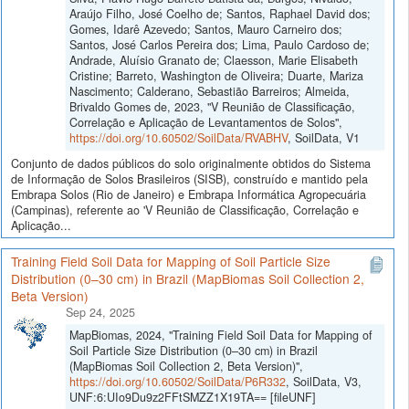
Araújo Filho, José Coelho de; Santos, Raphael David dos;
Gomes, Idarê Azevedo; Santos, Mauro Carneiro dos;
Santos, José Carlos Pereira dos; Lima, Paulo Cardoso de;
Andrade, Aluísio Granato de; Claesson, Marie Elisabeth
Cristine; Barreto, Washington de Oliveira; Duarte, Mariza
Nascimento; Calderano, Sebastião Barreiros; Almeida,
Brivaldo Gomes de, 2023, "V Reunião de Classificação,
Correlação e Aplicação de Levantamentos de Solos",
https://doi.org/10.60502/SoilData/RVABHV
, SoilData, V1
Conjunto de dados públicos do solo originalmente obtidos do Sistema
de Informação de Solos Brasileiros (SISB), construído e mantido pela
Embrapa Solos (Rio de Janeiro) e Embrapa Informática Agropecuária
(Campinas), referente ao 'V Reunião de Classificação, Correlação e
Aplicação...
Training Field Soil Data for Mapping of Soil Particle Size
Distribution (0–30 cm) in Brazil (MapBiomas Soil Collection 2,
Beta Version)
Sep 24, 2025
MapBiomas, 2024, "Training Field Soil Data for Mapping of
Soil Particle Size Distribution (0–30 cm) in Brazil
(MapBiomas Soil Collection 2, Beta Version)",
https://doi.org/10.60502/SoilData/P6R332
, SoilData, V3,
UNF:6:UIo9Du9z2FFtSMZZ1X19TA== [fileUNF]