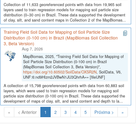
Collection of 11,633 georeferenced points with data from 19,965 soil
layers used to train regression models for mapping soil particle size
distribution (0–30 cm) in Brazil. These data supported the development
of clay, silt, and sand content maps in Collection 2 of the MapBiomas...
Training Field Soil Data for Mapping of Soil Particle Size
Distribution (0-100 cm) in Brazil (MapBiomas Soil Collection
3, Beta Version)
Aug 7, 2026
MapBiomas, 2025, "Training Field Soil Data for Mapping of
Soil Particle Size Distribution (0-100 cm) in Brazil
(MapBiomas Soil Collection 3, Beta Version)",
https://doi.org/10.60502/SoilData/OXSR2N
, SoilData, V6,
UNF:6:nd9Hlzm2JVBwN1JU3QhrhA== [fileUNF]
A collection of 15,798 georeferenced points with data from 60,883 soil
layers, which were used to train regression models for mapping soil
particle size distribution (0-100 cm) in Brazil. These data supported the
development of maps of clay, silt, and sand content and depth to la...
(Atual)
«
< Anterior
1
2
3
4
5
Próxima >
»