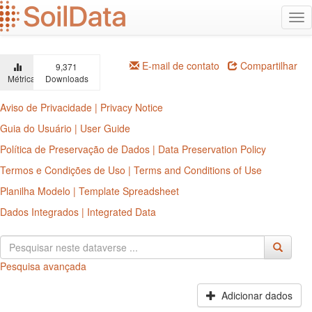
Ir
Alt
para
na
o
conteúdo
principal
E-mail de contato
Compartilhar
9,371
Métricas
Downloads
Aviso de Privacidade | Privacy Notice
Guia do Usuário | User Guide
Política de Preservação de Dados | Data Preservation Policy
Termos e Condições de Uso | Terms and Conditions of Use
Planilha Modelo | Template Spreadsheet
Dados Integrados | Integrated Data
Pesquisa avançada
Adicionar dados