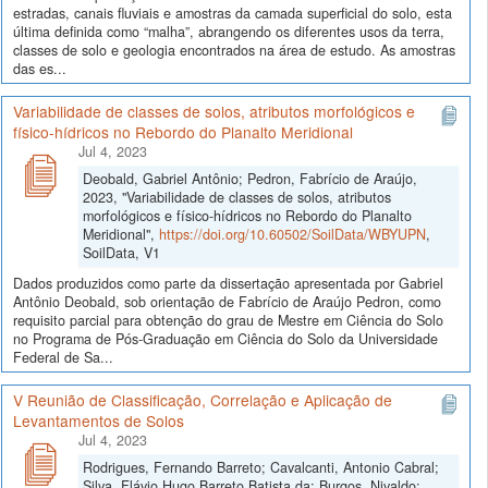
estradas, canais fluviais e amostras da camada superficial do solo, esta
última definida como “malha”, abrangendo os diferentes usos da terra,
classes de solo e geologia encontrados na área de estudo. As amostras
das es...
Variabilidade de classes de solos, atributos morfológicos e
físico-hídricos no Rebordo do Planalto Meridional
Jul 4, 2023
Deobald, Gabriel Antônio; Pedron, Fabrício de Araújo,
2023, "Variabilidade de classes de solos, atributos
morfológicos e físico-hídricos no Rebordo do Planalto
Meridional",
https://doi.org/10.60502/SoilData/WBYUPN
,
SoilData, V1
Dados produzidos como parte da dissertação apresentada por Gabriel
Antônio Deobald, sob orientação de Fabrício de Araújo Pedron, como
requisito parcial para obtenção do grau de Mestre em Ciência do Solo
no Programa de Pós-Graduação em Ciência do Solo da Universidade
Federal de Sa...
V Reunião de Classificação, Correlação e Aplicação de
Levantamentos de Solos
Jul 4, 2023
Rodrigues, Fernando Barreto; Cavalcanti, Antonio Cabral;
Silva, Flávio Hugo Barreto Batista da; Burgos, Nivaldo;