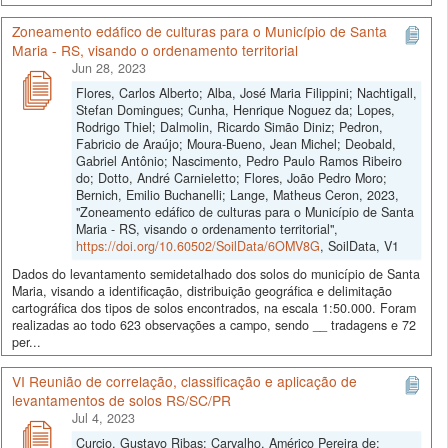
Zoneamento edáfico de culturas para o Município de Santa
Maria - RS, visando o ordenamento territorial
Jun 28, 2023
Flores, Carlos Alberto; Alba, José Maria Filippini; Nachtigall,
Stefan Domingues; Cunha, Henrique Noguez da; Lopes,
Rodrigo Thiel; Dalmolin, Ricardo Simão Diniz; Pedron,
Fabricio de Araújo; Moura-Bueno, Jean Michel; Deobald,
Gabriel Antônio; Nascimento, Pedro Paulo Ramos Ribeiro
do; Dotto, André Carnieletto; Flores, João Pedro Moro;
Bernich, Emilio Buchanelli; Lange, Matheus Ceron, 2023,
"Zoneamento edáfico de culturas para o Município de Santa
Maria - RS, visando o ordenamento territorial",
https://doi.org/10.60502/SoilData/6OMV8G
, SoilData, V1
Dados do levantamento semidetalhado dos solos do município de Santa
Maria, visando a identificação, distribuição geográfica e delimitação
cartográfica dos tipos de solos encontrados, na escala 1:50.000. Foram
realizadas ao todo 623 observações a campo, sendo __ tradagens e 72
per...
VI Reunião de correlação, classificação e aplicação de
levantamentos de solos RS/SC/PR
Jul 4, 2023
Curcio, Gustavo Ribas; Carvalho, Américo Pereira de;