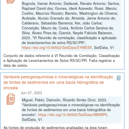
Bognola, Itamar Antonio; Dedecek, Renato Antonio; Santos,
Raphael David dos; Gomes, Iderê Azevedo; Rossi, Marcio;
Coelho, Maurício Rizzato; Barreto, Washington de Oliveira;
Andrade, Aluísio Granado de; Almeida, Jaime Antonio de;
Calderano, Sebastião Barreiros; Ker, João Carlos;
Conceição, Mauro da; Costa, Antônio Carlos Saraiva da;
Silva, Álvaro Pires da; Giarola, Neyde Fabíola Balarezo,
2023, "VI Reunião de correlação, classificação e aplicação
de levantamentos de solos RS/SC/PR",
https://doi.org/10.60502/SoilData/EYWESY
, SoilData, V1
Conjunto de dados referente à VI Reunião de Correlação, Classificação
e Aplicação de Levantamentos de Solos RS/SC/PR. Falta registrar a
data de coleta.
Variáveis pedogeoquímicas e mineralógicas na identificação
de fontes de sedimentos em uma bacia hidrográfica de
encosta
Jun 27, 2023
Miguel, Pablo; Dalmolin, Ricardo Simão Diniz, 2023,
"Variáveis pedogeoquímicas e mineralógicas na identificação
de fontes de sedimentos em uma bacia hidrográfica de
encosta",
https://doi.org/10.60502/SoilData/IM0WP0
,
SoilData, V1
As fontes de produção de sedimentos analisadas na área foram