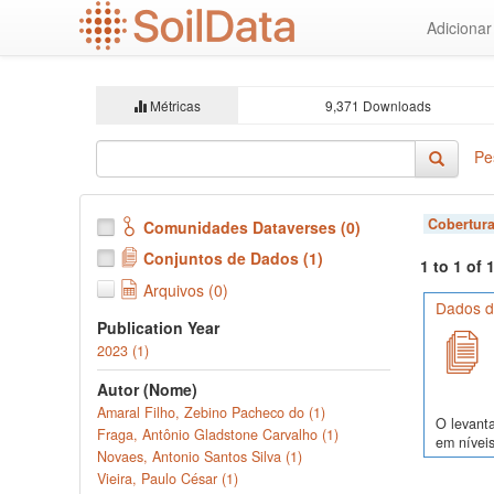
Ir
Adiciona
para
o
conteúdo
principal
Métricas
9,371 Downloads
Pe
Cobertura
Comunidades Dataverses (0)
Conjuntos de Dados (1)
1 to 1 of
Arquivos (0)
Dados d
Publication Year
2023 (1)
Autor (Nome)
Amaral Filho, Zebino Pacheco do (1)
O levanta
Fraga, Antônio Gladstone Carvalho (1)
em níveis
Novaes, Antonio Santos Silva (1)
Vieira, Paulo César (1)