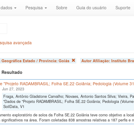
r dados
Pesquisa
Sobre
Guia do usuário
Suporte
squisa avançada
 Geográfica Estado / Província:
Goiás
Autor Afiliação:
Instituto Br
 1 Resultado
e "Projeto RADAMBRASIL; Folha SE.22 Goiânia; Pedologia (Volume 31
Jun 27, 2023
Fraga, Antônio Gladstone Carvalho; Novaes, Antonio Santos Silva; Vieira, P
"Dados de "Projeto RADAMBRASIL; Folha SE.22 Goiânia; Pedologia (Volume 
SoilData, V1
mento exploratório de solos da Folha SE.22 Goiânia teve como objetivo a locali
 significativos na área. Foram coletadas 838 amostras relativas a 187 perfis e