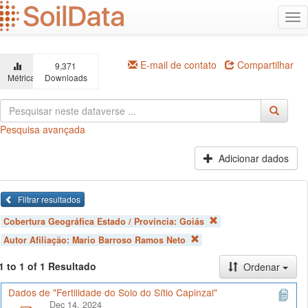
Ir
Alt
para
na
o
conteúdo
principal
E-mail de contato
Compartilhar
9,371
Métricas
Downloads
Pesquisa avançada
Adicionar dados
Filtrar resultados
Cobertura Geográfica Estado / Província:
Goiás
Autor Afiliação:
Mario Barroso Ramos Neto
1 to 1 of 1 Resultado
Ordenar
Dados de "Fertilidade do Solo do Sítio Capinzal"
Dec 14, 2024