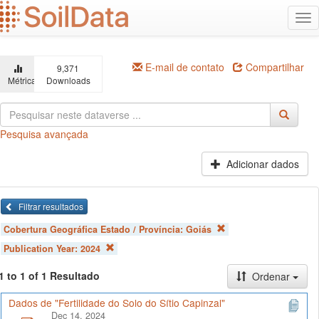
Ir
Alt
para
na
o
conteúdo
principal
E-mail de contato
Compartilhar
9,371
Métricas
Downloads
Pesquisa avançada
Adicionar dados
Filtrar resultados
Cobertura Geográfica Estado / Província:
Goiás
Publication Year:
2024
1 to 1 of 1 Resultado
Ordenar
Dados de "Fertilidade do Solo do Sítio Capinzal"
Dec 14, 2024