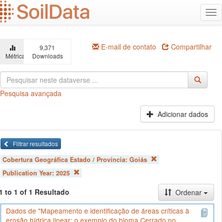
Ir
Alt
para
na
o
conteúdo
principal
E-mail de contato
Compartilhar
9,371
Métricas
Downloads
Pesquisa avançada
Adicionar dados
Filtrar resultados
Cobertura Geográfica Estado / Província:
Goiás
Publication Year:
2025
1 to 1 of 1 Resultado
Ordenar
Dados de "Mapeamento e identificação de áreas críticas à
erosão hídrica linear: o exemplo do bioma Cerrado no