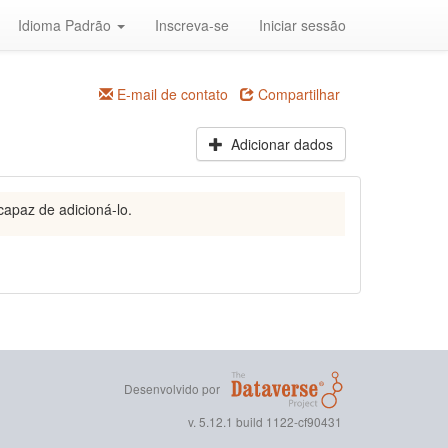
Idioma Padrão
Inscreva-se
Iniciar sessão
E-mail de contato
Compartilhar
Adicionar dados
capaz de adicioná-lo.
Desenvolvido por
v. 5.12.1 build 1122-cf90431