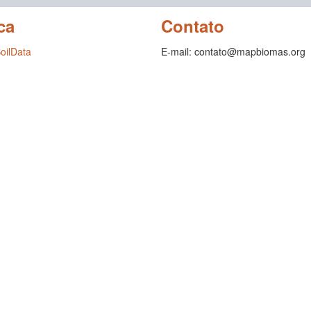
ca
Contato
SoilData
E-mail: contato@mapbiomas.org