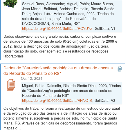
Samuel-Rosa, Alessandro; Miguel, Pablo; Moura-Bueno,
Jean Michel; Balbinot, Andrisa; Dalmolin, Ricardo Simão
Diniz; Anjos, Lúcia Helena Cunha dos, 2023, "Dados do
solo da área de captação do Reservatório do
DNOS/CORSAN, Santa Maria, RS",
https://doi.org/10.60502/SoilData/RCYUYZ
, SoilData, V1
Dados observacionais da granulometria, carbono, complexo sortivo e
densidade de 400 amostras de solo (0-20 cm) coletadas entre 2009 e
2012. Inclui a descrição dos locais de amostragem (uso da terra,
classificação do solo, drenagem etc.) e resultados de repetições
laboratoriais.
Dados de "Caracterização pedológica em áreas de encosta
do Rebordo do Planalto do RS"
Oct 12, 2024
Miguel, Pablo; Dalmolin, Ricardo Simão Diniz, 2023, "Dados
de "Caracterização pedológica em áreas de encosta do
Rebordo do Planalto do RS"",
https://doi.org/10.60502/SoilData/ANNOT6
, SoilData, V3
Os objetivos do trabalho foram a realização de um estudo do uso atual
e da evolução do uso das terras e a delimitação de áreas de risco ou
potencialmente susceptíveis a perdas de solo, no município de Santa
Maria, RS. Através de técnicas de geoprocessamento. foram gerados
mapas d...