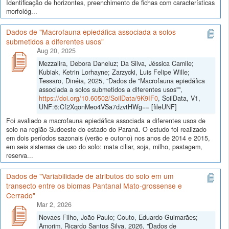
Identificação de horizontes, preenchimento de fichas com características
morfológ...
Dados de "Macrofauna epiedáfica associada a solos
submetidos a diferentes usos"
Aug 20, 2025
Mezzalira, Debora Daneluz; Da Silva, Jéssica Camile;
Kubiak, Ketrin Lorhayne; Zarzycki, Luis Felipe Wille;
Tessaro, Dinéia, 2025, "Dados de "Macrofauna epiedáfica
associada a solos submetidos a diferentes usos"",
https://doi.org/10.60502/SoilData/9K9IF0
, SoilData, V1,
UNF:6:Cf2XqonMeo4VSa7dzvtHWg== [fileUNF]
Foi avaliado a macrofauna epiedáfica associada a diferentes usos de
solo na região Sudoeste do estado do Paraná. O estudo foi realizado
em dois períodos sazonais (verão e outono) nos anos de 2014 e 2015,
em seis sistemas de uso do solo: mata ciliar, soja, milho, pastagem,
reserva...
Dados de "Variabilidade de atributos do solo em um
transecto entre os biomas Pantanal Mato-grossense e
Cerrado"
Mar 2, 2026
Novaes Filho, João Paulo; Couto, Eduardo Guimarães;
Amorim, Ricardo Santos Silva, 2026, "Dados de