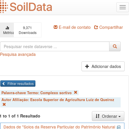
Ir
Alt
para
na
o
conteúdo
principal
E-mail de contato
Compartilhar
9,371
Métricas
Downloads
Pesquisa avançada
Adicionar dados
Filtrar resultados
Palavra-chave Termo:
Complexo sortivo
Autor Afiliação:
Escola Superior de Agricultura Luiz de Queiroz
1 to 1 of 1 Resultado
Ordenar
Dados de "Solos da Reserva Particular do Patrimônio Natural