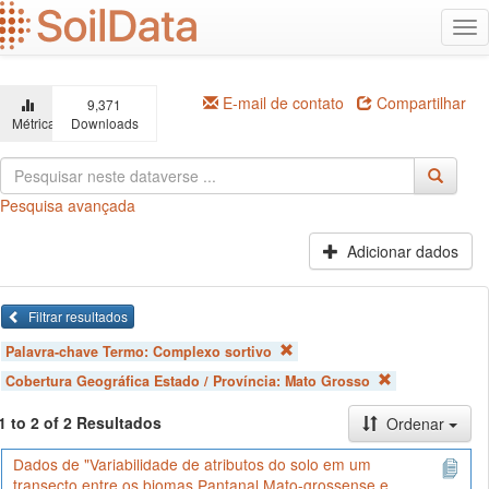
Ir
Alt
para
na
o
conteúdo
principal
E-mail de contato
Compartilhar
9,371
Métricas
Downloads
Pesquisa avançada
Adicionar dados
Filtrar resultados
Palavra-chave Termo:
Complexo sortivo
Cobertura Geográfica Estado / Província:
Mato Grosso
1 to 2 of 2 Resultados
Ordenar
Dados de "Variabilidade de atributos do solo em um
transecto entre os biomas Pantanal Mato-grossense e