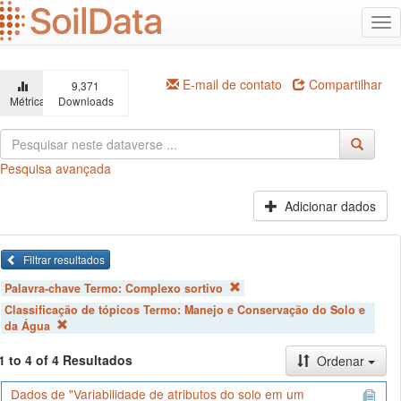
Ir
Alt
para
na
o
conteúdo
principal
E-mail de contato
Compartilhar
9,371
Métricas
Downloads
Pesquisa avançada
Adicionar dados
Filtrar resultados
Palavra-chave Termo:
Complexo sortivo
Classificação de tópicos Termo:
Manejo e Conservação do Solo e
da Água
1 to 4 of 4 Resultados
Ordenar
Dados de "Variabilidade de atributos do solo em um