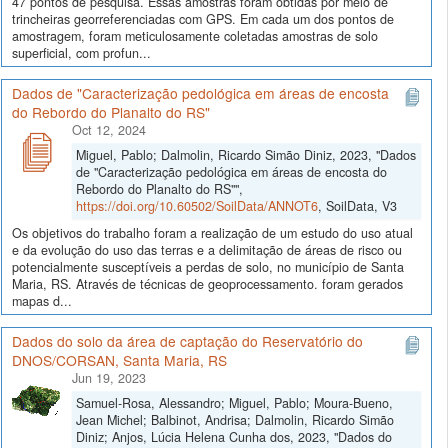
47 pontos de pesquisa. Essas amostras foram obtidas por meio de
trincheiras georreferenciadas com GPS. Em cada um dos pontos de
amostragem, foram meticulosamente coletadas amostras de solo
superficial, com profun...
Dados de "Caracterização pedológica em áreas de encosta
do Rebordo do Planalto do RS"
Oct 12, 2024
Miguel, Pablo; Dalmolin, Ricardo Simão Diniz, 2023, "Dados
de "Caracterização pedológica em áreas de encosta do
Rebordo do Planalto do RS"",
https://doi.org/10.60502/SoilData/ANNOT6
, SoilData, V3
Os objetivos do trabalho foram a realização de um estudo do uso atual
e da evolução do uso das terras e a delimitação de áreas de risco ou
potencialmente susceptíveis a perdas de solo, no município de Santa
Maria, RS. Através de técnicas de geoprocessamento. foram gerados
mapas d...
Dados do solo da área de captação do Reservatório do
DNOS/CORSAN, Santa Maria, RS
Jun 19, 2023
Samuel-Rosa, Alessandro; Miguel, Pablo; Moura-Bueno,
Jean Michel; Balbinot, Andrisa; Dalmolin, Ricardo Simão
Diniz; Anjos, Lúcia Helena Cunha dos, 2023, "Dados do