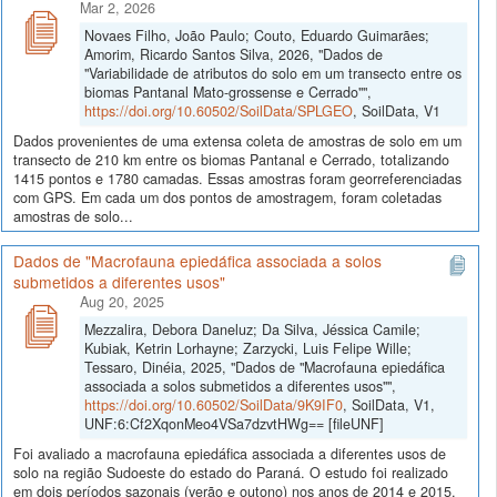
Mar 2, 2026
Novaes Filho, João Paulo; Couto, Eduardo Guimarães;
Amorim, Ricardo Santos Silva, 2026, "Dados de
"Variabilidade de atributos do solo em um transecto entre os
biomas Pantanal Mato-grossense e Cerrado"",
https://doi.org/10.60502/SoilData/SPLGEO
, SoilData, V1
Dados provenientes de uma extensa coleta de amostras de solo em um
transecto de 210 km entre os biomas Pantanal e Cerrado, totalizando
1415 pontos e 1780 camadas. Essas amostras foram georreferenciadas
com GPS. Em cada um dos pontos de amostragem, foram coletadas
amostras de solo...
Dados de "Macrofauna epiedáfica associada a solos
submetidos a diferentes usos"
Aug 20, 2025
Mezzalira, Debora Daneluz; Da Silva, Jéssica Camile;
Kubiak, Ketrin Lorhayne; Zarzycki, Luis Felipe Wille;
Tessaro, Dinéia, 2025, "Dados de "Macrofauna epiedáfica
associada a solos submetidos a diferentes usos"",
https://doi.org/10.60502/SoilData/9K9IF0
, SoilData, V1,
UNF:6:Cf2XqonMeo4VSa7dzvtHWg== [fileUNF]
Foi avaliado a macrofauna epiedáfica associada a diferentes usos de
solo na região Sudoeste do estado do Paraná. O estudo foi realizado
em dois períodos sazonais (verão e outono) nos anos de 2014 e 2015,