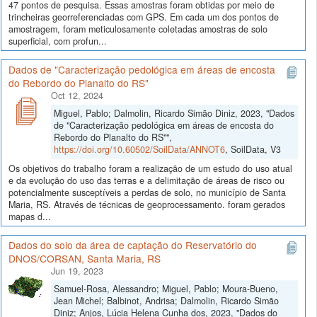
47 pontos de pesquisa. Essas amostras foram obtidas por meio de
trincheiras georreferenciadas com GPS. Em cada um dos pontos de
amostragem, foram meticulosamente coletadas amostras de solo
superficial, com profun...
Dados de "Caracterização pedológica em áreas de encosta
do Rebordo do Planalto do RS"
Oct 12, 2024
Miguel, Pablo; Dalmolin, Ricardo Simão Diniz, 2023, "Dados
de "Caracterização pedológica em áreas de encosta do
Rebordo do Planalto do RS"",
https://doi.org/10.60502/SoilData/ANNOT6
, SoilData, V3
Os objetivos do trabalho foram a realização de um estudo do uso atual
e da evolução do uso das terras e a delimitação de áreas de risco ou
potencialmente susceptíveis a perdas de solo, no município de Santa
Maria, RS. Através de técnicas de geoprocessamento. foram gerados
mapas d...
Dados do solo da área de captação do Reservatório do
DNOS/CORSAN, Santa Maria, RS
Jun 19, 2023
Samuel-Rosa, Alessandro; Miguel, Pablo; Moura-Bueno,
Jean Michel; Balbinot, Andrisa; Dalmolin, Ricardo Simão
Diniz; Anjos, Lúcia Helena Cunha dos, 2023, "Dados do