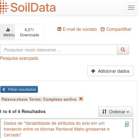
Ir
Alt
para
na
o
conteúdo
principal
E-mail de contato
Compartilhar
9,371
Métricas
Downloads
Pesquisa avançada
Adicionar dados
Filtrar resultados
Palavra-chave Termo:
Complexo sortivo
1 to 6 of 6 Resultados
Ordenar
Dados de "Variabilidade de atributos do solo em um
transecto entre os biomas Pantanal Mato-grossense e
Cerrado"