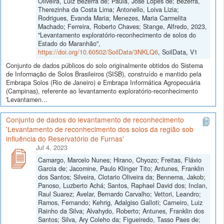
Oliveira, Luiz Bezerra de; Paula, José Lopes de; Bezerra,
Therezinha da Costa Lima; Antonello, Loiva Lizia;
Rodrigues, Evanda Maria; Menezes, Maria Carmelita
Machado; Ferreira, Roberto Chaves; Stange, Alfredo, 2023,
"Levantamento exploratório-reconhecimento de solos do
Estado do Maranhão",
https://doi.org/10.60502/SoilData/3NKLQ6
, SoilData, V1
Conjunto de dados públicos do solo originalmente obtidos do Sistema
de Informação de Solos Brasileiros (SISB), construído e mantido pela
Embrapa Solos (Rio de Janeiro) e Embrapa Informática Agropecuária
(Campinas), referente ao levantamento exploratório-reconhecimento
'Levantamen...
Conjunto de dados do levantamento de reconhecimento
'Levantamento de reconhecimento dos solos da região sob
influência do Reservatório de Furnas'
Jul 4, 2023
Camargo, Marcelo Nunes; Hirano, Chyozo; Freitas, Flávio
Garcia de; Jacomine, Paulo Klinger Tito; Antunes, Franklin
dos Santos; Silveira, Clotario Oliveira da; Bennema, Jakob;
Panoso, Luzberto Achá; Santos, Raphael David dos; Inclan,
Raul Suarez; Avelar, Bernardo Carvalho; Vettori, Leandro;
Ramos, Fernando; Kehrig, Adalgiso Galloti; Carneiro, Luiz
Rainho da Silva; Alvahydo, Roberto; Antunes, Franklin dos
Santos; Silva, Ary Coleho da; Figueiredo, Tasso Paes de;