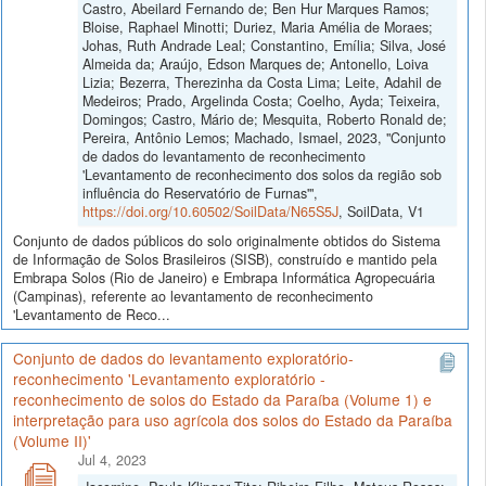
Castro, Abeilard Fernando de; Ben Hur Marques Ramos;
Bloise, Raphael Minotti; Duriez, Maria Amélia de Moraes;
Johas, Ruth Andrade Leal; Constantino, Emília; Silva, José
Almeida da; Araújo, Edson Marques de; Antonello, Loiva
Lizia; Bezerra, Therezinha da Costa Lima; Leite, Adahil de
Medeiros; Prado, Argelinda Costa; Coelho, Ayda; Teixeira,
Domingos; Castro, Mário de; Mesquita, Roberto Ronald de;
Pereira, Antônio Lemos; Machado, Ismael, 2023, "Conjunto
de dados do levantamento de reconhecimento
'Levantamento de reconhecimento dos solos da região sob
influência do Reservatório de Furnas'",
https://doi.org/10.60502/SoilData/N65S5J
, SoilData, V1
Conjunto de dados públicos do solo originalmente obtidos do Sistema
de Informação de Solos Brasileiros (SISB), construído e mantido pela
Embrapa Solos (Rio de Janeiro) e Embrapa Informática Agropecuária
(Campinas), referente ao levantamento de reconhecimento
'Levantamento de Reco...
Conjunto de dados do levantamento exploratório-
reconhecimento 'Levantamento exploratório -
reconhecimento de solos do Estado da Paraíba (Volume 1) e
interpretação para uso agrícola dos solos do Estado da Paraíba
(Volume II)'
Jul 4, 2023