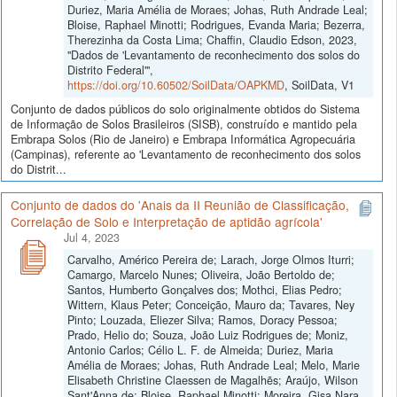
Duriez, Maria Amélia de Moraes; Johas, Ruth Andrade Leal;
Bloise, Raphael Minotti; Rodrigues, Evanda Maria; Bezerra,
Therezinha da Costa Lima; Chaffin, Claudio Edson, 2023,
"Dados de 'Levantamento de reconhecimento dos solos do
Distrito Federal'",
https://doi.org/10.60502/SoilData/OAPKMD
, SoilData, V1
Conjunto de dados públicos do solo originalmente obtidos do Sistema
de Informação de Solos Brasileiros (SISB), construído e mantido pela
Embrapa Solos (Rio de Janeiro) e Embrapa Informática Agropecuária
(Campinas), referente ao 'Levantamento de reconhecimento dos solos
do Distrit...
Conjunto de dados do 'Anais da II Reunião de Classificação,
Correlação de Solo e Interpretação de aptidão agrícola'
Jul 4, 2023
Carvalho, Américo Pereira de; Larach, Jorge Olmos Iturri;
Camargo, Marcelo Nunes; Oliveira, João Bertoldo de;
Santos, Humberto Gonçalves dos; Mothci, Elias Pedro;
Wittern, Klaus Peter; Conceição, Mauro da; Tavares, Ney
Pinto; Louzada, Eliezer Silva; Ramos, Doracy Pessoa;
Prado, Helio do; Souza, João Luiz Rodrigues de; Moniz,
Antonio Carlos; Célio L. F. de Almeida; Duriez, Maria
Amélia de Moraes; Johas, Ruth Andrade Leal; Melo, Marie
Elisabeth Christine Claessen de Magalhẽs; Araújo, Wilson
Sant'Anna de; Bloise, Raphael Minotti; Moreira, Gisa Nara