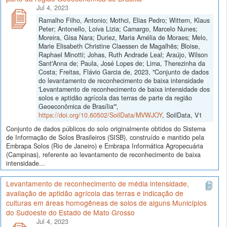
Jul 4, 2023
Ramalho Filho, Antonio; Mothci, Elias Pedro; Wittern, Klaus
Peter; Antonello, Loiva Lizia; Camargo, Marcelo Nunes;
Moreira, Gisa Nara; Duriez, Maria Amélia de Moraes; Melo,
Marie Elisabeth Christine Claessen de Magalhẽs; Bloise,
Raphael Minotti; Johas, Ruth Andrade Leal; Araújo, Wilson
Sant'Anna de; Paula, José Lopes de; Lima, Therezinha da
Costa; Freitas, Flávio Garcia de, 2023, "Conjunto de dados
do levantamento de reconhecimento de baixa intensidade
'Levantamento de reconhecimento de baixa intensidade dos
solos e aptidão agrícola das terras de parte da região
Geoeconômica de Brasília'",
https://doi.org/10.60502/SoilData/MVWJOY
, SoilData, V1
Conjunto de dados públicos do solo originalmente obtidos do Sistema
de Informação de Solos Brasileiros (SISB), construído e mantido pela
Embrapa Solos (Rio de Janeiro) e Embrapa Informática Agropecuária
(Campinas), referente ao levantamento de reconhecimento de baixa
intensidade...
Levantamento de reconhecimento de média intensidade,
avaliação de aptidão agrícola das terras e indicação de
culturas em áreas homogêneas de solos de alguns Municípios
do Sudoeste do Estado de Mato Grosso
Jul 4, 2023