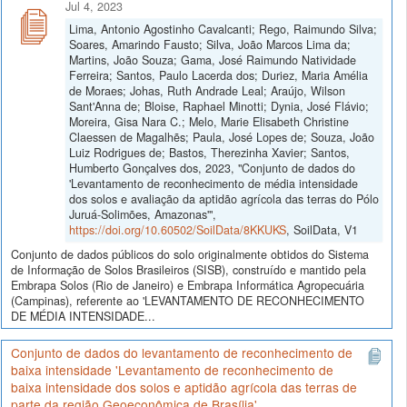
Jul 4, 2023
Lima, Antonio Agostinho Cavalcanti; Rego, Raimundo Silva;
Soares, Amarindo Fausto; Silva, João Marcos Lima da;
Martins, João Souza; Gama, José Raimundo Natividade
Ferreira; Santos, Paulo Lacerda dos; Duriez, Maria Amélia
de Moraes; Johas, Ruth Andrade Leal; Araújo, Wilson
Sant'Anna de; Bloise, Raphael Minotti; Dynia, José Flávio;
Moreira, Gisa Nara C.; Melo, Marie Elisabeth Christine
Claessen de Magalhẽs; Paula, José Lopes de; Souza, João
Luiz Rodrigues de; Bastos, Therezinha Xavier; Santos,
Humberto Gonçalves dos, 2023, "Conjunto de dados do
'Levantamento de reconhecimento de média intensidade
dos solos e avaliação da aptidão agrícola das terras do Pólo
Juruá-Solimões, Amazonas'",
https://doi.org/10.60502/SoilData/8KKUKS
, SoilData, V1
Conjunto de dados públicos do solo originalmente obtidos do Sistema
de Informação de Solos Brasileiros (SISB), construído e mantido pela
Embrapa Solos (Rio de Janeiro) e Embrapa Informática Agropecuária
(Campinas), referente ao 'LEVANTAMENTO DE RECONHECIMENTO
DE MÉDIA INTENSIDADE...
Conjunto de dados do levantamento de reconhecimento de
baixa intensidade 'Levantamento de reconhecimento de
baixa intensidade dos solos e aptidão agrícola das terras de
parte da região Geoeconômica de Brasília'