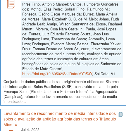
Pires Filho, Antonio Manoel; Santos, Humberto Gonçalves
dos; Mothci, Elias Pedro; Sobral Filho, Raimundo M.;
Fonseca, Osório Oscar Marques da; Duriez, Maria Amélia
de Moraes; Marie Elizabeth C. C. de M. Melo; Johas, Ruth
Andrade Leal; Araújo, Wilson Sant'Anna de; Bloise, Raphael
Minotti; Moreira, Gisa Nara Castellini; Paula, José Lopes
de; Fontes, Luiz Eduardo Ferreira; Souza, João Luis
Rodrigues; Lima, Therezinha da Costa; Antonello, Loiva
Lizia; Rodrigues, Evandra Maria; Bastos, Therezinha Xavier;
Diniz, Tatiana Deane de Abreu Sá, 2023, "Levantamento de
reconhecimento de média intensidade, avaliação de aptidão
agrícola das terras e indicação de culturas em áreas
homogêneas de solos de alguns Municípios do Sudoeste do
Estado de Mato Grosso",
https://doi.org/10.60502/SoilData/MY0S3Y
, SoilData, V1
Conjunto de dados públicos do solo originalmente obtidos do Sistema
de Informação de Solos Brasileiros (SISB), construído e mantido pela
Embrapa Solos (Rio de Janeiro) e Embrapa Informática Agropecuária
(Campinas), referente ao levantamento de reconhecimento de média
intensidade...
Levantamento de reconhecimento de média intensidade dos
solos e avaliação da aptidão agrícola das terras do Triângulo
Mineiro
Jul 4, 2023