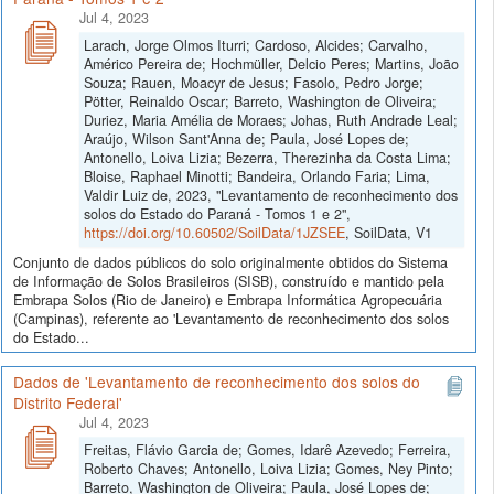
Jul 4, 2023
Larach, Jorge Olmos Iturri; Cardoso, Alcides; Carvalho,
Américo Pereira de; Hochmüller, Delcio Peres; Martins, João
Souza; Rauen, Moacyr de Jesus; Fasolo, Pedro Jorge;
Pötter, Reinaldo Oscar; Barreto, Washington de Oliveira;
Duriez, Maria Amélia de Moraes; Johas, Ruth Andrade Leal;
Araújo, Wilson Sant'Anna de; Paula, José Lopes de;
Antonello, Loiva Lizia; Bezerra, Therezinha da Costa Lima;
Bloise, Raphael Minotti; Bandeira, Orlando Faria; Lima,
Valdir Luiz de, 2023, "Levantamento de reconhecimento dos
solos do Estado do Paraná - Tomos 1 e 2",
https://doi.org/10.60502/SoilData/1JZSEE
, SoilData, V1
Conjunto de dados públicos do solo originalmente obtidos do Sistema
de Informação de Solos Brasileiros (SISB), construído e mantido pela
Embrapa Solos (Rio de Janeiro) e Embrapa Informática Agropecuária
(Campinas), referente ao 'Levantamento de reconhecimento dos solos
do Estado...
Dados de 'Levantamento de reconhecimento dos solos do
Distrito Federal'
Jul 4, 2023
Freitas, Flávio Garcia de; Gomes, Idarê Azevedo; Ferreira,
Roberto Chaves; Antonello, Loiva Lizia; Gomes, Ney Pinto;
Barreto, Washington de Oliveira; Paula, José Lopes de;