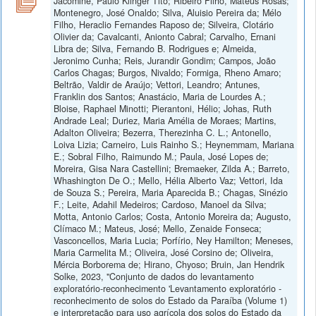
Jacomine, Paulo Klinger Tito; Ribeiro Filho, Mateus Rosas;
Montenegro, José Onaldo; Silva, Aluisio Pereira da; Mélo
Filho, Heraclio Fernandes Raposo de; Silveira, Clotário
Olivier da; Cavalcanti, Anionto Cabral; Carvalho, Ernani
Libra de; Silva, Fernando B. Rodrigues e; Almeida,
Jeronimo Cunha; Reis, Jurandir Gondim; Campos, João
Carlos Chagas; Burgos, Nivaldo; Formiga, Rheno Amaro;
Beltrão, Valdir de Araújo; Vettori, Leandro; Antunes,
Franklin dos Santos; Anastácio, Maria de Lourdes A.;
Bloise, Raphael Minotti; Pierantoni, Hélio; Johas, Ruth
Andrade Leal; Duriez, Maria Amélia de Moraes; Martins,
Adalton Oliveira; Bezerra, Therezinha C. L.; Antonello,
Loiva Lizia; Carneiro, Luis Rainho S.; Heynemmam, Mariana
E.; Sobral Filho, Raimundo M.; Paula, José Lopes de;
Moreira, Gisa Nara Castellini; Bremaeker, Zilda A.; Barreto,
Whashington De O.; Mello, Hélia Alberto Vaz; Vettori, Ida
de Souza S.; Pereira, Maria Aparecida B.; Chagas, Sinézio
F.; Leite, Adahil Medeiros; Cardoso, Manoel da Silva;
Motta, Antonio Carlos; Costa, Antonio Moreira da; Augusto,
Clímaco M.; Mateus, José; Mello, Zenaide Fonseca;
Vasconcellos, Maria Lucia; Porfírio, Ney Hamilton; Meneses,
Maria Carmelita M.; Oliveira, José Corsino de; Oliveira,
Mércia Borborema de; Hirano, Chyoso; Bruin, Jan Hendrik
Solke, 2023, "Conjunto de dados do levantamento
exploratório-reconhecimento 'Levantamento exploratório -
reconhecimento de solos do Estado da Paraíba (Volume 1)
e interpretação para uso agrícola dos solos do Estado da