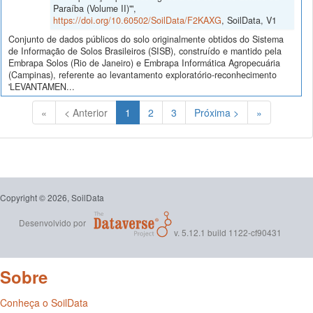
Paraíba (Volume II)'",
https://doi.org/10.60502/SoilData/F2KAXG
, SoilData, V1
Conjunto de dados públicos do solo originalmente obtidos do Sistema
de Informação de Solos Brasileiros (SISB), construído e mantido pela
Embrapa Solos (Rio de Janeiro) e Embrapa Informática Agropecuária
(Campinas), referente ao levantamento exploratório-reconhecimento
'LEVANTAMEN...
(Atual)
«
< Anterior
1
2
3
Próxima >
»
Copyright © 2026, SoilData
Desenvolvido por
v. 5.12.1 build 1122-cf90431
Sobre
Conheça o SoilData