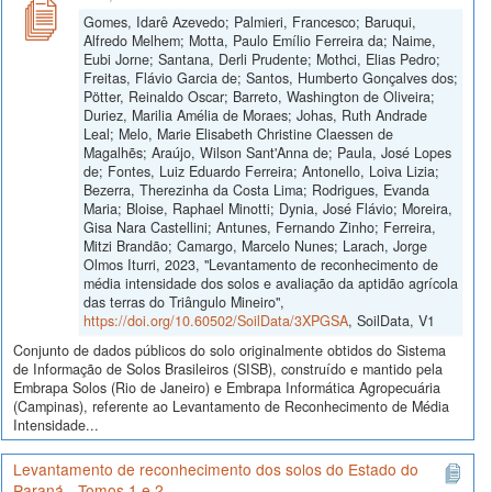
Gomes, Idarê Azevedo; Palmieri, Francesco; Baruqui,
Alfredo Melhem; Motta, Paulo Emílio Ferreira da; Naime,
Eubi Jorne; Santana, Derli Prudente; Mothci, Elias Pedro;
Freitas, Flávio Garcia de; Santos, Humberto Gonçalves dos;
Pötter, Reinaldo Oscar; Barreto, Washington de Oliveira;
Duriez, Marilia Amélia de Moraes; Johas, Ruth Andrade
Leal; Melo, Marie Elisabeth Christine Claessen de
Magalhẽs; Araújo, Wilson Sant'Anna de; Paula, José Lopes
de; Fontes, Luiz Eduardo Ferreira; Antonello, Loiva Lizia;
Bezerra, Therezinha da Costa Lima; Rodrigues, Evanda
Maria; Bloise, Raphael Minotti; Dynia, José Flávio; Moreira,
Gisa Nara Castellini; Antunes, Fernando Zinho; Ferreira,
Mitzi Brandão; Camargo, Marcelo Nunes; Larach, Jorge
Olmos Iturri, 2023, "Levantamento de reconhecimento de
média intensidade dos solos e avaliação da aptidão agrícola
das terras do Triângulo Mineiro",
https://doi.org/10.60502/SoilData/3XPGSA
, SoilData, V1
Conjunto de dados públicos do solo originalmente obtidos do Sistema
de Informação de Solos Brasileiros (SISB), construído e mantido pela
Embrapa Solos (Rio de Janeiro) e Embrapa Informática Agropecuária
(Campinas), referente ao Levantamento de Reconhecimento de Média
Intensidade...
Levantamento de reconhecimento dos solos do Estado do
Paraná - Tomos 1 e 2