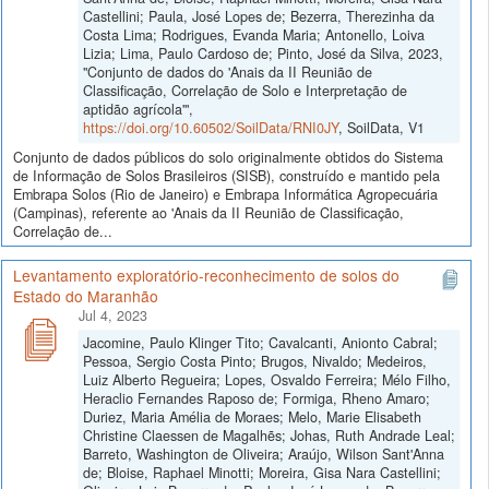
Castellini; Paula, José Lopes de; Bezerra, Therezinha da
Costa Lima; Rodrigues, Evanda Maria; Antonello, Loiva
Lizia; Lima, Paulo Cardoso de; Pinto, José da Silva, 2023,
"Conjunto de dados do 'Anais da II Reunião de
Classificação, Correlação de Solo e Interpretação de
aptidão agrícola'",
https://doi.org/10.60502/SoilData/RNI0JY
, SoilData, V1
Conjunto de dados públicos do solo originalmente obtidos do Sistema
de Informação de Solos Brasileiros (SISB), construído e mantido pela
Embrapa Solos (Rio de Janeiro) e Embrapa Informática Agropecuária
(Campinas), referente ao 'Anais da II Reunião de Classificação,
Correlação de...
Levantamento exploratório-reconhecimento de solos do
Estado do Maranhão
Jul 4, 2023
Jacomine, Paulo Klinger Tito; Cavalcanti, Anionto Cabral;
Pessoa, Sergio Costa Pinto; Brugos, Nivaldo; Medeiros,
Luiz Alberto Regueira; Lopes, Osvaldo Ferreira; Mélo Filho,
Heraclio Fernandes Raposo de; Formiga, Rheno Amaro;
Duriez, Maria Amélia de Moraes; Melo, Marie Elisabeth
Christine Claessen de Magalhẽs; Johas, Ruth Andrade Leal;
Barreto, Washington de Oliveira; Araújo, Wilson Sant'Anna
de; Bloise, Raphael Minotti; Moreira, Gisa Nara Castellini;