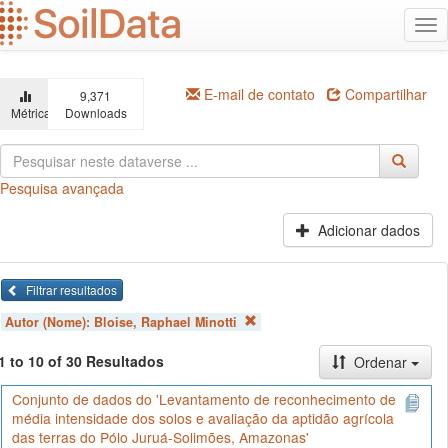
Ir
Alt
para
na
o
conteúdo
principal
E-mail de contato
Compartilhar
9,371
Métricas
Downloads
Pesquisa avançada
Adicionar dados
Filtrar resultados
Autor (Nome):
Bloise, Raphael Minotti
1 to 10 of 30 Resultados
Ordenar
Conjunto de dados do 'Levantamento de reconhecimento de
média intensidade dos solos e avaliação da aptidão agrícola
das terras do Pólo Juruá-Solimões, Amazonas'