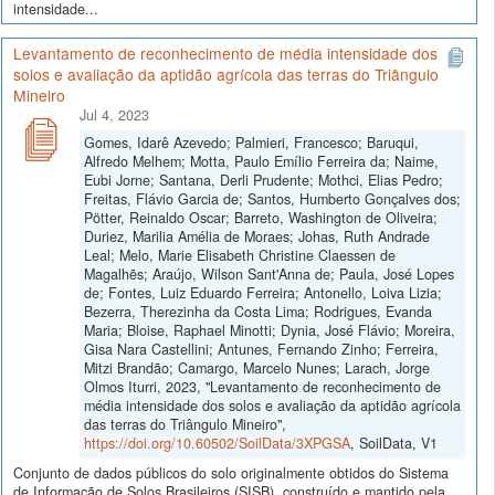
intensidade...
Levantamento de reconhecimento de média intensidade dos
solos e avaliação da aptidão agrícola das terras do Triângulo
Mineiro
Jul 4, 2023
Gomes, Idarê Azevedo; Palmieri, Francesco; Baruqui,
Alfredo Melhem; Motta, Paulo Emílio Ferreira da; Naime,
Eubi Jorne; Santana, Derli Prudente; Mothci, Elias Pedro;
Freitas, Flávio Garcia de; Santos, Humberto Gonçalves dos;
Pötter, Reinaldo Oscar; Barreto, Washington de Oliveira;
Duriez, Marilia Amélia de Moraes; Johas, Ruth Andrade
Leal; Melo, Marie Elisabeth Christine Claessen de
Magalhẽs; Araújo, Wilson Sant'Anna de; Paula, José Lopes
de; Fontes, Luiz Eduardo Ferreira; Antonello, Loiva Lizia;
Bezerra, Therezinha da Costa Lima; Rodrigues, Evanda
Maria; Bloise, Raphael Minotti; Dynia, José Flávio; Moreira,
Gisa Nara Castellini; Antunes, Fernando Zinho; Ferreira,
Mitzi Brandão; Camargo, Marcelo Nunes; Larach, Jorge
Olmos Iturri, 2023, "Levantamento de reconhecimento de
média intensidade dos solos e avaliação da aptidão agrícola
das terras do Triângulo Mineiro",
https://doi.org/10.60502/SoilData/3XPGSA
, SoilData, V1
Conjunto de dados públicos do solo originalmente obtidos do Sistema
de Informação de Solos Brasileiros (SISB), construído e mantido pela