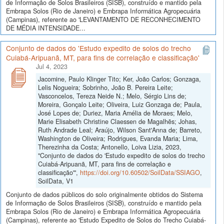
de Informação de Solos Brasileiros (SISB), construído e mantido pela
Embrapa Solos (Rio de Janeiro) e Embrapa Informática Agropecuária
(Campinas), referente ao 'LEVANTAMENTO DE RECONHECIMENTO
DE MÉDIA INTENSIDADE...
Conjunto de dados do 'Estudo expedito de solos do trecho
Cuiabá-Aripuanã, MT, para fins de correlação e classificação'
Jul 4, 2023
Jacomine, Paulo Klinger Tito; Ker, João Carlos; Gonzaga,
Lelis Nogueira; Sobrinho, João B. Pereira Leite;
Vasconcelos, Tereza Neide N.; Melo, Sérgio Lins de;
Moreira, Gonçalo Leite; Oliveira, Luiz Gonzaga de; Paula,
José Lopes de; Duriez, Maria Amélia de Moraes; Melo,
Marie Elisabeth Christine Claessen de Magalhẽs; Johas,
Ruth Andrade Leal; Araújo, Wilson Sant'Anna de; Barreto,
Washington de Oliveira; Rodrigues, Evanda Maria; Lima,
Therezinha da Costa; Antonello, Loiva Lizia, 2023,
"Conjunto de dados do 'Estudo expedito de solos do trecho
Cuiabá-Aripuanã, MT, para fins de correlação e
classificação'",
https://doi.org/10.60502/SoilData/SSIAGO
,
SoilData, V1
Conjunto de dados públicos do solo originalmente obtidos do Sistema
de Informação de Solos Brasileiros (SISB), construído e mantido pela
Embrapa Solos (Rio de Janeiro) e Embrapa Informática Agropecuária
(Campinas), referente ao 'Estudo Expedito de Solos do Trecho Cuiabá-