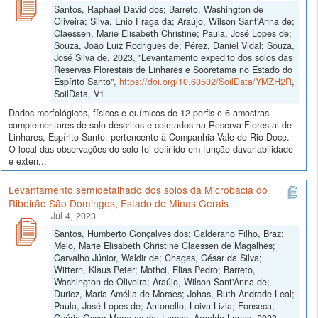
Santos, Raphael David dos; Barreto, Washington de
Oliveira; Silva, Enio Fraga da; Araújo, Wilson Sant'Anna de;
Claessen, Marie Elisabeth Christine; Paula, José Lopes de;
Souza, João Luiz Rodrigues de; Pérez, Daniel Vidal; Souza,
José Silva de, 2023, "Levantamento expedito dos solos das
Reservas Florestais de Linhares e Sooretama no Estado do
Espírito Santo",
https://doi.org/10.60502/SoilData/YMZH2R
,
SoilData, V1
Dados morfológicos, físicos e químicos de 12 perfis e 6 amostras
complementares de solo descritos e coletados na Reserva Florestal de
Linhares, Espírito Santo, pertencente à Companhia Vale do Rio Doce.
O local das observações do solo foi definido em função davariabilidade
e exten...
Levantamento semidetalhado dos solos da Microbacia do
Ribeirão São Domingos, Estado de Minas Gerais
Jul 4, 2023
Santos, Humberto Gonçalves dos; Calderano Filho, Braz;
Melo, Marie Elisabeth Christine Claessen de Magalhẽs;
Carvalho Júnior, Waldir de; Chagas, César da Silva;
Wittern, Klaus Peter; Mothci, Elias Pedro; Barreto,
Washington de Oliveira; Araújo, Wilson Sant'Anna de;
Duriez, Maria Amélia de Moraes; Johas, Ruth Andrade Leal;
Paula, José Lopes de; Antonello, Loiva Lizia; Fonseca,
Osório Oscar Marques da; Lemos, Aroaldo Lopes, 2023,