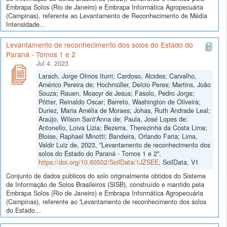
Embrapa Solos (Rio de Janeiro) e Embrapa Informática Agropecuária
(Campinas), referente ao Levantamento de Reconhecimento de Média
Intensidade...
Levantamento de reconhecimento dos solos do Estado do
Paraná - Tomos 1 e 2
Jul 4, 2023
Larach, Jorge Olmos Iturri; Cardoso, Alcides; Carvalho,
Américo Pereira de; Hochmüller, Delcio Peres; Martins, João
Souza; Rauen, Moacyr de Jesus; Fasolo, Pedro Jorge;
Pötter, Reinaldo Oscar; Barreto, Washington de Oliveira;
Duriez, Maria Amélia de Moraes; Johas, Ruth Andrade Leal;
Araújo, Wilson Sant'Anna de; Paula, José Lopes de;
Antonello, Loiva Lizia; Bezerra, Therezinha da Costa Lima;
Bloise, Raphael Minotti; Bandeira, Orlando Faria; Lima,
Valdir Luiz de, 2023, "Levantamento de reconhecimento dos
solos do Estado do Paraná - Tomos 1 e 2",
https://doi.org/10.60502/SoilData/1JZSEE
, SoilData, V1
Conjunto de dados públicos do solo originalmente obtidos do Sistema
de Informação de Solos Brasileiros (SISB), construído e mantido pela
Embrapa Solos (Rio de Janeiro) e Embrapa Informática Agropecuária
(Campinas), referente ao 'Levantamento de reconhecimento dos solos
do Estado...