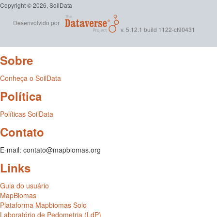
Copyright © 2026, SoilData
Desenvolvido por
v. 5.12.1 build 1122-cf90431
Sobre
Conheça o SoilData
Política
Políticas SoilData
Contato
E-mail: contato@mapbiomas.org
Links
Guia do usuário
MapBiomas
Plataforma Mapbiomas Solo
Laboratório de Pedometria (LdP)