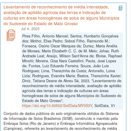
Levantamento de reconhecimento de média intensidade,
avaliação de aptidão agrícola das terras e indicação de
culturas em áreas homogêneas de solos de alguns Municípios
do Sudoeste do Estado de Mato Grosso
Jul 4, 2023
Pires Filho, Antonio Manoel; Santos, Humberto Gonçalves
dos; Mothci, Elias Pedro; Sobral Filho, Raimundo M.;
Fonseca, Osório Oscar Marques da; Duriez, Maria Amélia
de Moraes; Marie Elizabeth C. C. de M. Melo; Johas, Ruth
Andrade Leal; Araújo, Wilson Sant'Anna de; Bloise, Raphael
Minotti; Moreira, Gisa Nara Castellini; Paula, José Lopes
de; Fontes, Luiz Eduardo Ferreira; Souza, João Luis
Rodrigues; Lima, Therezinha da Costa; Antonello, Loiva
Lizia; Rodrigues, Evandra Maria; Bastos, Therezinha Xavier;
Diniz, Tatiana Deane de Abreu Sá, 2023, "Levantamento de
reconhecimento de média intensidade, avaliação de aptidão
agrícola das terras e indicação de culturas em áreas
homogêneas de solos de alguns Municípios do Sudoeste do
Estado de Mato Grosso",
https://doi.org/10.60502/SoilData/MY0S3Y
, SoilData, V1
Conjunto de dados públicos do solo originalmente obtidos do Sistema
de Informação de Solos Brasileiros (SISB), construído e mantido pela
Embrapa Solos (Rio de Janeiro) e Embrapa Informática Agropecuária
(Campinas), referente ao levantamento de reconhecimento de média