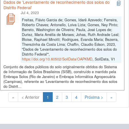
Dados de 'Levantamento de reconhecimento dos solos do
Distrito Federal'
Jul 4, 2023
Freitas, Flávio Garcia de; Gomes, Idarê Azevedo; Ferreira,
Roberto Chaves; Antonello, Loiva Lizia; Gomes, Ney Pinto;
Barreto, Washington de Oliveira; Paula, José Lopes de;
Duriez, Maria Amélia de Moraes; Johas, Ruth Andrade Leal;
Bloise, Raphael Minotti; Rodrigues, Evanda Maria; Bezerra,
Therezinha da Costa Lima; Chaffin, Claudio Edson, 2023,
"Dados de 'Levantamento de reconhecimento dos solos do
Distrito Federal'",
https://doi.org/10.60502/SoilData/OAPKMD
, SoilData, V1
Conjunto de dados públicos do solo originalmente obtidos do Sistema
de Informação de Solos Brasileiros (SISB), construído e mantido pela
Embrapa Solos (Rio de Janeiro) e Embrapa Informática Agropecuária
(Campinas), referente ao 'Levantamento de reconhecimento dos solos
do Distrit...
(Atual)
«
< Anterior
1
2
3
4
Próxima >
»