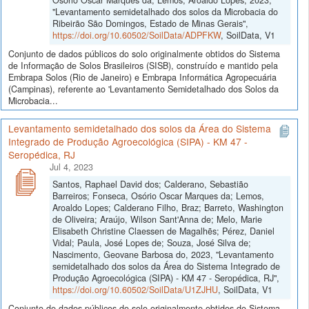
"Levantamento semidetalhado dos solos da Microbacia do
Ribeirão São Domingos, Estado de Minas Gerais",
https://doi.org/10.60502/SoilData/ADPFKW
, SoilData, V1
Conjunto de dados públicos do solo originalmente obtidos do Sistema
de Informação de Solos Brasileiros (SISB), construído e mantido pela
Embrapa Solos (Rio de Janeiro) e Embrapa Informática Agropecuária
(Campinas), referente ao 'Levantamento Semidetalhado dos Solos da
Microbacia...
Levantamento semidetalhado dos solos da Área do Sistema
Integrado de Produção Agroecológica (SIPA) - KM 47 -
Seropédica, RJ
Jul 4, 2023
Santos, Raphael David dos; Calderano, Sebastião
Barreiros; Fonseca, Osório Oscar Marques da; Lemos,
Aroaldo Lopes; Calderano Filho, Braz; Barreto, Washington
de Oliveira; Araújo, Wilson Sant'Anna de; Melo, Marie
Elisabeth Christine Claessen de Magalhẽs; Pérez, Daniel
Vidal; Paula, José Lopes de; Souza, José Silva de;
Nascimento, Geovane Barbosa do, 2023, "Levantamento
semidetalhado dos solos da Área do Sistema Integrado de
Produção Agroecológica (SIPA) - KM 47 - Seropédica, RJ",
https://doi.org/10.60502/SoilData/U1ZJHU
, SoilData, V1
Conjunto de dados públicos do solo originalmente obtidos do Sistema