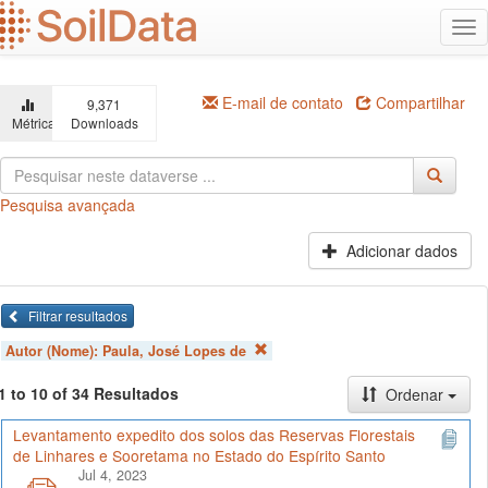
Ir
Alt
para
na
o
conteúdo
principal
E-mail de contato
Compartilhar
9,371
Métricas
Downloads
Pesquisa avançada
Adicionar dados
Filtrar resultados
Autor (Nome):
Paula, José Lopes de
1 to 10 of 34 Resultados
Ordenar
Levantamento expedito dos solos das Reservas Florestais
de Linhares e Sooretama no Estado do Espírito Santo
Jul 4, 2023