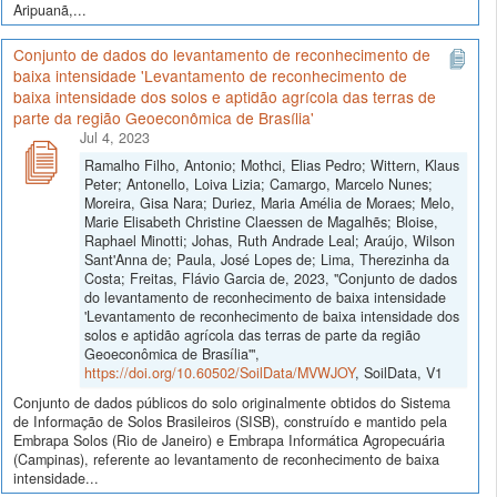
Aripuanã,...
Conjunto de dados do levantamento de reconhecimento de
baixa intensidade 'Levantamento de reconhecimento de
baixa intensidade dos solos e aptidão agrícola das terras de
parte da região Geoeconômica de Brasília'
Jul 4, 2023
Ramalho Filho, Antonio; Mothci, Elias Pedro; Wittern, Klaus
Peter; Antonello, Loiva Lizia; Camargo, Marcelo Nunes;
Moreira, Gisa Nara; Duriez, Maria Amélia de Moraes; Melo,
Marie Elisabeth Christine Claessen de Magalhẽs; Bloise,
Raphael Minotti; Johas, Ruth Andrade Leal; Araújo, Wilson
Sant'Anna de; Paula, José Lopes de; Lima, Therezinha da
Costa; Freitas, Flávio Garcia de, 2023, "Conjunto de dados
do levantamento de reconhecimento de baixa intensidade
'Levantamento de reconhecimento de baixa intensidade dos
solos e aptidão agrícola das terras de parte da região
Geoeconômica de Brasília'",
https://doi.org/10.60502/SoilData/MVWJOY
, SoilData, V1
Conjunto de dados públicos do solo originalmente obtidos do Sistema
de Informação de Solos Brasileiros (SISB), construído e mantido pela
Embrapa Solos (Rio de Janeiro) e Embrapa Informática Agropecuária
(Campinas), referente ao levantamento de reconhecimento de baixa
intensidade...