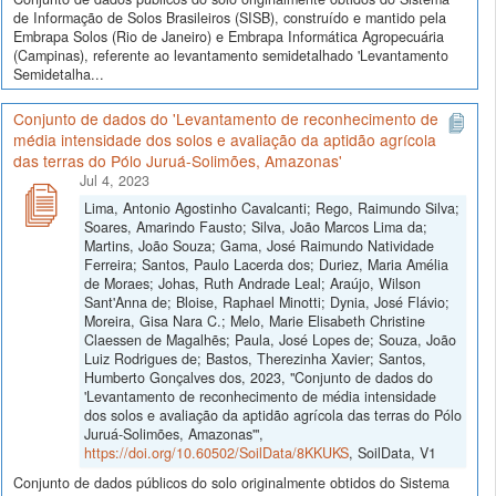
de Informação de Solos Brasileiros (SISB), construído e mantido pela
Embrapa Solos (Rio de Janeiro) e Embrapa Informática Agropecuária
(Campinas), referente ao levantamento semidetalhado 'Levantamento
Semidetalha...
Conjunto de dados do 'Levantamento de reconhecimento de
média intensidade dos solos e avaliação da aptidão agrícola
das terras do Pólo Juruá-Solimões, Amazonas'
Jul 4, 2023
Lima, Antonio Agostinho Cavalcanti; Rego, Raimundo Silva;
Soares, Amarindo Fausto; Silva, João Marcos Lima da;
Martins, João Souza; Gama, José Raimundo Natividade
Ferreira; Santos, Paulo Lacerda dos; Duriez, Maria Amélia
de Moraes; Johas, Ruth Andrade Leal; Araújo, Wilson
Sant'Anna de; Bloise, Raphael Minotti; Dynia, José Flávio;
Moreira, Gisa Nara C.; Melo, Marie Elisabeth Christine
Claessen de Magalhẽs; Paula, José Lopes de; Souza, João
Luiz Rodrigues de; Bastos, Therezinha Xavier; Santos,
Humberto Gonçalves dos, 2023, "Conjunto de dados do
'Levantamento de reconhecimento de média intensidade
dos solos e avaliação da aptidão agrícola das terras do Pólo
Juruá-Solimões, Amazonas'",
https://doi.org/10.60502/SoilData/8KKUKS
, SoilData, V1
Conjunto de dados públicos do solo originalmente obtidos do Sistema