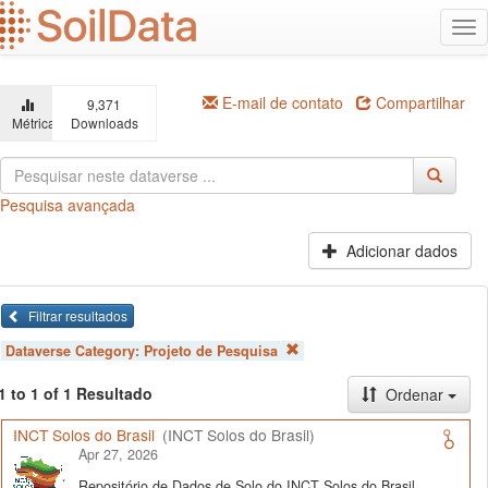
Ir
Alt
para
na
o
conteúdo
principal
E-mail de contato
Compartilhar
9,371
Métricas
Downloads
Pesquisa avançada
Adicionar dados
Filtrar resultados
Dataverse Category:
Projeto de Pesquisa
1 to 1 of 1 Resultado
Ordenar
INCT Solos do Brasil
(INCT Solos do Brasil)
Apr 27, 2026
Repositório de Dados de Solo do INCT Solos do Brasil