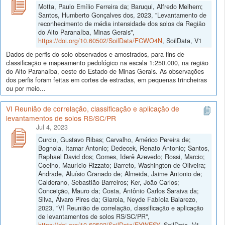
Motta, Paulo Emílio Ferreira da; Baruqui, Alfredo Melhem;
Santos, Humberto Gonçalves dos, 2023, "Levantamento de
reconhecimento de média intensidade dos solos da Região
do Alto Paranaíba, Minas Gerais",
https://doi.org/10.60502/SoilData/FCWO4N
, SoilData, V1
Dados de perfis do solo observados e amostrados, para fins de
classificação e mapeamento pedológico na escala 1:250.000, na região
do Alto Paranaíba, oeste do Estado de Minas Gerais. As observações
dos perfis foram feitas em cortes de estradas, em pequenas trincheiras
ou por meio...
VI Reunião de correlação, classificação e aplicação de
levantamentos de solos RS/SC/PR
Jul 4, 2023
Curcio, Gustavo Ribas; Carvalho, Américo Pereira de;
Bognola, Itamar Antonio; Dedecek, Renato Antonio; Santos,
Raphael David dos; Gomes, Iderê Azevedo; Rossi, Marcio;
Coelho, Maurício Rizzato; Barreto, Washington de Oliveira;
Andrade, Aluísio Granado de; Almeida, Jaime Antonio de;
Calderano, Sebastião Barreiros; Ker, João Carlos;
Conceição, Mauro da; Costa, Antônio Carlos Saraiva da;
Silva, Álvaro Pires da; Giarola, Neyde Fabíola Balarezo,
2023, "VI Reunião de correlação, classificação e aplicação
de levantamentos de solos RS/SC/PR",
https://doi.org/10.60502/SoilData/EYWESY
, SoilData, V1