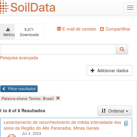
Ir
Alt
para
na
o
conteúdo
principal
E-mail de contato
Compartilhar
9,371
Métricas
Downloads
Pesquisa avançada
Adicionar dados
Filtrar resultados
Palavra-chave Termo:
Brasil
1 to 8 of 8 Resultados
Ordenar
Levantamento de reconhecimento de média intensidade dos
solos da Região do Alto Paranaíba, Minas Gerais
Jul 4, 2023