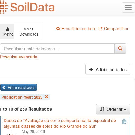
Ir
Alt
para
na
o
conteúdo
principal
E-mail de contato
Compartilhar
9,371
Métricas
Downloads
Pesquisa avançada
Adicionar dados
Filtrar resultados
Publication Year:
2023
1 to 10 of 259 Resultados
Ordenar
Dados de "Avaliação da cor e comportamento espectral de
algumas classes de solos do Rio Grande do Sul"
May 20, 2026