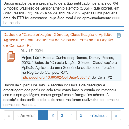
Dados usados para a preparação de artigo publicado nos anais do XVII
Simpósio Brasileiro de Sensoriamento Remoto (SBSR), que ocorreu em
João Pessoa (PB). de 25 a 29 de abril de 2015. Apenas uma pequena
área da ETB foi amostrada, cuja área total é de aproximadamente 3000
ha, sendo...
Dados de "Caracterização, Gênese, Classificação e Aptidão
Agrícola de uma Sequência de Solos do Terciário na Região
de Campos, RJ"
May 17, 2024
Anjos, Lúcia Helena Cunha dos; Ramos, Doracy Pessoa,
2023, "Dados de "Caracterização, Gênese, Classificação e
Aptidão Agrícola de uma Sequência de Solos do Terciário
na Região de Campos, RJ"",
https://doi.org/10.60502/SoilData/SL8J7V
, SoilData, V2
Dados de 5 perfis de solo. A escolha dos locais de descrição e
amostragem dos perfis de solo teve como base o estudo de materiais
como mapa geológico, cartas geográficas e fotografias aéreas. A
descrição dos perfis e coleta de amostras foram realizadas conforme as
normas do Manua...
(Atual)
«
< Anterior
1
2
3
4
5
Próxima >
»