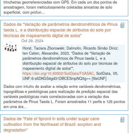
trincheiras georreferenciadas com GPS. Em cada um dos pontos de
amostragem, foram meticulosamente coletadas amostras de solo
superficial, com profun...
Dados de "Variação de parâmetros dendrométricos de Pinus
taeda L. e a distribuição espacial de atributos do solo por
técnicas de mapeamento digital de solos"
Oct 29, 2024
Horst, Taciara Zborowski; Dalmolin, Ricardo Simão Diniz;
ten Caten, Alexandre, 2023, "Dados de "Variação de
parâmetros dendrométricos de Pinus taeda L. e a
distribuição espacial de atributos do solo por técnicas de
mapeamento digital de solos"",
https://doi.org/10.60502/SoilData/F5ASAC
, SoilData, V5,
UNF:6:s5DKGS4gd31DBCESmpNQ5g== [fileUNF]
Dados com intuito de avaliar a relação entre variáveis dendrométricas,
topográficas e pedológicas para realização de predição espacial das
variáveis pedológicas mais correlacionadas com a variação dos
parâmetros de Pinus Taeda L. Foram amostrados 11 perfis e 126 pontos
em uma áre...
Dados de "Fate of fipronil in soils under sugar cane
cultivation from the Northeast of Brazil: sorption and
degradation"