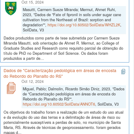
Oct 15, 2024
Masutti, Carmem Sueze Miranda; Mermut, Ahmet Ruhi,
2023, "Dados de "Fate of fipronil in soils under sugar cane
cultivation from the Northeast of Brazil: sorption and
degradation"",
https://doi.org/10.60502/SoilData/WHZL2K
,
SoilData, V3
Dados produzidos como parte de tese submetida por Carmem Sueze
Miranda Masutti, sob orientação de Ahmet R. Mermut, ao College of
Graduate Studies and Research como requisito parcial de obtenção do
título de PhD no Department of Soil Science. Os dados foram
produzidos a partir de...
Dados de "Caracterização pedológica em áreas de encosta
do Rebordo do Planalto do RS"
Oct 12, 2024
Miguel, Pablo; Dalmolin, Ricardo Simão Diniz, 2023, "Dados
de "Caracterização pedológica em áreas de encosta do
Rebordo do Planalto do RS"",
https://doi.org/10.60502/SoilData/ANNOT6
, SoilData, V3
Os objetivos do trabalho foram a realização de um estudo do uso atual
e da evolução do uso das terras e a delimitação de áreas de risco ou
potencialmente susceptíveis a perdas de solo, no município de Santa
Maria, RS. Através de técnicas de geoprocessamento. foram gerados
mapas d...