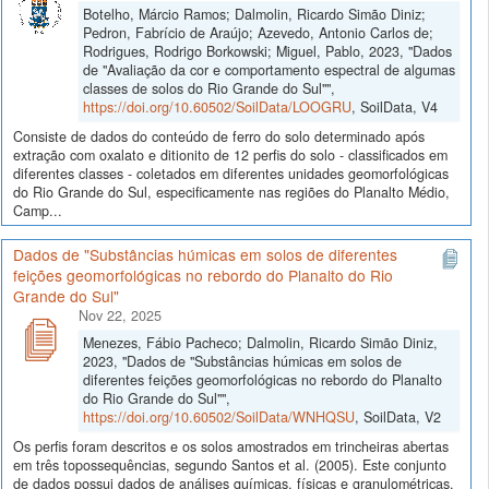
Botelho, Márcio Ramos; Dalmolin, Ricardo Simão Diniz;
Pedron, Fabrício de Araújo; Azevedo, Antonio Carlos de;
Rodrigues, Rodrigo Borkowski; Miguel, Pablo, 2023, "Dados
de "Avaliação da cor e comportamento espectral de algumas
classes de solos do Rio Grande do Sul"",
https://doi.org/10.60502/SoilData/LOOGRU
, SoilData, V4
Consiste de dados do conteúdo de ferro do solo determinado após
extração com oxalato e ditionito de 12 perfis do solo - classificados em
diferentes classes - coletados em diferentes unidades geomorfológicas
do Rio Grande do Sul, especificamente nas regiões do Planalto Médio,
Camp...
Dados de "Substâncias húmicas em solos de diferentes
feições geomorfológicas no rebordo do Planalto do Rio
Grande do Sul"
Nov 22, 2025
Menezes, Fábio Pacheco; Dalmolin, Ricardo Simão Diniz,
2023, "Dados de "Substâncias húmicas em solos de
diferentes feições geomorfológicas no rebordo do Planalto
do Rio Grande do Sul"",
https://doi.org/10.60502/SoilData/WNHQSU
, SoilData, V2
Os perfis foram descritos e os solos amostrados em trincheiras abertas
em três topossequências, segundo Santos et al. (2005). Este conjunto
de dados possui dados de análises químicas, físicas e granulométricas,