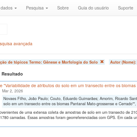
r dados
Pesquisa
Sobre
Guia do usuário
Suporte
squisa avançada
ação de tópicos Termo:
Gênese e Morfologia do Solo
Autor (Nome)
 1 Resultado
 "Variabilidade de atributos do solo em um transecto entre os bioma
Mar 2, 2026
Novaes Filho, João Paulo; Couto, Eduardo Guimarães; Amorim, Ricardo Santos
solo em um transecto entre os biomas Pantanal Mato-grossense e Cerrado""
ovenientes de uma extensa coleta de amostras de solo em um transecto de 210
 1780 camadas. Essas amostras foram georreferenciadas com GPS. Em cada um