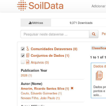
Ir
Adiciona
para
o
conteúdo
principal
Métricas
9,371 Downloads
Pe
Classific
Comunidades Dataverses (0)
Conjuntos de Dados (1)
1 to 1 of
Arquivos (0)
Dados de
Publication Year
2026 (1)
Autor (Nome)
Dados pr
Amorim, Ricardo Santos Silva (1)
pontos e
Couto, Eduardo Guimarães (1)
solo...
Novaes Filho, João Paulo (1)