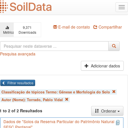
Ir
Alt
para
na
o
conteúdo
principal
E-mail de contato
Compartilhar
9,371
Métricas
Downloads
Pesquisa avançada
Adicionar dados
Filtrar resultados
Classificação de tópicos Termo:
Gênese e Morfologia do Solo
Autor (Nome):
Torrado, Pablo Vidal
1 to 2 of 2 Resultados
Ordenar
Dados de "Solos da Reserva Particular do Patrimônio Natural
SESC Pantanal"