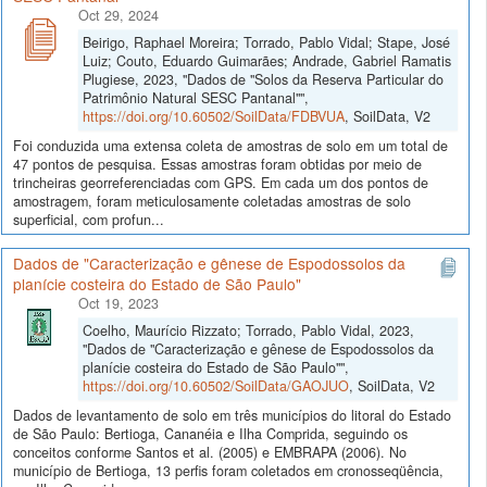
Oct 29, 2024
Beirigo, Raphael Moreira; Torrado, Pablo Vidal; Stape, José
Luiz; Couto, Eduardo Guimarães; Andrade, Gabriel Ramatis
Plugiese, 2023, "Dados de "Solos da Reserva Particular do
Patrimônio Natural SESC Pantanal"",
https://doi.org/10.60502/SoilData/FDBVUA
, SoilData, V2
Foi conduzida uma extensa coleta de amostras de solo em um total de
47 pontos de pesquisa. Essas amostras foram obtidas por meio de
trincheiras georreferenciadas com GPS. Em cada um dos pontos de
amostragem, foram meticulosamente coletadas amostras de solo
superficial, com profun...
Dados de "Caracterização e gênese de Espodossolos da
planície costeira do Estado de São Paulo"
Oct 19, 2023
Coelho, Maurício Rizzato; Torrado, Pablo Vidal, 2023,
"Dados de "Caracterização e gênese de Espodossolos da
planície costeira do Estado de São Paulo"",
https://doi.org/10.60502/SoilData/GAOJUO
, SoilData, V2
Dados de levantamento de solo em três municípios do litoral do Estado
de São Paulo: Bertioga, Cananéia e Ilha Comprida, seguindo os
conceitos conforme Santos et al. (2005) e EMBRAPA (2006). No
município de Bertioga, 13 perfis foram coletados em cronosseqüência,