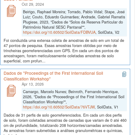
Oct 29, 2024
Beirigo, Raphael Moreira; Torrado, Pablo Vidal; Stape, José
Luiz; Couto, Eduardo Guimarães; Andrade, Gabriel Ramatis
Plugiese, 2023, "Dados de "Solos da Reserva Particular do
Patrimônio Natural SESC Pantanal"",
https://doi.org/10.60502/SoilData/FDBVUA
, SoilData, V2
Foi conduzida uma extensa coleta de amostras de solo em um total de
47 pontos de pesquisa. Essas amostras foram obtidas por meio de
trincheiras georreferenciadas com GPS. Em cada um dos pontos de
amostragem, foram meticulosamente coletadas amostras de solo
superficial, com profun...
Dados de "Proceedings of the First International Soil
Classification Workshop"
Apr 13, 2026
Camargo, Marcelo Nunes; Beinroth, Fernando Henrique,
2026, "Dados de "Proceedings of the First International Soil
Classification Workshop"",
https://doi.org/10.60502/SoilData/76VTJW
, SoilData, V1
Dados de 31 perfis de solo georreferenciados. Em cada um dos perfis
de solo, foram coletadas amostras de camadas que variam de 0 até 460
cm de profundidade, totalizando 208 horizontes/camadas amostradas.
As amostras foram submetidas a análises granulométricas e químicas,