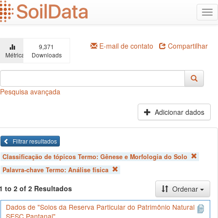
Ir
Alt
para
na
o
conteúdo
principal
E-mail de contato
Compartilhar
9,371
Métricas
Downloads
Pesquisa avançada
Adicionar dados
Filtrar resultados
Classificação de tópicos Termo:
Gênese e Morfologia do Solo
Palavra-chave Termo:
Análise física
1 to 2 of 2 Resultados
Ordenar
Dados de "Solos da Reserva Particular do Patrimônio Natural
SESC Pantanal"