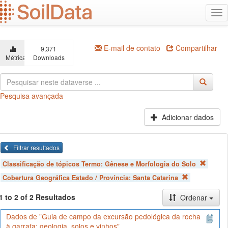
Ir
Alt
para
na
o
conteúdo
principal
E-mail de contato
Compartilhar
9,371
Métricas
Downloads
Pesquisa avançada
Adicionar dados
Filtrar resultados
Classificação de tópicos Termo:
Gênese e Morfologia do Solo
Cobertura Geográfica Estado / Província:
Santa Catarina
1 to 2 of 2 Resultados
Ordenar
Dados de "Guia de campo da excursão pedológica da rocha
à garrafa: geologia, solos e vinhos"