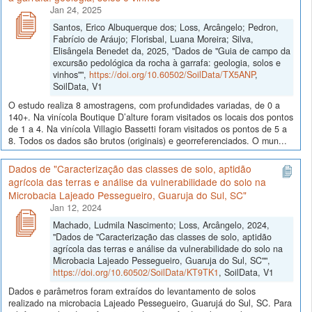
Jan 24, 2025
Santos, Erico Albuquerque dos; Loss, Arcângelo; Pedron,
Fabrício de Aráujo; Florisbal, Luana Moreira; Silva,
Elisângela Benedet da, 2025, "Dados de "Guia de campo da
excursão pedológica da rocha à garrafa: geologia, solos e
vinhos"",
https://doi.org/10.60502/SoilData/TX5ANP
,
SoilData, V1
O estudo realiza 8 amostragens, com profundidades variadas, de 0 a
140+. Na vinícola Boutique D’alture foram visitados os locais dos pontos
de 1 a 4. Na vinícola Villagio Bassetti foram visitados os pontos de 5 a
8. Todos os dados são brutos (originais) e georreferenciados. O mun...
Dados de "Caracterização das classes de solo, aptidão
agrícola das terras e análise da vulnerabilidade do solo na
Microbacia Lajeado Pessegueiro, Guaruja do Sul, SC"
Jan 12, 2024
Machado, Ludmila Nascimento; Loss, Arcângelo, 2024,
"Dados de "Caracterização das classes de solo, aptidão
agrícola das terras e análise da vulnerabilidade do solo na
Microbacia Lajeado Pessegueiro, Guaruja do Sul, SC"",
https://doi.org/10.60502/SoilData/KT9TK1
, SoilData, V1
Dados e parâmetros foram extraídos do levantamento de solos
realizado na microbacia Lajeado Pessegueiro, Guarujá do Sul, SC. Para