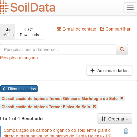
Ir
Alt
para
na
o
conteúdo
principal
E-mail de contato
Compartilhar
9,371
Métricas
Downloads
Pesquisa avançada
Adicionar dados
Filtrar resultados
Classificação de tópicos Termo:
Gênese e Morfologia do Solo
Classificação de tópicos Termo:
Física do Solo
1 to 1 of 1 Resultado
Ordenar
Comparação de carbono orgânico do solo entre plantio
direto e mata nativa no município de Santa Helena - PR