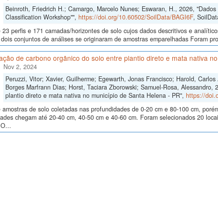
Beinroth, Friedrich H.; Camargo, Marcelo Nunes; Eswaran, H., 2026, "Dados d
Classification Workshop"",
https://doi.org/10.60502/SoilData/BAGI6F
, SoilDat
23 perfis e 171 camadas/horizontes de solo cujos dados descritivos e analític
s, dois conjuntos de análises se originaram de amostras emparelhadas Foram p
ão de carbono orgânico do solo entre plantio direto e mata nativa n
Nov 2, 2024
Peruzzi, Vitor; Xavier, Guilherme; Egewarth, Jonas Francisco; Harold, Carlo
Borges Marfrann Dias; Horst, Taciara Zborowski; Samuel-Rosa, Alessandro, 
plantio direto e mata nativa no município de Santa Helena - PR",
https://doi
 amostras de solo coletadas nas profundidades de 0-20 cm e 80-100 cm, poré
dades chegam até 20-40 cm, 40-50 cm e 40-60 cm. Foram selecionados 20 locais
O...