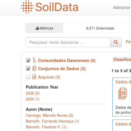
Ir
Adiciona
para
o
conteúdo
principal
Métricas
9,371 Downloads
Pe
Classific
Comunidades Dataverses (0)
Conjuntos de Dados (3)
1 to 3 of
Arquivos (0)
Dados de
Publication Year
2026 (2)
2024 (1)
Dados de
Autor (Nome)
de profun
Camargo, Marcelo Nunes (2)
Beinroth, Fernando Henrique (1)
Dados de
Beinroth, Friedrich H. (1)