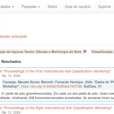
r dados
Pesquisa
Sobre
Guia do usuário
Suporte
squisa avançada
ação de tópicos Termo:
Gênese e Morfologia do Solo
Classificação
 3 Resultados
 "Proceedings of the First International Soil Classification Workshop"
Apr 13, 2026
Camargo, Marcelo Nunes; Beinroth, Fernando Henrique, 2026, "Dados de "Proce
Workshop"",
https://doi.org/10.60502/SoilData/76VTJW
, SoilData, V1
 31 perfis de solo georreferenciados. Em cada um dos perfis de solo, foram c
didade, totalizando 208 horizontes/camadas amostradas. As amostras foram sub
 "Proceedings of the Eigth International Soil Classification Workshop"
Apr 13, 2026