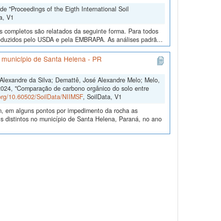
e "Proceedings of the Eigth International Soil
a, V1
os completos são relatados da seguinte forma. Para todos
roduzidos pelo USDA e pela EMBRAPA. As análises padrã...
o município de Santa Helena - PR
s Alexandre da Silva; Demattê, José Alexandre Melo; Melo,
2024, "Comparação de carbono orgânico do solo entre
.org/10.60502/SoilData/NIIMSF
, SoilData, V1
m, em alguns pontos por impedimento da rocha as
 distintos no município de Santa Helena, Paraná, no ano