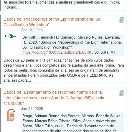
As amostras foram submetidas a análises granulométricas e químicas,
incluind...
Dados de "Proceedings of the Eigth International Soil
Classification Workshop"
Apr 13, 2026
Beinroth, Friedrich H.; Camargo, Marcelo Nunes; Eswaran,
H., 2026, "Dados de "Proceedings of the Eigth International
Soil Classification Workshop"",
https://doi.org/10.60502/SoilData/BAGI6F
, SoilData, V1
Dados de 23 perfis e 171 camadas/horizontes de solo cujos dados
descritivos e analíticos completos são relatados da seguinte forma. Para
todos os perfis, dois conjuntos de análises se originaram de amostras
emparelhadas Foram produzidos pelo USDA e pela EMBRAPA. As
análises padrã...
Dados de "Levantamento de reconhecimento de alta
intensidade dos solos da Apa de Cafuringa-DF, escala
1:100.000"
Jan 24, 2025
Braga, Adriana Reatto dos Santos; Martins, Éder de Souza;
Farias, Marcus Fábio Ribeiro; Silva, Angelo Valverde da;
Spera, Sílvio Túlio, 2025, "Dados de "Levantamento de
reconhecimento de alta intensidade dos solos da Apa de