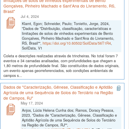
limitações de solos de vinhedos experimentais de Bento
Gonçalves, Pinheiro Machado e Sant'Ana do Livramento, RS,
Brasil"
Jul 4, 2024
Klamt, Egon; Schneider, Paulo; Tonietto, Jorge, 2024,
"Dados de "Distribuição, classificação, características e
limitações de solos de vinhedos experimentais de Bento
Gonçalves, Pinheiro Machado e Sant'Ana do Livramento,
RS, Brasil"",
https://doi.org/10.60502/SoilData/56T1R4
,
SoilData, V1
Coleta e descrições realizadas através de trincheiras. No total foram 7
eventos e 34 camadas analisadas, com profundidades que chegam a
1,80 metros de profundidade final. São constituídos de dados originais,
um evento apenas georreferenciados, sob condições ambientais de
campos s...
Dados de "Caracterização, Gênese, Classificação e Aptidão
Agrícola de uma Sequência de Solos do Terciário na Região
de Campos, RJ"
May 17, 2024
Anjos, Lúcia Helena Cunha dos; Ramos, Doracy Pessoa,
2023, "Dados de "Caracterização, Gênese, Classificação e
Aptidão Agrícola de uma Sequência de Solos do Terciário
na Região de Campos, RJ"",