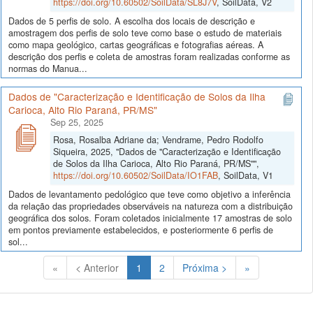
https://doi.org/10.60502/SoilData/SL8J7V
, SoilData, V2
Dados de 5 perfis de solo. A escolha dos locais de descrição e
amostragem dos perfis de solo teve como base o estudo de materiais
como mapa geológico, cartas geográficas e fotografias aéreas. A
descrição dos perfis e coleta de amostras foram realizadas conforme as
normas do Manua...
Dados de "Caracterização e Identificação de Solos da Ilha
Carioca, Alto Rio Paraná, PR/MS"
Sep 25, 2025
Rosa, Rosalba Adriane da; Vendrame, Pedro Rodolfo
Siqueira, 2025, "Dados de "Caracterização e Identificação
de Solos da Ilha Carioca, Alto Rio Paraná, PR/MS"",
https://doi.org/10.60502/SoilData/IO1FAB
, SoilData, V1
Dados de levantamento pedológico que teve como objetivo a inferência
da relação das propriedades observáveis na natureza com a distribuição
geográfica dos solos. Foram coletados inicialmente 17 amostras de solo
em pontos previamente estabelecidos, e posteriormente 6 perfis de
sol...
(Atual)
«
< Anterior
1
2
Próxima >
»