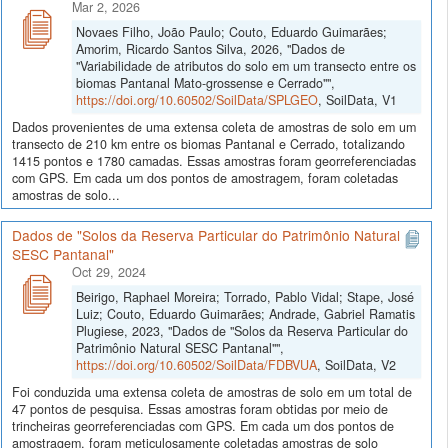
Mar 2, 2026
Novaes Filho, João Paulo; Couto, Eduardo Guimarães;
Amorim, Ricardo Santos Silva, 2026, "Dados de
"Variabilidade de atributos do solo em um transecto entre os
biomas Pantanal Mato-grossense e Cerrado"",
https://doi.org/10.60502/SoilData/SPLGEO
, SoilData, V1
Dados provenientes de uma extensa coleta de amostras de solo em um
transecto de 210 km entre os biomas Pantanal e Cerrado, totalizando
1415 pontos e 1780 camadas. Essas amostras foram georreferenciadas
com GPS. Em cada um dos pontos de amostragem, foram coletadas
amostras de solo...
Dados de "Solos da Reserva Particular do Patrimônio Natural
SESC Pantanal"
Oct 29, 2024
Beirigo, Raphael Moreira; Torrado, Pablo Vidal; Stape, José
Luiz; Couto, Eduardo Guimarães; Andrade, Gabriel Ramatis
Plugiese, 2023, "Dados de "Solos da Reserva Particular do
Patrimônio Natural SESC Pantanal"",
https://doi.org/10.60502/SoilData/FDBVUA
, SoilData, V2
Foi conduzida uma extensa coleta de amostras de solo em um total de
47 pontos de pesquisa. Essas amostras foram obtidas por meio de
trincheiras georreferenciadas com GPS. Em cada um dos pontos de
amostragem, foram meticulosamente coletadas amostras de solo