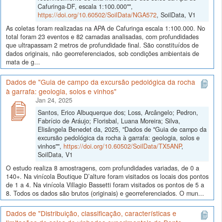
Cafuringa-DF, escala 1:100.000"",
https://doi.org/10.60502/SoilData/NGA572
, SoilData, V1
As coletas foram realizadas na APA de Cafuringa escala 1:100.000. No
total foram 23 eventos e 82 camadas analisadas, com profundidades
que ultrapassam 2 metros de profundidade final. São constituídos de
dados originais, não georreferenciados, sob condições ambientais de
mata de g...
Dados de "Guia de campo da excursão pedológica da rocha
à garrafa: geologia, solos e vinhos"
Jan 24, 2025
Santos, Erico Albuquerque dos; Loss, Arcângelo; Pedron,
Fabrício de Aráujo; Florisbal, Luana Moreira; Silva,
Elisângela Benedet da, 2025, "Dados de "Guia de campo da
excursão pedológica da rocha à garrafa: geologia, solos e
vinhos"",
https://doi.org/10.60502/SoilData/TX5ANP
,
SoilData, V1
O estudo realiza 8 amostragens, com profundidades variadas, de 0 a
140+. Na vinícola Boutique D’alture foram visitados os locais dos pontos
de 1 a 4. Na vinícola Villagio Bassetti foram visitados os pontos de 5 a
8. Todos os dados são brutos (originais) e georreferenciados. O mun...
Dados de "Distribuição, classificação, características e