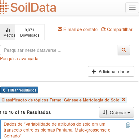
Ir
Alt
para
na
o
conteúdo
principal
E-mail de contato
Compartilhar
9,371
Métricas
Downloads
Pesquisa avançada
Adicionar dados
Filtrar resultados
Classificação de tópicos Termo:
Gênese e Morfologia do Solo
1 to 10 of 16 Resultados
Ordenar
Dados de "Variabilidade de atributos do solo em um
transecto entre os biomas Pantanal Mato-grossense e
Cerrado"