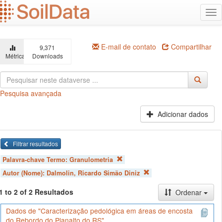
Ir
Alt
para
na
o
conteúdo
principal
E-mail de contato
Compartilhar
9,371
Métricas
Downloads
Pesquisa avançada
Adicionar dados
Filtrar resultados
Palavra-chave Termo:
Granulometria
Autor (Nome):
Dalmolin, Ricardo Simão Diniz
1 to 2 of 2 Resultados
Ordenar
Dados de "Caracterização pedológica em áreas de encosta
do Rebordo do Planalto do RS"