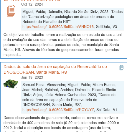
Oct 12, 2024
Miguel, Pablo; Dalmolin, Ricardo Simão Diniz, 2023, "Dados
de "Caracterização pedológica em áreas de encosta do
Rebordo do Planalto do RS"",
https://doi.org/10.60502/SoilData/ANNOT6
, SoilData, V3
Os objetivos do trabalho foram a realização de um estudo do uso atual
e da evolução do uso das terras e a delimitação de áreas de risco ou
potencialmente susceptíveis a perdas de solo, no município de Santa
Maria, RS. Através de técnicas de geoprocessamento. foram gerados
mapas d...
Dados do solo da área de captação do Reservatório do
DNOS/CORSAN, Santa Maria, RS
Jun 19, 2023
Samuel-Rosa, Alessandro; Miguel, Pablo; Moura-Bueno,
Jean Michel; Balbinot, Andrisa; Dalmolin, Ricardo Simão
Diniz; Anjos, Lúcia Helena Cunha dos, 2023, "Dados do
solo da área de captação do Reservatório do
DNOS/CORSAN, Santa Maria, RS",
https://doi.org/10.60502/SoilData/RCYUYZ
, SoilData, V1
Dados observacionais da granulometria, carbono, complexo sortivo e
densidade de 400 amostras de solo (0-20 cm) coletadas entre 2009 e
2012. Inclui a descrição dos locais de amostragem (uso da terra,