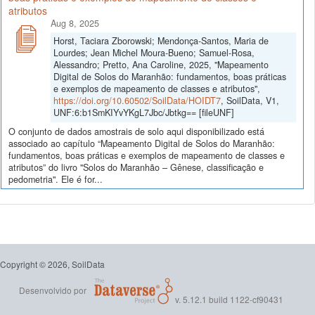
atributos
Aug 8, 2025
Horst, Taciara Zborowski; Mendonça-Santos, Maria de
Lourdes; Jean Michel Moura-Bueno; Samuel-Rosa,
Alessandro; Pretto, Ana Caroline, 2025, "Mapeamento
Digital de Solos do Maranhão: fundamentos, boas práticas
e exemplos de mapeamento de classes e atributos",
https://doi.org/10.60502/SoilData/HOIDT7
, SoilData, V1,
UNF:6:b1SmKIYvYKgL7Jbc/Jbtkg== [fileUNF]
O conjunto de dados amostrais de solo aqui disponibilizado está
associado ao capítulo “Mapeamento Digital de Solos do Maranhão:
fundamentos, boas práticas e exemplos de mapeamento de classes e
atributos” do livro "Solos do Maranhão – Gênese, classificação e
pedometria". Ele é for...
Copyright © 2026, SoilData
Desenvolvido por
v. 5.12.1 build 1122-cf90431