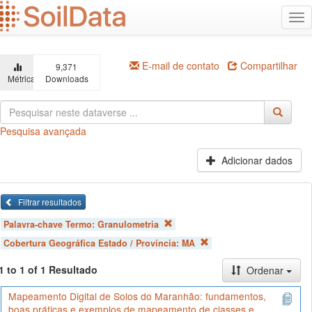
Ir
Alt
para
na
o
conteúdo
principal
E-mail de contato
Compartilhar
9,371
Métricas
Downloads
Pesquisa avançada
Adicionar dados
Filtrar resultados
Palavra-chave Termo:
Granulometria
Cobertura Geográfica Estado / Província:
MA
1 to 1 of 1 Resultado
Ordenar
Mapeamento Digital de Solos do Maranhão: fundamentos,
boas práticas e exemplos de mapeamento de classes e