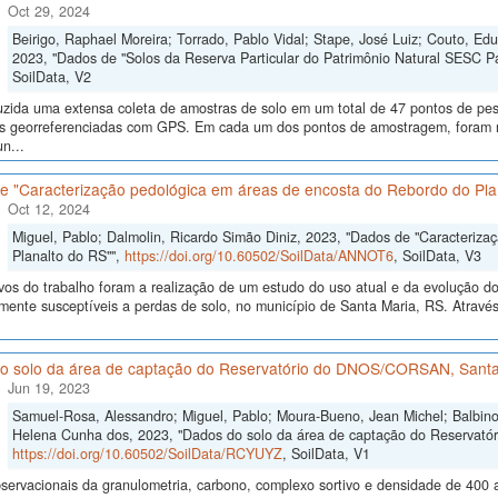
Oct 29, 2024
Beirigo, Raphael Moreira; Torrado, Pablo Vidal; Stape, José Luiz; Couto, E
2023, "Dados de "Solos da Reserva Particular do Patrimônio Natural SESC P
SoilData, V2
uzida uma extensa coleta de amostras de solo em um total de 47 pontos de pes
ras georreferenciadas com GPS. Em cada um dos pontos de amostragem, foram me
n...
e "Caracterização pedológica em áreas de encosta do Rebordo do Pla
Oct 12, 2024
Miguel, Pablo; Dalmolin, Ricardo Simão Diniz, 2023, "Dados de "Caracteriz
Planalto do RS"",
https://doi.org/10.60502/SoilData/ANNOT6
, SoilData, V3
vos do trabalho foram a realização de um estudo do uso atual e da evolução do 
lmente susceptíveis a perdas de solo, no município de Santa Maria, RS. Atrav
o solo da área de captação do Reservatório do DNOS/CORSAN, Santa
Jun 19, 2023
Samuel-Rosa, Alessandro; Miguel, Pablo; Moura-Bueno, Jean Michel; Balbinot
Helena Cunha dos, 2023, "Dados do solo da área de captação do Reservat
https://doi.org/10.60502/SoilData/RCYUYZ
, SoilData, V1
ervacionais da granulometria, carbono, complexo sortivo e densidade de 400 