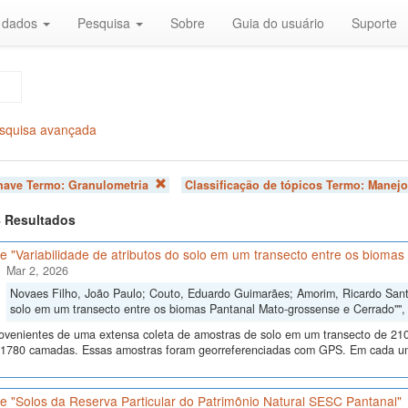
r dados
Pesquisa
Sobre
Guia do usuário
Suporte
squisa avançada
chave Termo:
Granulometria
Classificação de tópicos Termo:
Manejo
 4 Resultados
 "Variabilidade de atributos do solo em um transecto entre os bioma
Mar 2, 2026
Novaes Filho, João Paulo; Couto, Eduardo Guimarães; Amorim, Ricardo Santos
solo em um transecto entre os biomas Pantanal Mato-grossense e Cerrado""
ovenientes de uma extensa coleta de amostras de solo em um transecto de 210
 1780 camadas. Essas amostras foram georreferenciadas com GPS. Em cada um
e "Solos da Reserva Particular do Patrimônio Natural SESC Pantanal"