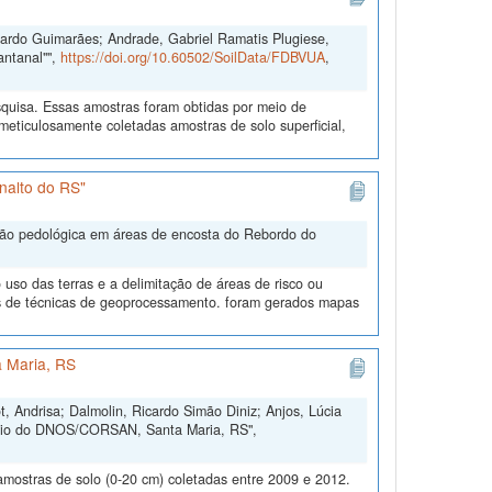
duardo Guimarães; Andrade, Gabriel Ramatis Plugiese,
antanal"",
https://doi.org/10.60502/SoilData/FDBVUA
,
quisa. Essas amostras foram obtidas por meio de
ticulosamente coletadas amostras de solo superficial,
nalto do RS"
ação pedológica em áreas de encosta do Rebordo do
uso das terras e a delimitação de áreas de risco ou
és de técnicas de geoprocessamento. foram gerados mapas
 Maria, RS
, Andrisa; Dalmolin, Ricardo Simão Diniz; Anjos, Lúcia
ório do DNOS/CORSAN, Santa Maria, RS",
amostras de solo (0-20 cm) coletadas entre 2009 e 2012.