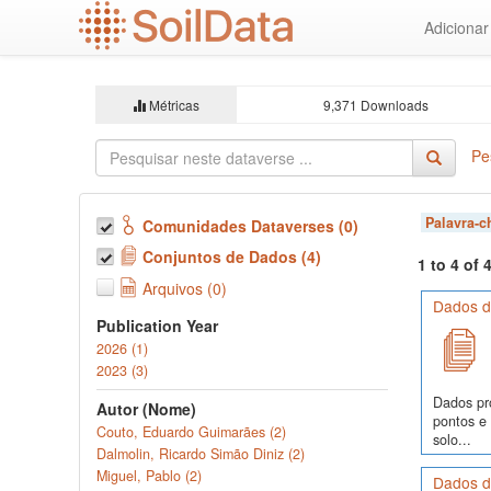
Ir
Adiciona
para
o
conteúdo
principal
Métricas
9,371 Downloads
Pe
Palavra-
Comunidades Dataverses (0)
Conjuntos de Dados (4)
1 to 4 of
Arquivos (0)
Dados de
Publication Year
2026 (1)
2023 (3)
Dados pr
Autor (Nome)
pontos e
Couto, Eduardo Guimarães (2)
solo...
Dalmolin, Ricardo Simão Diniz (2)
Miguel, Pablo (2)
Dados d