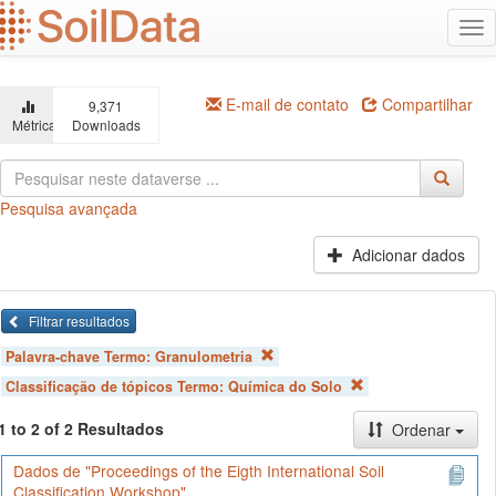
Ir
Alt
para
na
o
conteúdo
principal
E-mail de contato
Compartilhar
9,371
Métricas
Downloads
Pesquisa avançada
Adicionar dados
Filtrar resultados
Palavra-chave Termo:
Granulometria
Classificação de tópicos Termo:
Química do Solo
1 to 2 of 2 Resultados
Ordenar
Dados de "Proceedings of the Eigth International Soil
Classification Workshop"