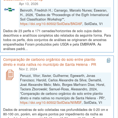
Apr 13, 2026
Beinroth, Friedrich H.; Camargo, Marcelo Nunes; Eswaran,
H., 2026, "Dados de "Proceedings of the Eigth International
Soil Classification Workshop"",
https://doi.org/10.60502/SoilData/BAGI6F
, SoilData, V1
Dados de 23 perfis e 171 camadas/horizontes de solo cujos dados
descritivos e analíticos completos são relatados da seguinte forma. Para
todos os perfis, dois conjuntos de análises se originaram de amostras
emparelhadas Foram produzidos pelo USDA e pela EMBRAPA. As
análises padrã...
Comparação de carbono orgânico do solo entre plantio
direto e mata nativa no município de Santa Helena - PR
Nov 2, 2024
Peruzzi, Vitor; Xavier, Guilherme; Egewarth, Jonas
Francisco; Harold, Carlos Alexandre da Silva; Demattê,
José Alexandre Melo; Melo, Borges Marfrann Dias; Horst,
Taciara Zborowski; Samuel-Rosa, Alessandro, 2024,
"Comparação de carbono orgânico do solo entre plantio
direto e mata nativa no município de Santa Helena - PR",
https://doi.org/10.60502/SoilData/NIIMSF
, SoilData, V1
Dados de amostras de solo coletadas nas profundidades de 0-20 cm e
80-100 cm, porém, em alguns pontos por impedimento da rocha as