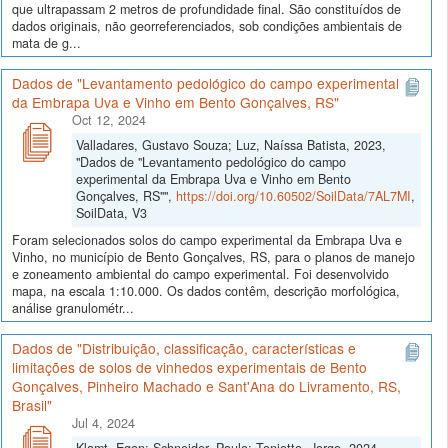
que ultrapassam 2 metros de profundidade final. São constituídos de
dados originais, não georreferenciados, sob condições ambientais de
mata de g...
Dados de "Levantamento pedológico do campo experimental
da Embrapa Uva e Vinho em Bento Gonçalves, RS"
Oct 12, 2024
Valladares, Gustavo Souza; Luz, Naíssa Batista, 2023,
"Dados de "Levantamento pedológico do campo
experimental da Embrapa Uva e Vinho em Bento
Gonçalves, RS"",
https://doi.org/10.60502/SoilData/7AL7MI
,
SoilData, V3
Foram selecionados solos do campo experimental da Embrapa Uva e
Vinho, no município de Bento Gonçalves, RS, para o planos de manejo
e zoneamento ambiental do campo experimental. Foi desenvolvido
mapa, na escala 1:10.000. Os dados contêm, descrição morfológica,
análise granulométr...
Dados de "Distribuição, classificação, características e
limitações de solos de vinhedos experimentais de Bento
Gonçalves, Pinheiro Machado e Sant'Ana do Livramento, RS,
Brasil"
Jul 4, 2024
Klamt, Egon; Schneider, Paulo; Tonietto, Jorge, 2024,