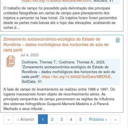
https://doi.org/10.60502/SoilData/BKOGXV
, SoilData, V1
O trabalho de campo foi precedido pela delimitação das principais
unidades fisiográficas em cartas de campo para planejamento dos
trajetos a percorrer na fase inicial. Os trajetos foram foram percorridos
desde as partes mais baixas até o topo das elevações, analisando-se
cortes d...
Zoneamento socioeconômico-ecológico do Estado de
Rondônia – dados morfológicos dos horizontes do solo de
cada perfil
Jul 4, 2023
Cochrane, Thomas T.; Cochrane, Thomas A., 2023,
"Zoneamento socioeconômico-ecológico do Estado de
Rondônia – dados morfológicos dos horizontes do solo de
cada perfil",
https://doi.org/10.60502/SoilData/MBDRJE
,
SoilData, V1
A fase de campo do levantamento se realizou entre 1996 e 1997. Os
lugares inacessíveis foram objeto de reconhecimento aéreo. As
principais campanhas de campo percorreram as regiões de influência
dos sistemas hidrográficos Guaporé-Mamoré-Madeira e Ji-Paraná-
Machado e seus tributár...
(Atual)
«
< Anterior
1
2
3
4
5
Próxima >
»