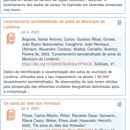
levantamento dos dados de campo foi realizado em fazendas comerciais
nos munic...
Levantamento semidetalhado de solos do Município de
Londrina
Jul 4, 2023
Bognola, Itamar Antonio; Curcio, Gustavo Ribas; Gomes,
João Bosco Vasconcellos; Caviglione, João Henrique;
Uhlmann, Alexandre; Cardoso, Alcides; Carvalho, Américo
Pereira de, 2023, "Levantamento semidetalhado de solos do
Município de Londrina",
https://doi.org/10.60502/SoilData/2FH4O6
, SoilData, V1
Dados de identificação e caracterização dos solos do municipio de
Londrina, utilizados para o seu mapeamento na escala 1:65.000
(levantamento semidetalhado). As observações do solo foram obtidas
pela prospecção das diferentes unidades fisiográficas delimitadas após
a interpretaçã...
Os solos do Vale dos Vinhedos
Jul 4, 2023
Flores, Carlos Alberto; Pötter, Reinaldo Oscar; Sarmento,
Eliana Casco; Weber, Eliseu José; Hasenack, Heinrich,
2023, "Os solos do Vale dos Vinhedos",