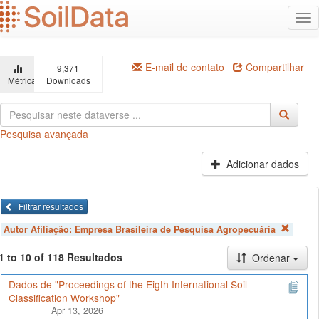
Ir
Alt
para
na
o
conteúdo
principal
E-mail de contato
Compartilhar
9,371
Métricas
Downloads
Pesquisa avançada
Adicionar dados
Filtrar resultados
Autor Afiliação:
Empresa Brasileira de Pesquisa Agropecuária
1 to 10 of 118 Resultados
Ordenar
Dados de "Proceedings of the Eigth International Soil
Classification Workshop"
Apr 13, 2026