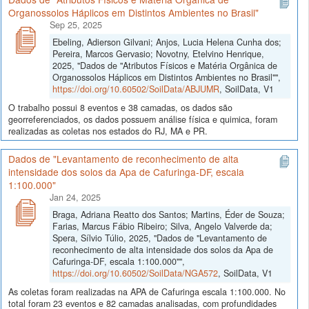
Organossolos Háplicos em Distintos Ambientes no Brasil"
Sep 25, 2025
Ebeling, Adierson Gilvani; Anjos, Lucia Helena Cunha dos;
Pereira, Marcos Gervasio; Novotny, Etelvino Henrique,
2025, "Dados de "Atributos Físicos e Matéria Orgânica de
Organossolos Háplicos em Distintos Ambientes no Brasil"",
https://doi.org/10.60502/SoilData/ABJUMR
, SoilData, V1
O trabalho possui 8 eventos e 38 camadas, os dados são
georreferenciados, os dados possuem análise física e quimica, foram
realizadas as coletas nos estados do RJ, MA e PR.
Dados de "Levantamento de reconhecimento de alta
intensidade dos solos da Apa de Cafuringa-DF, escala
1:100.000"
Jan 24, 2025
Braga, Adriana Reatto dos Santos; Martins, Éder de Souza;
Farias, Marcus Fábio Ribeiro; Silva, Angelo Valverde da;
Spera, Sílvio Túlio, 2025, "Dados de "Levantamento de
reconhecimento de alta intensidade dos solos da Apa de
Cafuringa-DF, escala 1:100.000"",
https://doi.org/10.60502/SoilData/NGA572
, SoilData, V1
As coletas foram realizadas na APA de Cafuringa escala 1:100.000. No
total foram 23 eventos e 82 camadas analisadas, com profundidades