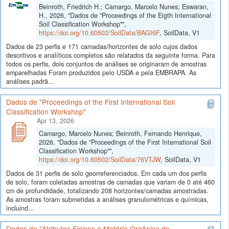
Beinroth, Friedrich H.; Camargo, Marcelo Nunes; Eswaran,
H., 2026, "Dados de "Proceedings of the Eigth International
Soil Classification Workshop"",
https://doi.org/10.60502/SoilData/BAGI6F
, SoilData, V1
Dados de 23 perfis e 171 camadas/horizontes de solo cujos dados
descritivos e analíticos completos são relatados da seguinte forma. Para
todos os perfis, dois conjuntos de análises se originaram de amostras
emparelhadas Foram produzidos pelo USDA e pela EMBRAPA. As
análises padrã...
Dados de "Proceedings of the First International Soil
Classification Workshop"
Apr 13, 2026
Camargo, Marcelo Nunes; Beinroth, Fernando Henrique,
2026, "Dados de "Proceedings of the First International Soil
Classification Workshop"",
https://doi.org/10.60502/SoilData/76VTJW
, SoilData, V1
Dados de 31 perfis de solo georreferenciados. Em cada um dos perfis
de solo, foram coletadas amostras de camadas que variam de 0 até 460
cm de profundidade, totalizando 208 horizontes/camadas amostradas.
As amostras foram submetidas a análises granulométricas e químicas,
incluind...
Dados de "Atributos Físicos e Matéria Orgânica de