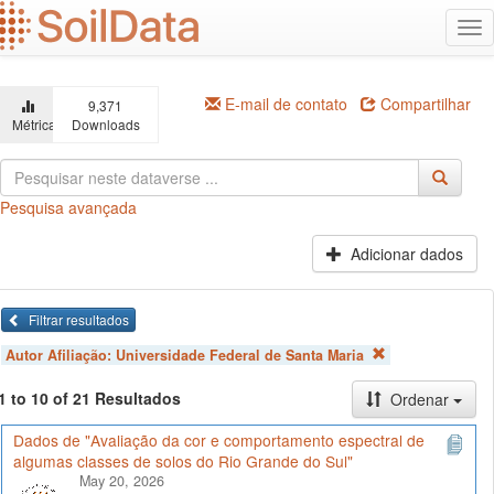
Ir
Alt
para
na
o
conteúdo
principal
E-mail de contato
Compartilhar
9,371
Métricas
Downloads
Pesquisa avançada
Adicionar dados
Filtrar resultados
Autor Afiliação:
Universidade Federal de Santa Maria
1 to 10 of 21 Resultados
Ordenar
Dados de "Avaliação da cor e comportamento espectral de
algumas classes de solos do Rio Grande do Sul"
May 20, 2026