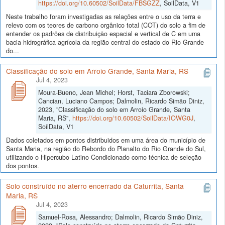
https://doi.org/10.60502/SoilData/FBSGZZ
, SoilData, V1
Neste trabalho foram investigadas as relações entre o uso da terra e
relevo com os teores de carbono orgânico total (COT) do solo a fim de
entender os padrões de distribuição espacial e vertical de C em uma
bacia hidrográfica agrícola da região central do estado do Rio Grande
do...
Classificação do solo em Arroio Grande, Santa Maria, RS
Jul 4, 2023
Moura-Bueno, Jean Michel; Horst, Taciara Zborowski;
Cancian, Luciano Campos; Dalmolin, Ricardo Simão Diniz,
2023, "Classificação do solo em Arroio Grande, Santa
Maria, RS",
https://doi.org/10.60502/SoilData/IOWG0J
,
SoilData, V1
Dados coletados em pontos distribuidos em uma área do município de
Santa Maria, na região do Rebordo do Planalto do Rio Grande do Sul,
utilizando o Hipercubo Latino Condicionado como técnica de seleção
dos pontos.
Solo construído no aterro encerrado da Caturrita, Santa
Maria, RS
Jul 4, 2023
Samuel-Rosa, Alessandro; Dalmolin, Ricardo Simão Diniz,