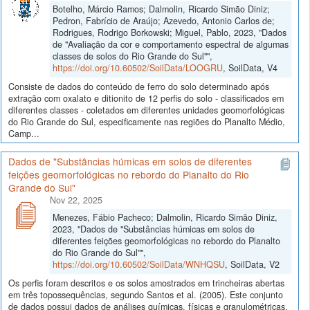
Botelho, Márcio Ramos; Dalmolin, Ricardo Simão Diniz;
Pedron, Fabrício de Araújo; Azevedo, Antonio Carlos de;
Rodrigues, Rodrigo Borkowski; Miguel, Pablo, 2023, "Dados
de "Avaliação da cor e comportamento espectral de algumas
classes de solos do Rio Grande do Sul"",
https://doi.org/10.60502/SoilData/LOOGRU
, SoilData, V4
Consiste de dados do conteúdo de ferro do solo determinado após
extração com oxalato e ditionito de 12 perfis do solo - classificados em
diferentes classes - coletados em diferentes unidades geomorfológicas
do Rio Grande do Sul, especificamente nas regiões do Planalto Médio,
Camp...
Dados de "Substâncias húmicas em solos de diferentes
feições geomorfológicas no rebordo do Planalto do Rio
Grande do Sul"
Nov 22, 2025
Menezes, Fábio Pacheco; Dalmolin, Ricardo Simão Diniz,
2023, "Dados de "Substâncias húmicas em solos de
diferentes feições geomorfológicas no rebordo do Planalto
do Rio Grande do Sul"",
https://doi.org/10.60502/SoilData/WNHQSU
, SoilData, V2
Os perfis foram descritos e os solos amostrados em trincheiras abertas
em três topossequências, segundo Santos et al. (2005). Este conjunto
de dados possui dados de análises químicas, físicas e granulométricas,