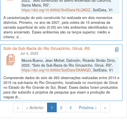
2023, "Solo construído no aterro encerrado da Caturrita,
Santa Maria, RS",
https://doi.org/10.60502/SoilData/HLQKGZ
, SoilData, V1
A caracterização do solo construído foi realizada em dois momentos
distintos. Primeiro, no ano de 2007, pela coleta de 15 amostras da
camada superficial do solo (0-20) em três ambientes identificados no
aterro encerrado. Esses ambientes são os terços superior, médio e
inferior, d...
Solo da Sub-Bacia do Rio Giruazinho, Giruá, RS
Jul 4, 2023
Moura-Bueno, Jean Michel; Dalmolin, Ricardo Simão Diniz,
2023, "Solo da Sub-Bacia do Rio Giruazinho, Giruá, RS",
https://doi.org/10.60502/SoilData/DXANQD
, SoilData, V1
Compreende dados do solo de 263 observações realizadas entre 2013 e
2015 na sub-bacia do Rio Giruazinho, localizada no município de Giruá
no Estado do Rio Grande do Sul, Brasil. Esses dados foram produzidos
para dar subsídio a projetos de pesquisa que visam a produção de
mapas di...
(Atual)
«
< Anterior
1
2
3
Próxima >
»