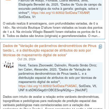
Fabrício de Aráujo; Florisbal, Luana Moreira; Silva,
Elisângela Benedet da, 2025, "Dados de "Guia de campo da
excursão pedológica da rocha à garrafa: geologia, solos e
vinhos"",
https://doi.org/10.60502/SoilData/TX5ANP
,
SoilData, V1
O estudo realiza 8 amostragens, com profundidades variadas, de 0 a
140+. Na vinícola Boutique D’alture foram visitados os locais dos pontos
de 1 a 4. Na vinícola Villagio Bassetti foram visitados os pontos de 5 a
8. Todos os dados são brutos (originais) e georreferenciados. O mun...
Dados de "Variação de parâmetros dendrométricos de Pinus
taeda L. e a distribuição espacial de atributos do solo por
técnicas de mapeamento digital de solos"
Oct 29, 2024
Horst, Taciara Zborowski; Dalmolin, Ricardo Simão Diniz;
ten Caten, Alexandre, 2023, "Dados de "Variação de
parâmetros dendrométricos de Pinus taeda L. e a
distribuição espacial de atributos do solo por técnicas de
mapeamento digital de solos"",
https://doi.org/10.60502/SoilData/F5ASAC
, SoilData, V5,
UNF:6:s5DKGS4gd31DBCESmpNQ5g== [fileUNF]
Dados com intuito de avaliar a relação entre variáveis dendrométricas,
topográficas e pedológicas para realização de predição espacial das
variáveis pedológicas mais correlacionadas com a variação dos
parâmetros de Pinus Taeda L. Foram amostrados 11 perfis e 126 pontos