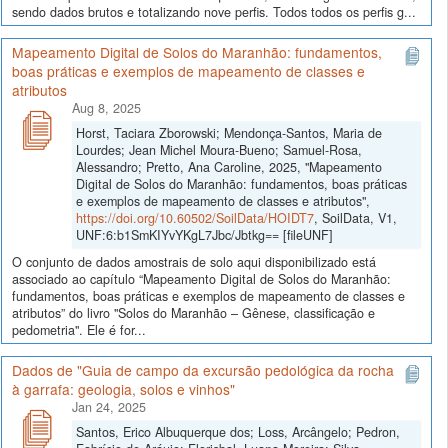
sendo dados brutos e totalizando nove perfis. Todos todos os perfis g...
Mapeamento Digital de Solos do Maranhão: fundamentos,
boas práticas e exemplos de mapeamento de classes e
atributos
Aug 8, 2025
Horst, Taciara Zborowski; Mendonça-Santos, Maria de
Lourdes; Jean Michel Moura-Bueno; Samuel-Rosa,
Alessandro; Pretto, Ana Caroline, 2025, "Mapeamento
Digital de Solos do Maranhão: fundamentos, boas práticas
e exemplos de mapeamento de classes e atributos",
https://doi.org/10.60502/SoilData/HOIDT7
, SoilData, V1,
UNF:6:b1SmKIYvYKgL7Jbc/Jbtkg== [fileUNF]
O conjunto de dados amostrais de solo aqui disponibilizado está
associado ao capítulo “Mapeamento Digital de Solos do Maranhão:
fundamentos, boas práticas e exemplos de mapeamento de classes e
atributos” do livro "Solos do Maranhão – Gênese, classificação e
pedometria". Ele é for...
Dados de "Guia de campo da excursão pedológica da rocha
à garrafa: geologia, solos e vinhos"
Jan 24, 2025
Santos, Erico Albuquerque dos; Loss, Arcângelo; Pedron,