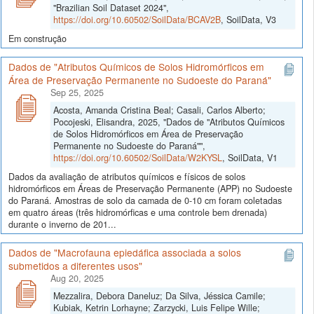
"Brazilian Soil Dataset 2024",
https://doi.org/10.60502/SoilData/BCAV2B
, SoilData, V3
Em construção
Dados de "Atributos Químicos de Solos Hidromórficos em
Área de Preservação Permanente no Sudoeste do Paraná"
Sep 25, 2025
Acosta, Amanda Cristina Beal; Casali, Carlos Alberto;
Pocojeski, Elisandra, 2025, "Dados de "Atributos Químicos
de Solos Hidromórficos em Área de Preservação
Permanente no Sudoeste do Paraná"",
https://doi.org/10.60502/SoilData/W2KYSL
, SoilData, V1
Dados da avaliação de atributos químicos e físicos de solos
hidromórficos em Áreas de Preservação Permanente (APP) no Sudoeste
do Paraná. Amostras de solo da camada de 0-10 cm foram coletadas
em quatro áreas (três hidromórficas e uma controle bem drenada)
durante o inverno de 201...
Dados de "Macrofauna epiedáfica associada a solos
submetidos a diferentes usos"
Aug 20, 2025
Mezzalira, Debora Daneluz; Da Silva, Jéssica Camile;
Kubiak, Ketrin Lorhayne; Zarzycki, Luis Felipe Wille;