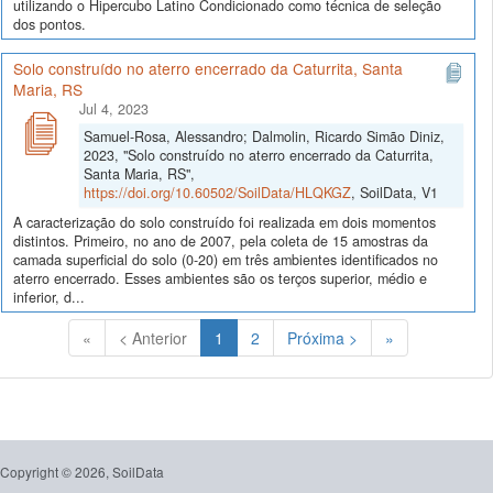
utilizando o Hipercubo Latino Condicionado como técnica de seleção
dos pontos.
Solo construído no aterro encerrado da Caturrita, Santa
Maria, RS
Jul 4, 2023
Samuel-Rosa, Alessandro; Dalmolin, Ricardo Simão Diniz,
2023, "Solo construído no aterro encerrado da Caturrita,
Santa Maria, RS",
https://doi.org/10.60502/SoilData/HLQKGZ
, SoilData, V1
A caracterização do solo construído foi realizada em dois momentos
distintos. Primeiro, no ano de 2007, pela coleta de 15 amostras da
camada superficial do solo (0-20) em três ambientes identificados no
aterro encerrado. Esses ambientes são os terços superior, médio e
inferior, d...
(Atual)
«
< Anterior
1
2
Próxima >
»
Copyright © 2026, SoilData