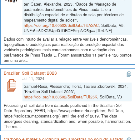
ten Caten, Alexandre, 2023, "Dados de "Variação de
parâmetros dendrométricos de Pinus taeda L. e a
distribuição espacial de atributos do solo por técnicas de
mapeamento digital de solos"",
https://doi.org/10.60502/SoilData/F5ASAC
, SoilData, V5,
UNF:6:s5DKGS4gd31DBCESmpNQ5g== [fileUNF]
Dados com intuito de avaliar a relação entre variáveis dendrométricas,
topográficas e pedológicas para realização de predição espacial das
variáveis pedológicas mais correlacionadas com a variação dos
parâmetros de Pinus Taeda L. Foram amostrados 11 perfis e 126 pontos
em uma áre...
Brazilian Soil Dataset 2023
Jul 11, 2024
Samuel-Rosa, Alessandro; Horst, Taciara Zborowski, 2024,
"Brazilian Soil Dataset 2023",
https://doi.org/10.60502/SoilData/TUI25K
, SoilData, V3
Processing of soil data from datasets published in the Brazilian Soil
Data Repository (FEBR, https://www.pedometria.org/febr/; SoilData,
https://soildata.mapbiomas.org/) until the end of 2019. The data
undergoes cleaning, standardization and, when possible, harmonization.
The res...
Carbono e matéria orgânica em amostras do solo do Estado