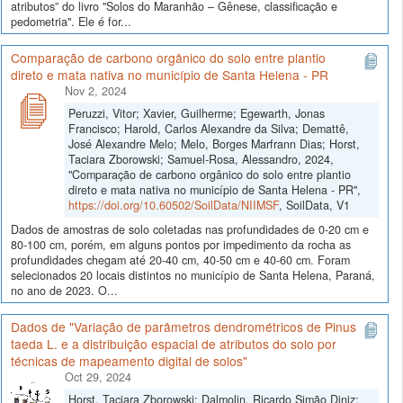
atributos” do livro "Solos do Maranhão – Gênese, classificação e
pedometria". Ele é for...
Comparação de carbono orgânico do solo entre plantio
direto e mata nativa no município de Santa Helena - PR
Nov 2, 2024
Peruzzi, Vitor; Xavier, Guilherme; Egewarth, Jonas
Francisco; Harold, Carlos Alexandre da Silva; Demattê,
José Alexandre Melo; Melo, Borges Marfrann Dias; Horst,
Taciara Zborowski; Samuel-Rosa, Alessandro, 2024,
"Comparação de carbono orgânico do solo entre plantio
direto e mata nativa no município de Santa Helena - PR",
https://doi.org/10.60502/SoilData/NIIMSF
, SoilData, V1
Dados de amostras de solo coletadas nas profundidades de 0-20 cm e
80-100 cm, porém, em alguns pontos por impedimento da rocha as
profundidades chegam até 20-40 cm, 40-50 cm e 40-60 cm. Foram
selecionados 20 locais distintos no município de Santa Helena, Paraná,
no ano de 2023. O...
Dados de "Variação de parâmetros dendrométricos de Pinus
taeda L. e a distribuição espacial de atributos do solo por
técnicas de mapeamento digital de solos"
Oct 29, 2024
Horst, Taciara Zborowski; Dalmolin, Ricardo Simão Diniz;