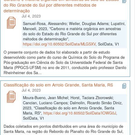
do Rio Grande do Sul por diferentes métodos de
determinação
Jul 4, 2023
Samuel-Rosa, Alessandro; Weiler, Douglas Adams; Lupatini,
Manoeli, 2023, "Carbono e matéria orgânica em amostras
do solo do Estado do Rio Grande do Sul por diferentes
métodos de determinação",
https://doi.org/10.60502/SoilData/MLGSXV
, SoilData, V1
O presente conjunto de dados foi elaborado a partir de estudo
desenvolvido como parte do curso de Química do Solo do Programa de
Pós-graduação em Ciência do Solo da Universidade Federal de Santa
Maria (PPGCS-UFSM) no ano de 2011, conduzida pelo professor Danilo
Rheinheimer dos Sa...
Classificação do solo em Arroio Grande, Santa Maria, RS
Jul 4, 2023
Moura-Bueno, Jean Michel; Horst, Taciara Zborowski;
Cancian, Luciano Campos; Dalmolin, Ricardo Simão Diniz,
2023, "Classificação do solo em Arroio Grande, Santa
Maria, RS",
https://doi.org/10.60502/SoilData/IOWG0J
,
SoilData, V1
Dados coletados em pontos distribuidos em uma área do município de
Santa Maria, na região do Rebordo do Planalto do Rio Grande do Sul,