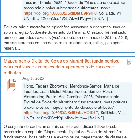
Tessaro, Dinéia, 2025, "Dados de "Macrofauna epiedáfica
associada a solos submetidos a diferentes usos"",
https://doi.org/10.60502/SoilData/9K9IF0
, SoilData, V1,
UNF:6:Cf2XqonMeo4VSa7dzvtHWg== [fileUNF]
Foi avaliado a macrofauna epiedáfica associada a diferentes usos de
solo na região Sudoeste do estado do Paraná. O estudo foi realizado
em dois períodos sazonais (verão e outono) nos anos de 2014 e 2015,
em seis sistemas de uso do solo: mata ciliar, soja, milho, pastagem,
reserva...
Mapeamento Digital de Solos do Maranhão: fundamentos,
boas práticas e exemplos de mapeamento de classes e
atributos
Aug 8, 2025
Horst, Taciara Zborowski; Mendonça-Santos, Maria de
Lourdes; Jean Michel Moura-Bueno; Samuel-Rosa,
Alessandro; Pretto, Ana Caroline, 2025, "Mapeamento
Digital de Solos do Maranhão: fundamentos, boas práticas
e exemplos de mapeamento de classes e atributos",
https://doi.org/10.60502/SoilData/HOIDT7
, SoilData, V1,
UNF:6:b1SmKIYvYKgL7Jbc/Jbtkg== [fileUNF]
O conjunto de dados amostrais de solo aqui disponibilizado está
associado ao capítulo “Mapeamento Digital de Solos do Maranhão:
fundamentos, boas práticas e exemplos de mapeamento de classes e