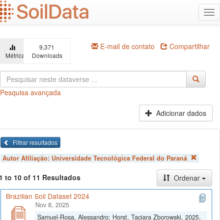
Ir
Alt
para
na
o
conteúdo
principal
E-mail de contato
Compartilhar
9,371
Métricas
Downloads
Pesquisa avançada
Adicionar dados
Filtrar resultados
Autor Afiliação:
Universidade Tecnológica Federal do Paraná
1 to 10 of 11 Resultados
Ordenar
Brazilian Soil Dataset 2024
Nov 8, 2025
Samuel-Rosa, Alessandro; Horst, Taciara Zborowski, 2025,