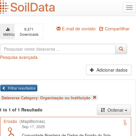
Ir
Alt
para
na
o
conteúdo
principal
E-mail de contato
Compartilhar
9,371
Métricas
Downloads
Pesquisa avançada
Adicionar dados
Filtrar resultados
Dataverse Category:
Organização ou Instituição
1 to 1 of 1 Resultado
Ordenar
Erosão
(MapBiomas)
Sep 17, 2025
Comunidade Brasileira de Dados de Erosão do Solo