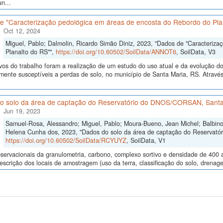
n...
e "Caracterização pedológica em áreas de encosta do Rebordo do Pla
Oct 12, 2024
Miguel, Pablo; Dalmolin, Ricardo Simão Diniz, 2023, "Dados de "Caracteriz
Planalto do RS"",
https://doi.org/10.60502/SoilData/ANNOT6
, SoilData, V3
vos do trabalho foram a realização de um estudo do uso atual e da evolução do 
lmente susceptíveis a perdas de solo, no município de Santa Maria, RS. Atrav
o solo da área de captação do Reservatório do DNOS/CORSAN, Santa
Jun 19, 2023
Samuel-Rosa, Alessandro; Miguel, Pablo; Moura-Bueno, Jean Michel; Balbinot
Helena Cunha dos, 2023, "Dados do solo da área de captação do Reservat
https://doi.org/10.60502/SoilData/RCYUYZ
, SoilData, V1
ervacionais da granulometria, carbono, complexo sortivo e densidade de 400 
descrição dos locais de amostragem (uso da terra, classificação do solo, drenage