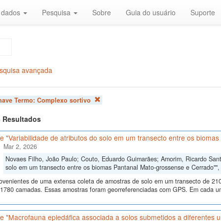
r dados
Pesquisa
Sobre
Guia do usuário
Suporte
squisa avançada
chave Termo:
Complexo sortivo
 6 Resultados
 "Variabilidade de atributos do solo em um transecto entre os bioma
Mar 2, 2026
Novaes Filho, João Paulo; Couto, Eduardo Guimarães; Amorim, Ricardo Santos
solo em um transecto entre os biomas Pantanal Mato-grossense e Cerrado""
ovenientes de uma extensa coleta de amostras de solo em um transecto de 210
 1780 camadas. Essas amostras foram georreferenciadas com GPS. Em cada um
e "Macrofauna epiedáfica associada a solos submetidos a diferentes u