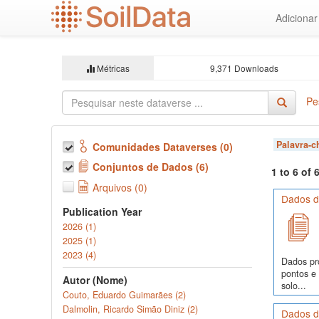
Ir
Adiciona
para
o
conteúdo
principal
Métricas
9,371 Downloads
Pe
Palavra-
Comunidades Dataverses (0)
Conjuntos de Dados (6)
1 to 6 of
Arquivos (0)
Dados de
Publication Year
2026 (1)
2025 (1)
2023 (4)
Dados pr
pontos e
Autor (Nome)
solo...
Couto, Eduardo Guimarães (2)
Dalmolin, Ricardo Simão Diniz (2)
Dados d