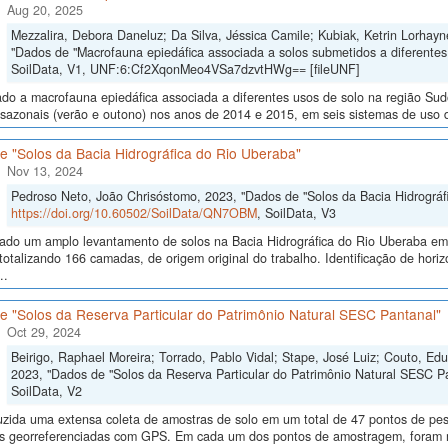
Aug 20, 2025
Mezzalira, Debora Daneluz; Da Silva, Jéssica Camile; Kubiak, Ketrin Lorhayne
"Dados de "Macrofauna epiedáfica associada a solos submetidos a diferentes
SoilData, V1, UNF:6:Cf2XqonMeo4VSa7dzvtHWg== [fileUNF]
ado a macrofauna epiedáfica associada a diferentes usos de solo na região Su
sazonais (verão e outono) nos anos de 2014 e 2015, em seis sistemas de uso do 
e "Solos da Bacia Hidrográfica do Rio Uberaba"
Nov 13, 2024
Pedroso Neto, João Chrisóstomo, 2023, "Dados de "Solos da Bacia Hidrográf
https://doi.org/10.60502/SoilData/QN7OBM
, SoilData, V3
izado um amplo levantamento de solos na Bacia Hidrográfica do Rio Uberaba e
totalizando 166 camadas, de origem original do trabalho. Identificação de horiz
..
e "Solos da Reserva Particular do Patrimônio Natural SESC Pantanal"
Oct 29, 2024
Beirigo, Raphael Moreira; Torrado, Pablo Vidal; Stape, José Luiz; Couto, E
2023, "Dados de "Solos da Reserva Particular do Patrimônio Natural SESC P
SoilData, V2
uzida uma extensa coleta de amostras de solo em um total de 47 pontos de pes
ras georreferenciadas com GPS. Em cada um dos pontos de amostragem, foram me