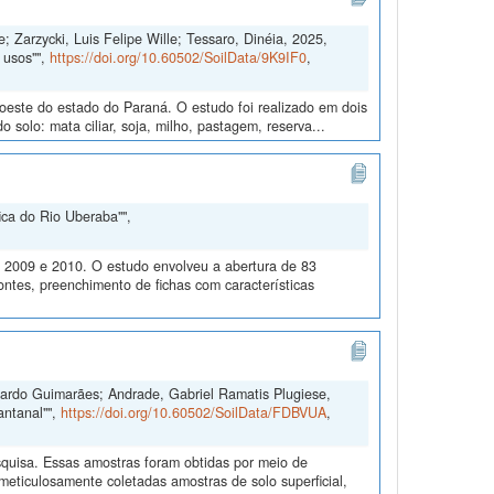
; Zarzycki, Luis Felipe Wille; Tessaro, Dinéia, 2025,
 usos"",
https://doi.org/10.60502/SoilData/9K9IF0
,
doeste do estado do Paraná. O estudo foi realizado em dois
solo: mata ciliar, soja, milho, pastagem, reserva...
ica do Rio Uberaba"",
m 2009 e 2010. O estudo envolveu a abertura de 83
ontes, preenchimento de fichas com características
duardo Guimarães; Andrade, Gabriel Ramatis Plugiese,
antanal"",
https://doi.org/10.60502/SoilData/FDBVUA
,
quisa. Essas amostras foram obtidas por meio de
ticulosamente coletadas amostras de solo superficial,