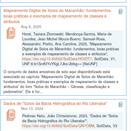
Mapeamento Digital de Solos do Maranhão: fundamentos,
boas práticas e exemplos de mapeamento de classes e
atributos
Aug 8, 2025
Horst, Taciara Zborowski; Mendonça-Santos, Maria de
Lourdes; Jean Michel Moura-Bueno; Samuel-Rosa,
Alessandro; Pretto, Ana Caroline, 2025, "Mapeamento
Digital de Solos do Maranhão: fundamentos, boas práticas
e exemplos de mapeamento de classes e atributos",
https://doi.org/10.60502/SoilData/HOIDT7
, SoilData, V1,
UNF:6:b1SmKIYvYKgL7Jbc/Jbtkg== [fileUNF]
O conjunto de dados amostrais de solo aqui disponibilizado está
associado ao capítulo “Mapeamento Digital de Solos do Maranhão:
fundamentos, boas práticas e exemplos de mapeamento de classes e
atributos” do livro "Solos do Maranhão – Gênese, classificação e
pedometria". Ele é for...
Dados de "Solos da Bacia Hidrográfica do Rio Uberaba"
Nov 13, 2024
Pedroso Neto, João Chrisóstomo, 2023, "Dados de "Solos
da Bacia Hidrográfica do Rio Uberaba"",
https://doi.org/10.60502/SoilData/QN7OBM
, SoilData, V3