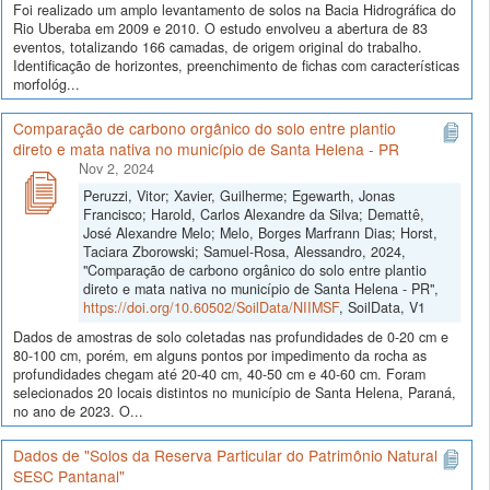
Foi realizado um amplo levantamento de solos na Bacia Hidrográfica do
Rio Uberaba em 2009 e 2010. O estudo envolveu a abertura de 83
eventos, totalizando 166 camadas, de origem original do trabalho.
Identificação de horizontes, preenchimento de fichas com características
morfológ...
Comparação de carbono orgânico do solo entre plantio
direto e mata nativa no município de Santa Helena - PR
Nov 2, 2024
Peruzzi, Vitor; Xavier, Guilherme; Egewarth, Jonas
Francisco; Harold, Carlos Alexandre da Silva; Demattê,
José Alexandre Melo; Melo, Borges Marfrann Dias; Horst,
Taciara Zborowski; Samuel-Rosa, Alessandro, 2024,
"Comparação de carbono orgânico do solo entre plantio
direto e mata nativa no município de Santa Helena - PR",
https://doi.org/10.60502/SoilData/NIIMSF
, SoilData, V1
Dados de amostras de solo coletadas nas profundidades de 0-20 cm e
80-100 cm, porém, em alguns pontos por impedimento da rocha as
profundidades chegam até 20-40 cm, 40-50 cm e 40-60 cm. Foram
selecionados 20 locais distintos no município de Santa Helena, Paraná,
no ano de 2023. O...
Dados de "Solos da Reserva Particular do Patrimônio Natural
SESC Pantanal"