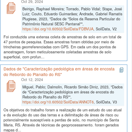
Oct 29, 2024
Beirigo, Raphael Moreira; Torrado, Pablo Vidal; Stape, José
Luiz; Couto, Eduardo Guimarães; Andrade, Gabriel Ramatis
Plugiese, 2023, "Dados de "Solos da Reserva Particular do
Patrimônio Natural SESC Pantanal"",
https://doi.org/10.60502/SoilData/FDBVUA
, SoilData, V2
Foi conduzida uma extensa coleta de amostras de solo em um total de
47 pontos de pesquisa. Essas amostras foram obtidas por meio de
trincheiras georreferenciadas com GPS. Em cada um dos pontos de
amostragem, foram meticulosamente coletadas amostras de solo
superficial, com profun...
Dados de "Caracterização pedológica em áreas de encosta
do Rebordo do Planalto do RS"
Oct 12, 2024
Miguel, Pablo; Dalmolin, Ricardo Simão Diniz, 2023, "Dados
de "Caracterização pedológica em áreas de encosta do
Rebordo do Planalto do RS"",
https://doi.org/10.60502/SoilData/ANNOT6
, SoilData, V3
Os objetivos do trabalho foram a realização de um estudo do uso atual
e da evolução do uso das terras e a delimitação de áreas de risco ou
potencialmente susceptíveis a perdas de solo, no município de Santa
Maria, RS. Através de técnicas de geoprocessamento. foram gerados
mapas d...