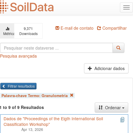
Ir
Alt
para
na
o
conteúdo
principal
E-mail de contato
Compartilhar
9,371
Métricas
Downloads
Pesquisa avançada
Adicionar dados
Filtrar resultados
Palavra-chave Termo:
Granulometria
1 to 9 of 9 Resultados
Ordenar
Dados de "Proceedings of the Eigth International Soil
Classification Workshop"
Apr 13, 2026