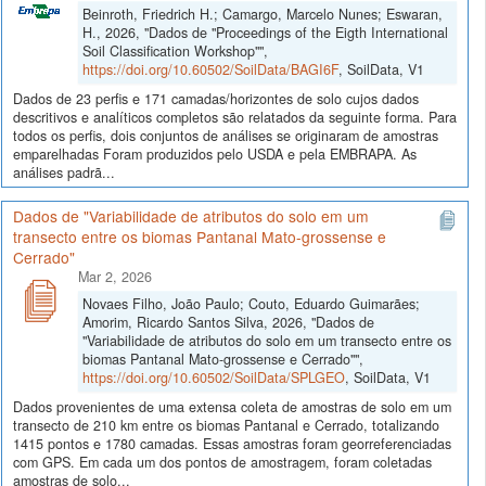
Beinroth, Friedrich H.; Camargo, Marcelo Nunes; Eswaran,
H., 2026, "Dados de "Proceedings of the Eigth International
Soil Classification Workshop"",
https://doi.org/10.60502/SoilData/BAGI6F
, SoilData, V1
Dados de 23 perfis e 171 camadas/horizontes de solo cujos dados
descritivos e analíticos completos são relatados da seguinte forma. Para
todos os perfis, dois conjuntos de análises se originaram de amostras
emparelhadas Foram produzidos pelo USDA e pela EMBRAPA. As
análises padrã...
Dados de "Variabilidade de atributos do solo em um
transecto entre os biomas Pantanal Mato-grossense e
Cerrado"
Mar 2, 2026
Novaes Filho, João Paulo; Couto, Eduardo Guimarães;
Amorim, Ricardo Santos Silva, 2026, "Dados de
"Variabilidade de atributos do solo em um transecto entre os
biomas Pantanal Mato-grossense e Cerrado"",
https://doi.org/10.60502/SoilData/SPLGEO
, SoilData, V1
Dados provenientes de uma extensa coleta de amostras de solo em um
transecto de 210 km entre os biomas Pantanal e Cerrado, totalizando
1415 pontos e 1780 camadas. Essas amostras foram georreferenciadas
com GPS. Em cada um dos pontos de amostragem, foram coletadas
amostras de solo...