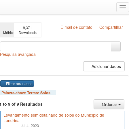
Ir
Alt
para
na
o
conteúdo
principal
E-mail de contato
Compartilhar
9,371
Métricas
Downloads
Pesquisa avançada
Adicionar dados
Filtrar resultados
Palavra-chave Termo:
Solos
1 to 9 of 9 Resultados
Ordenar
Levantamento semidetalhado de solos do Município de
Londrina
Jul 4, 2023