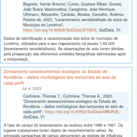
Bognola, Itamar Antonio; Curcio, Gustavo Ribas; Gomes,
João Bosco Vasconcellos; Caviglione, João Henrique;
Uhlmann, Alexandre; Cardoso, Alcides; Carvalho, Américo
Pereira de, 2023, "Levantamento semidetalhado de solos do
Município de Londrina",
https://doi.org/10.60502/SoilData/2FH4O6
, SoilData, V1
Dados de identificação e caracterização dos solos do municipio de
Londrina, utilizados para o seu mapeamento na escala 1:65.000
(levantamento semidetalhado). As observações do solo foram obtidas
pela prospecção das diferentes unidades fisiográficas delimitadas após
a interpretaçã...
Zoneamento socioeconômico-ecológico do Estado de
Rondônia – dados morfológicos dos horizontes do solo de
cada perfil
Jul 4, 2023
Cochrane, Thomas T.; Cochrane, Thomas A., 2023,
"Zoneamento socioeconômico-ecológico do Estado de
Rondônia – dados morfológicos dos horizontes do solo de
cada perfil",
https://doi.org/10.60502/SoilData/MBDRJE
,
SoilData, V1
A fase de campo do levantamento se realizou entre 1996 e 1997. Os
lugares inacessíveis foram objeto de reconhecimento aéreo. As
principais campanhas de campo percorreram as regiões de influência