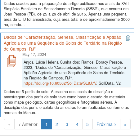
Dados usados para a preparação de artigo publicado nos anais do XVII
Simpósio Brasileiro de Sensoriamento Remoto (SBSR), que ocorreu em
João Pessoa (PB). de 25 a 29 de abril de 2015. Apenas uma pequena
área da ETB foi amostrada, cuja área total é de aproximadamente 3000
ha, sendo...
Dados de "Caracterização, Gênese, Classificação e Aptidão
Agrícola de uma Sequência de Solos do Terciário na Região
de Campos, RJ"
May 17, 2024
Anjos, Lúcia Helena Cunha dos; Ramos, Doracy Pessoa,
2023, "Dados de "Caracterização, Gênese, Classificação e
Aptidão Agrícola de uma Sequência de Solos do Terciário
na Região de Campos, RJ"",
https://doi.org/10.60502/SoilData/SL8J7V
, SoilData, V2
Dados de 5 perfis de solo. A escolha dos locais de descrição e
amostragem dos perfis de solo teve como base o estudo de materiais
como mapa geológico, cartas geográficas e fotografias aéreas. A
descrição dos perfis e coleta de amostras foram realizadas conforme as
normas do Manua...
(Atual)
«
< Anterior
1
2
3
4
5
Próxima >
»