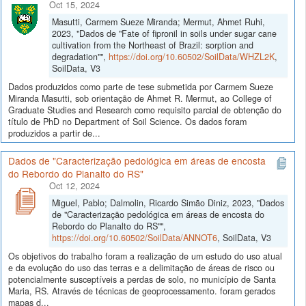
Oct 15, 2024
Masutti, Carmem Sueze Miranda; Mermut, Ahmet Ruhi,
2023, "Dados de "Fate of fipronil in soils under sugar cane
cultivation from the Northeast of Brazil: sorption and
degradation"",
https://doi.org/10.60502/SoilData/WHZL2K
,
SoilData, V3
Dados produzidos como parte de tese submetida por Carmem Sueze
Miranda Masutti, sob orientação de Ahmet R. Mermut, ao College of
Graduate Studies and Research como requisito parcial de obtenção do
título de PhD no Department of Soil Science. Os dados foram
produzidos a partir de...
Dados de "Caracterização pedológica em áreas de encosta
do Rebordo do Planalto do RS"
Oct 12, 2024
Miguel, Pablo; Dalmolin, Ricardo Simão Diniz, 2023, "Dados
de "Caracterização pedológica em áreas de encosta do
Rebordo do Planalto do RS"",
https://doi.org/10.60502/SoilData/ANNOT6
, SoilData, V3
Os objetivos do trabalho foram a realização de um estudo do uso atual
e da evolução do uso das terras e a delimitação de áreas de risco ou
potencialmente susceptíveis a perdas de solo, no município de Santa
Maria, RS. Através de técnicas de geoprocessamento. foram gerados
mapas d...