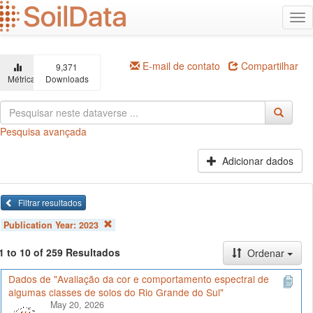
Ir
Alt
para
na
o
conteúdo
principal
E-mail de contato
Compartilhar
9,371
Métricas
Downloads
Pesquisa avançada
Adicionar dados
Filtrar resultados
Publication Year:
2023
1 to 10 of 259 Resultados
Ordenar
Dados de "Avaliação da cor e comportamento espectral de
algumas classes de solos do Rio Grande do Sul"
May 20, 2026