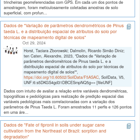
trincheiras georreferenciadas com GPS. Em cada um dos pontos de
amostragem, foram meticulosamente coletadas amostras de solo
superficial, com profun...
Dados de "Variação de parâmetros dendrométricos de Pinus
taeda L. e a distribuição espacial de atributos do solo por
técnicas de mapeamento digital de solos"
Oct 29, 2024
Horst, Taciara Zborowski; Dalmolin, Ricardo Simão Diniz;
ten Caten, Alexandre, 2023, "Dados de "Variação de
parâmetros dendrométricos de Pinus taeda L. e a
distribuição espacial de atributos do solo por técnicas de
mapeamento digital de solos"",
https://doi.org/10.60502/SoilData/F5ASAC
, SoilData, V5,
UNF:6:s5DKGS4gd31DBCESmpNQ5g== [fileUNF]
Dados com intuito de avaliar a relação entre variáveis dendrométricas,
topográficas e pedológicas para realização de predição espacial das
variáveis pedológicas mais correlacionadas com a variação dos
parâmetros de Pinus Taeda L. Foram amostrados 11 perfis e 126 pontos
em uma áre...
Dados de "Fate of fipronil in soils under sugar cane
cultivation from the Northeast of Brazil: sorption and
degradation"