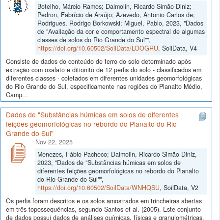
Botelho, Márcio Ramos; Dalmolin, Ricardo Simão Diniz;
Pedron, Fabrício de Araújo; Azevedo, Antonio Carlos de;
Rodrigues, Rodrigo Borkowski; Miguel, Pablo, 2023, "Dados
de "Avaliação da cor e comportamento espectral de algumas
classes de solos do Rio Grande do Sul"",
https://doi.org/10.60502/SoilData/LOOGRU
, SoilData, V4
Consiste de dados do conteúdo de ferro do solo determinado após
extração com oxalato e ditionito de 12 perfis do solo - classificados em
diferentes classes - coletados em diferentes unidades geomorfológicas
do Rio Grande do Sul, especificamente nas regiões do Planalto Médio,
Camp...
Dados de "Substâncias húmicas em solos de diferentes
feições geomorfológicas no rebordo do Planalto do Rio
Grande do Sul"
Nov 22, 2025
Menezes, Fábio Pacheco; Dalmolin, Ricardo Simão Diniz,
2023, "Dados de "Substâncias húmicas em solos de
diferentes feições geomorfológicas no rebordo do Planalto
do Rio Grande do Sul"",
https://doi.org/10.60502/SoilData/WNHQSU
, SoilData, V2
Os perfis foram descritos e os solos amostrados em trincheiras abertas
em três topossequências, segundo Santos et al. (2005). Este conjunto
de dados possui dados de análises químicas, físicas e granulométricas,